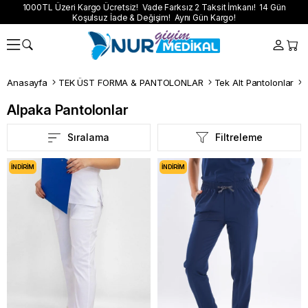
1000TL Üzeri Kargo Ücretsiz! Vade Farksız 2 Taksit İmkanı! 14 Gün
Koşulsuz İade & Değişim! Aynı Gün Kargo!
Anasayfa
TEK ÜST FORMA & PANTOLONLAR
Tek Alt Pantolonlar
Alpaka Pantolonlar
Sıralama
Filtreleme
İNDIRIM
İNDIRIM