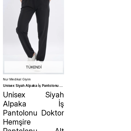
TÜKENDI
Nur Medikal Giyim
Unisex Siyah Alpaka İş Pantolonu Doktor Hemşire Pantolonu Alt Forma
Unisex Siyah
Alpaka İş
Pantolonu Doktor
Hemşire
Pantolonu Alt