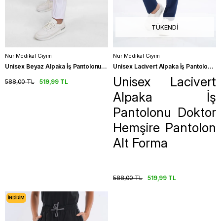
TÜKENDI
Nur Medikal Giyim
Nur Medikal Giyim
Unisex Beyaz Alpaka İş Pantolonu Doktor Hemşire Alt Üniforma
Unisex Lacivert Alpaka İş Pantolonu Doktor Hemşire Pantolon Alt Forma
Unisex Lacivert
588,00 TL
519,99 TL
Alpaka İş
Pantolonu Doktor
Hemşire Pantolon
Alt Forma
588,00 TL
519,99 TL
İNDIRIM