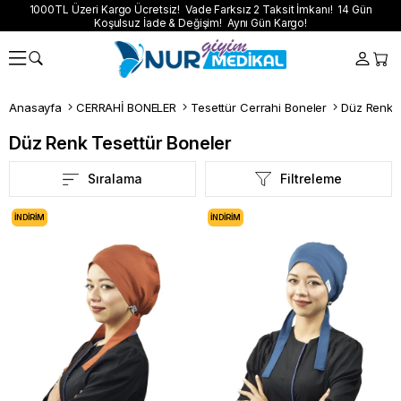
1000TL Üzeri Kargo Ücretsiz! Vade Farksız 2 Taksit İmkanı! 14 Gün
Koşulsuz İade & Değişim! Aynı Gün Kargo!
Anasayfa
CERRAHİ BONELER
Tesettür Cerrahi Boneler
Düz Renk T
Düz Renk Tesettür Boneler
Sıralama
Filtreleme
İNDIRIM
İNDIRIM