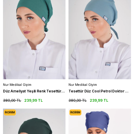
Nur Medikal Giyim
Nur Medikal Giyim
Düz Ameliyat Yeşili Renk Tesettür Doktor Hemşire Hastane Medikal Tesettür Cerrahi Bonesi
Tesettür Düz Cool Petrol Doktor Hastane Aşçı Hemşire Tesettür Cerrahi Bonesi
380,00 TL
239,99 TL
380,00 TL
239,99 TL
İNDIRIM
İNDIRIM