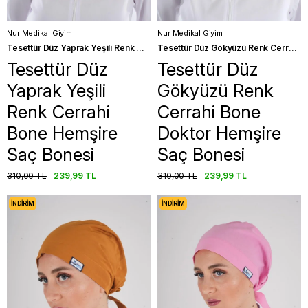
Nur Medikal Giyim
Nur Medikal Giyim
Tesettür Düz Yaprak Yeşili Renk Cerrahi Bone Hemşire Saç Bonesi
Tesettür Düz Gökyüzü Renk Cerrahi Bone Doktor Hemşire Saç Bonesi
Tesettür Düz
Tesettür Düz
Yaprak Yeşili
Gökyüzü Renk
Renk Cerrahi
Cerrahi Bone
Bone Hemşire
Doktor Hemşire
Saç Bonesi
Saç Bonesi
310,00 TL
239,99 TL
310,00 TL
239,99 TL
İNDIRIM
İNDIRIM