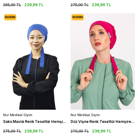
265,00 TL
239,99 TL
275,00 TL
239,99 TL
İNDIRIM
İNDIRIM
Nur Medikal Giyim
Nur Medikal Giyim
Saks Mavisi Renk Tesettür Hemşire Bonesi Doktor Hekim Cerrahi Bone
Düz Vişne Renk Tesettür Hemşire Bonesi Doktor Hekim Cerrahi Bone
275,00 TL
239,99 TL
270,00 TL
239,99 TL