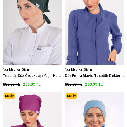
Nur Medikal Giyim
Nur Medikal Giyim
Tesettür Düz Ördekbaşı Yeşili Hemşire Doktor Hastane Ameliyat Cerrahi Tesettür Bonesi
Düz Fırtına Mavisi Tesettür Doktor Hemşire Hastane Aşçı Cerrahi Bone
380,00 TL
239,99 TL
380,00 TL
239,99 TL
İNDIRIM
İNDIRIM