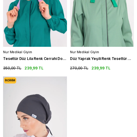
Nur Medikal Giyim
Nur Medikal Giyim
Tesettür Düz Lila Renk Cerrahi Doktor Hemşire Aşçı Hastane Saç Bonesi
Düz Yaprak Yeşili Renk Tesettür Hemşire Bonesi Doktor Cerrahi Bone
350,00 TL
239,99 TL
270,00 TL
239,99 TL
İNDIRIM