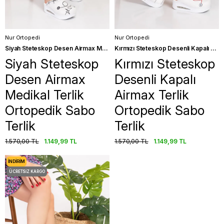
Nur Ortopedi
Nur Ortopedi
Siyah Steteskop Desen Airmax Medikal Terlik Ortopedik Sabo Terlik
Kırmızı Steteskop Desenli Kapalı Airmax Terlik Ortopedik Sabo Terlik
Siyah Steteskop
Kırmızı Steteskop
Desen Airmax
Desenli Kapalı
Medikal Terlik
Airmax Terlik
Ortopedik Sabo
Ortopedik Sabo
Terlik
Terlik
1.570,00 TL
1.149,99 TL
1.570,00 TL
1.149,99 TL
İNDIRIM
ÜCRETSIZ KARGO