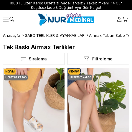
1000TL Üzeri Kargo Ücretsiz! Vade Farksız 2 Taksit İmkanı! 14 Gün
Koşulsuz İade & Değişim! Aynı Gün Kargo!
Anasayfa
SABO TERLİKLER & AYAKKABILAR
Airmax Taban Sabo Terl
Tek Baskı Airmax Terlikler
Sıralama
Filtreleme
İNDIRIM
İNDIRIM
ÜCRETSIZ KARGO
ÜCRETSIZ KARGO