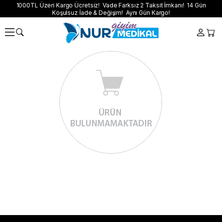
1000TL Üzeri Kargo Ücretsiz! Vade Farksız 2 Taksit İmkanı! 14 Gün
Koşulsuz İade & Değişim! Aynı Gün Kargo!