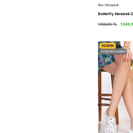
Nur Ortopedi
1.100,99 TL
1.049,
İNDIRIM
ÜCRETSIZ KARGO