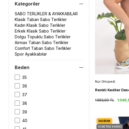
Kategoriler
SABO TERLİKLER & AYAKKABILAR
Klasik Taban Sabo Terlikler
Kadın Klasik Sabo Terlikler
Erkek Klasik Sabo Terlikler
Dolgu Topuklu Sabo Terlikler
Airmax Taban Sabo Terlikler
Comfort Taban Sabo Terlikler
Spor Ayakkabılar
Beden
35
Nur Ortopedi
36
37
1.550,00 TL
1.049,
38
39
40
İNDIRIM
ÜCRETSIZ KARGO