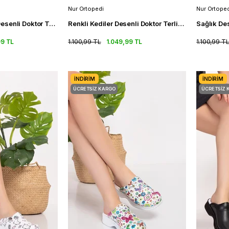
Nur Ortopedi
Nur Ortoped
Butterfly Kelebek Desenli Doktor Terlik Klasik Ortopedik Sabo Terlik
Renkli Kediler Desenli Doktor Terlik Klasik Ortopedik Sabo Terlik
99 TL
1.100,99 TL
1.049,99 TL
1.100,99 T
İNDIRIM
İNDIRIM
ÜCRETSIZ KARGO
ÜCRETSIZ 