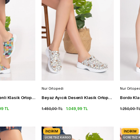
Nur Ortopedi
Nur Ortoped
Renkli Kediler Desenli Klasik Ortopedik Sabo Terlik Doktor Terliği
Beyaz Ayıcık Desenli Klasik Ortopedik Sabo Terlik Doktor Terliği
99 TL
1.450,00 TL
1.049,99 TL
1.250,00 T
İNDIRIM
İNDIRIM
ÜCRETSIZ KARGO
ÜCRETSIZ 