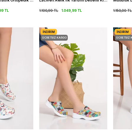
Kamuflaj Desenli Klasik Ortopedik Sabo Terlik Doktor Hemşire Terlik
Lacivert Renk İlk Yardım Desenli Klasik Ortopedik Sabo Terlik
99 TL
1.100,99 TL
1.049,99 TL
1.150,00 TL
İNDIRIM
İNDIRIM
ÜCRETSIZ KARGO
ÜCRETSIZ 