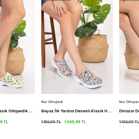
Nur Ortopedi
Nur Ortoped
Ananas Desenli Klasik Ortopedik Sabo Terlik Hemşire Doktor Terliği
Beyaz İlk Yardım Desenli Klasik Hemşire Ortopedik Sabo Terlik
99 TL
1.150,00 TL
1.049,99 TL
1.100,99 T