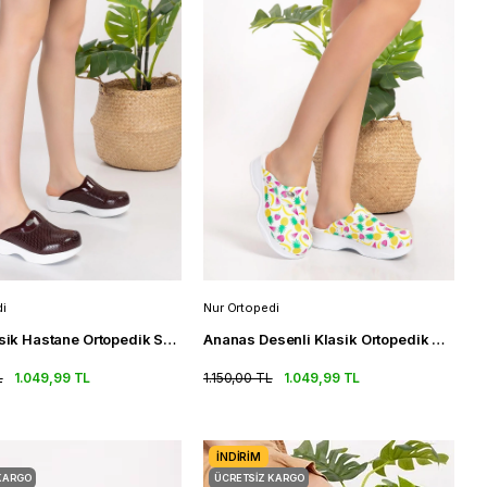
i
Nur Ortopedi
Bordo Klasik Hastane Ortopedik Sabo Terliği Doktor Hemşire Terlik
Ananas Desenli Klasik Ortopedik Sabo Terlik Hemşire Doktor Terliği
L
1.049,99 TL
1.150,00 TL
1.049,99 TL
İNDIRIM
KARGO
ÜCRETSIZ KARGO