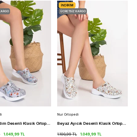
İNDIRIM
KARGO
ÜCRETSIZ KARGO
i
Nur Ortopedi
Gri İlk Yardım Desenli Klasik Ortopedik Sabo Terlik Doktor Terlik
Beyaz Ayıcık Desenli Klasik Ortopedik Sabo Terlik Doktor Terlik
L
1.049,99 TL
1.100,99 TL
1.049,99 TL