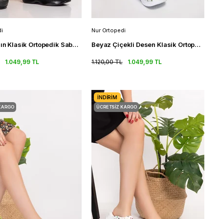
i
Nur Ortopedi
Siyah Kadın Klasik Ortopedik Sabo Terlik Restoran Otel Terliği
Beyaz Çiçekli Desen Klasik Ortopedik Sabo Terlik Doktor Terliği
1.049,99 TL
1.120,00 TL
1.049,99 TL
İNDIRIM
KARGO
ÜCRETSIZ KARGO