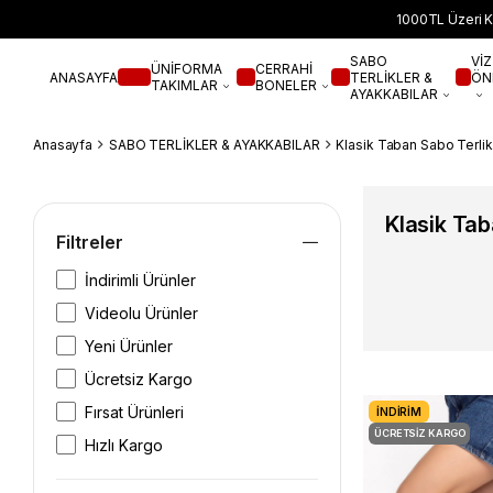
1000TL Üzeri K
SABO
VİZ
ÜNİFORMA
CERRAHİ
ANASAYFA
TERLİKLER &
ÖN
TAKIMLAR
BONELER
AYAKKABILAR
Anasayfa
SABO TERLİKLER & AYAKKABILAR
Klasik Taban Sabo Terlik
Klasik Tab
Filtreler
İndirimli Ürünler
Videolu Ürünler
Yeni Ürünler
Ücretsiz Kargo
Fırsat Ürünleri
İNDIRIM
ÜCRETSIZ KARGO
Hızlı Kargo