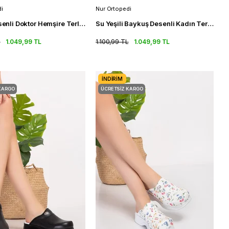
i
Nur Ortopedi
Sağlık Desenli Doktor Hemşire Terlik Klasik Ortopedik Sabo Terlik
Su Yeşili Baykuş Desenli Kadın Terlik Klasik Ortopedik Sabo Terlik
L
1.049,99 TL
1.100,99 TL
1.049,99 TL
İNDIRIM
KARGO
ÜCRETSIZ KARGO