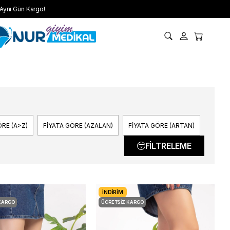
Aynı Gün Kargo!
RE (A>Z)
FIYATA GÖRE (AZALAN)
FIYATA GÖRE (ARTAN)
FILTRELEME
İNDIRIM
KARGO
ÜCRETSIZ KARGO