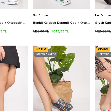
Nur Ortopedi
Nur Ortoped
Unicorn Desenli Klasik Ortopedik Sabo Terlik Kadın Terlikleri
Renkli Kelebek Desenli Klasik Ortopedik Sabo Terlik Kadın Terlik
99 TL
1.120,00 TL
1.049,99 TL
1.120,00 TL
İNDIRIM
İNDIRIM
ÜCRETSIZ KARGO
ÜCRETSIZ 