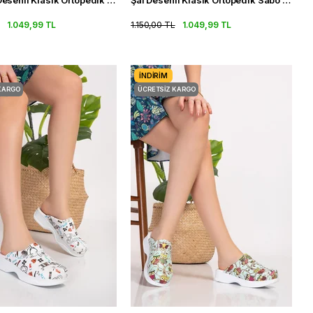
Mutluluk Desenli Klasik Ortopedik Sabo Terlik Kadın Doktor Terlikleri
Şal Desenli Klasik Ortopedik Sabo Terlik Kadın Doktor Terlikleri
1.049,99 TL
1.150,00 TL
1.049,99 TL
İNDIRIM
KARGO
ÜCRETSIZ KARGO