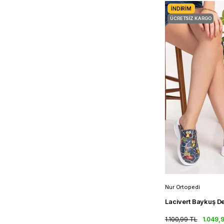
İNDIRIM
ÜCRETSIZ KARGO
Nur Ortopedi
1.100,99 TL
1.049,