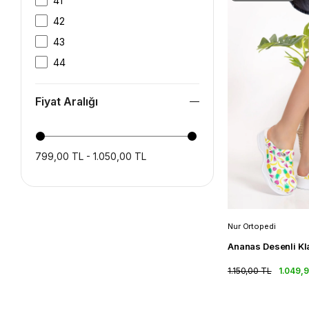
41
42
43
44
45
Fiyat Aralığı
46
799,00 TL - 1.050,00 TL
Nur Ortopedi
1.150,00 TL
1.049,