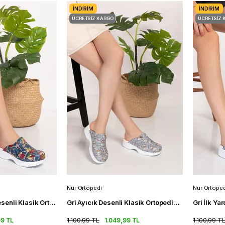
İNDIRIM
İNDIRIM
ÜCRETSIZ KARGO
ÜCRETSIZ 
Nur Ortopedi
Nur Ortoped
Lacivert Baykuş Desenli Klasik Ortopedik Sabo Terlik Doktor Terlik
Gri Ayıcık Desenli Klasik Ortopedik Sabo Terlik Doktor Terlik
99 TL
1.100,99 TL
1.049,99 TL
1.100,99 T