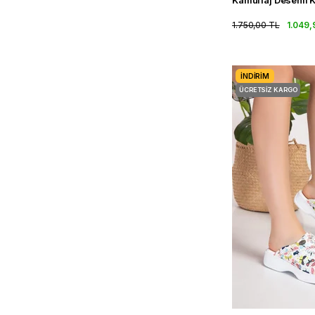
1.750,00 TL
1.049,
İNDIRIM
ÜCRETSIZ KARGO