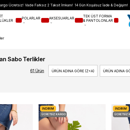
argo Ücretsiz! Vade Farksız 2 Taksit İmkanı! 14 Gün Koşulsuz İade & Değişim! 
İT
TEK ÜST FORMA
POLARLAR
AKSESUARLAR
LÜKLER
& PANTOLONLAR
ler
an Sabo Terlikler
61 Ürün
ÜRÜN ADINA GÖRE (Z<A)
ÜRÜN ADINA GÖ
İNDIRIM
İNDIRIM
ÜCRETSIZ KARGO
ÜCRETSIZ 