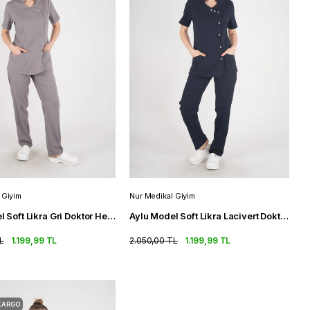
 Giyim
Nur Medikal Giyim
Aylu Model Soft Likra Gri Doktor Hemşire Hastane Scrubs Üniforma Takımı
Aylu Model Soft Likra Lacivert Doktor Hemşire Hastane Scrubs Üniforma Takımı
L
1.199,99 TL
2.050,00 TL
1.199,99 TL
KARGO