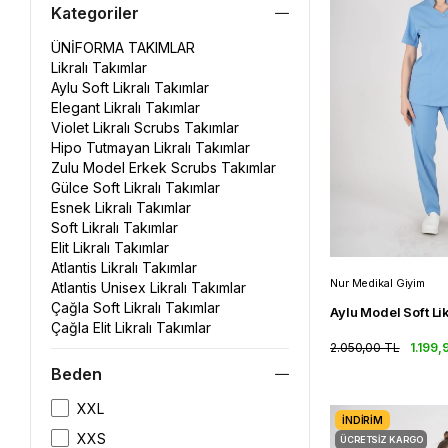
Kategoriler
ÜNİFORMA TAKIMLAR
Likralı Takımlar
Aylu Soft Likralı Takımlar
Elegant Likralı Takımlar
Violet Likralı Scrubs Takımlar
Hipo Tutmayan Likralı Takımlar
Zulu Model Erkek Scrubs Takımlar
Gülce Soft Likralı Takımlar
Esnek Likralı Takımlar
Soft Likralı Takımlar
Elit Likralı Takımlar
Atlantis Likralı Takımlar
Nur Medikal Giyim
Atlantis Unisex Likralı Takımlar
Çağla Soft Likralı Takımlar
Çağla Elit Likralı Takımlar
Lily Soft Likralı Takımlar
2.050,00 TL
1.199,
Business Soft Likralı Takımlar
Beden
XXL
İNDIRIM
XXS
ÜCRETSIZ KARGO