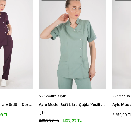
Nur Medikal Giyim
Nur Medikal
Aylu Model Soft Likra Mürdüm Doktor Hemşire Hastane Scrubs Üniforma Takımı
Aylu Model Soft Likra Çağla Yeşili Doktor Hemşire Hastane Scrubs Üniforma Takımı
1
99 TL
2.250,00 T
2.050,00 TL
1.199,99 TL