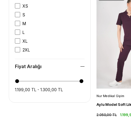
XS
S
M
L
XL
2XL
Fiyat Aralığı
1.199,00 TL - 1.300,00 TL
Nur Medikal Giyim
2.050,00 TL
1.199,