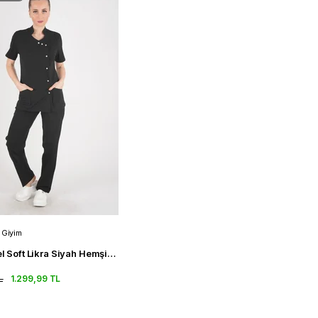
 Giyim
Aylu Model Soft Likra Siyah Hemşire Doktor Aşçı Scrubs Üniforma Takımı
L
1.299,99 TL