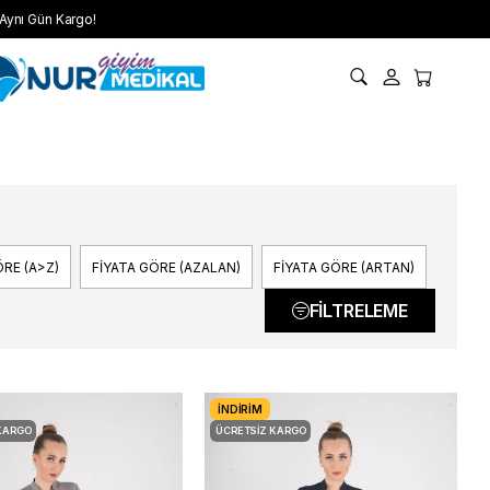
Aynı Gün Kargo!
RE (A>Z)
FIYATA GÖRE (AZALAN)
FIYATA GÖRE (ARTAN)
FILTRELEME
İNDIRIM
KARGO
ÜCRETSIZ KARGO