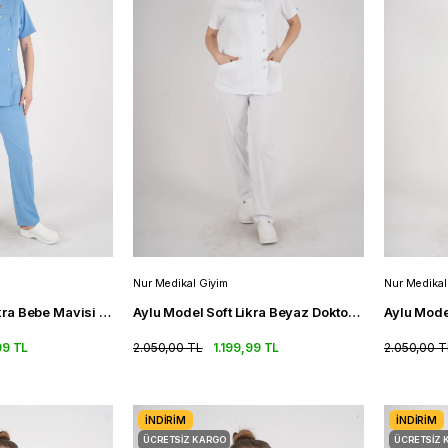
Nur Medikal Giyim
Nur Medikal
Aylu Model Soft Likra Bebe Mavisi Doktor Hemşire Hastane Scrubs Üniforma Takımı
Aylu Model Soft Likra Beyaz Doktor Hemşire Hastane Scrubs Üniforma Takımı
99 TL
2.050,00 TL
1.199,99 TL
2.050,00 T
İNDIRIM
İNDIRIM
ÜCRETSIZ KARGO
ÜCRETSIZ 