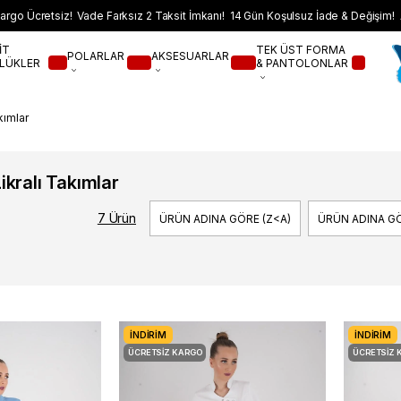
argo Ücretsiz! Vade Farksız 2 Taksit İmkanı! 14 Gün Koşulsuz İade & Değişim! 
İT
TEK ÜST FORMA
POLARLAR
AKSESUARLAR
LÜKLER
& PANTOLONLAR
kımlar
ikralı Takımlar
7 Ürün
ÜRÜN ADINA GÖRE (Z<A)
ÜRÜN ADINA GÖ
İNDIRIM
İNDIRIM
ÜCRETSIZ KARGO
ÜCRETSIZ 