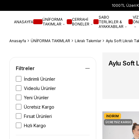
1000TL Üzeri K
SABO
VİZ
ÜNİFORMA
CERRAHİ
ANASAYFA
TERLİKLER &
ÖN
TAKIMLAR
BONELER
AYAKKABILAR
Anasayfa
ÜNİFORMA TAKIMLAR
Likralı Takımlar
Aylu Soft Likralı Ta
Aylu Soft L
Filtreler
İndirimli Ürünler
Videolu Ürünler
Yeni Ürünler
Ücretsiz Kargo
Fırsat Ürünleri
İNDIRIM
ÜCRETSIZ KARGO
Hızlı Kargo