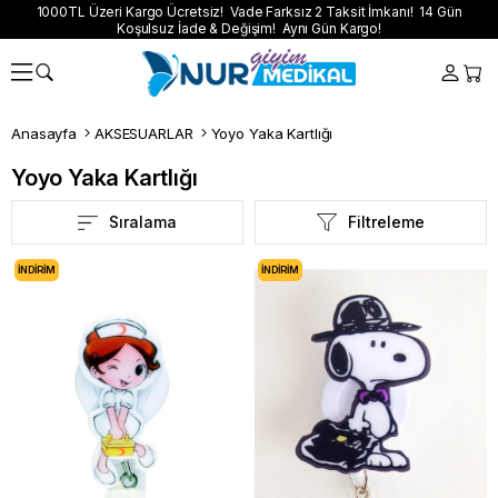
1000TL Üzeri Kargo Ücretsiz! Vade Farksız 2 Taksit İmkanı! 14 Gün
Koşulsuz İade & Değişim! Aynı Gün Kargo!
Anasayfa
AKSESUARLAR
Yoyo Yaka Kartlığı
Yoyo Yaka Kartlığı
Sıralama
Filtreleme
İNDIRIM
İNDIRIM