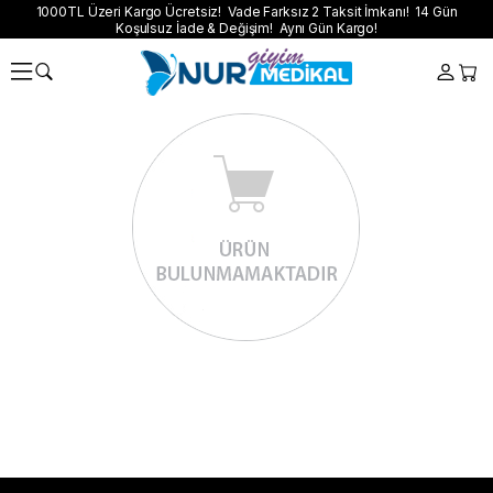
1000TL Üzeri Kargo Ücretsiz! Vade Farksız 2 Taksit İmkanı! 14 Gün
Koşulsuz İade & Değişim! Aynı Gün Kargo!