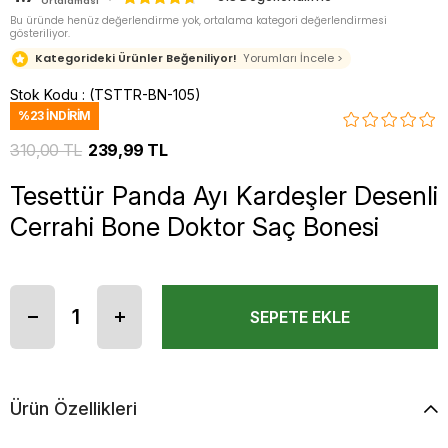
Ortalaması
Bu üründe henüz değerlendirme yok, ortalama kategori değerlendirmesi
gösteriliyor.
Kategorideki Ürünler Beğeniliyor!
Yorumları İncele >
Stok Kodu
(TSTTR-BN-105)
%
23
İNDIRIM
310,00 TL
239,99 TL
Tesettür Panda Ayı Kardeşler Desenli
Cerrahi Bone Doktor Saç Bonesi
Ürün Özellikleri