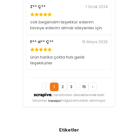
Z** Ç**
1 Ocak 2024
cok begendım teşekkür ederim
tavsıye ederim almak isteyenler için
F** d** Ç**
16 Mayıs 2026
ürün harika çokta hızlı geldi
teşekkürler
‹
1
2
3
...
15
›
tarafından desteklenmektedir.
Yorumlar
mağazamızdan alınmıştır.
Etiketler