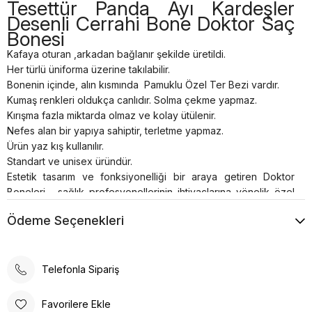
Tesettür Panda Ayı Kardeşler
Desenli Cerrahi Bone Doktor Saç
Bonesi
Kafaya oturan ,arkadan bağlanır şekilde üretildi.
Her türlü üniforma üzerine takılabilir.
Bonenin içinde, alın kısmında Pamuklu Özel Ter Bezi vardır.
Kumaş renkleri oldukça canlıdır. Solma çekme yapmaz.
Kırışma fazla miktarda olmaz ve kolay ütülenir.
Nefes alan bir yapıya sahiptir, terletme yapmaz.
Ürün yaz kış kullanılır.
Standart ve unisex üründür.
Estetik tasarım ve fonksiyonelliği bir araya getiren Doktor
Boneleri , sağlık profesyonellerinin ihtiyaçlarına yönelik özel
olarak üretilmiştir. Kafaya oturan ve arkadan lastikli
Ödeme Seçenekleri
bağlanabilen tasarımı, her türlü üniforma üzerine rahatlıkla
takılabilme özelliğine sahiptir.
Bonenin iç kısmında yer alan pamuklu özel ter bezi, kullanıcıya
konforlu bir deneyim sunar. Kumaş renkleri canlı ve
Telefonla Sipariş
dayanıklıdır; solma çekme yapmaz. Ayrıca, kırışma sorunu
minimum seviyededir ve kolayca ütülenebilir. Nefes alan
Favorilere Ekle