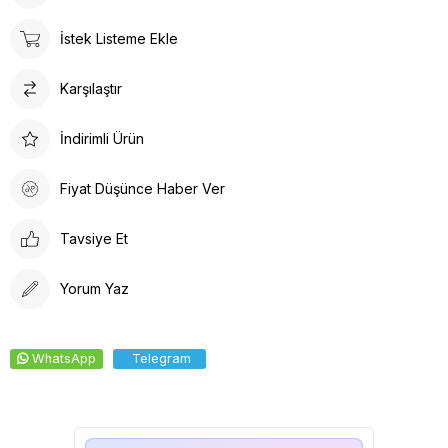
yapısı, terletme yapmaz ve yaz-kış kullanım için idealdir.
Doktor Bone ile şıklık, konfor ve fonksiyonelliği bir arada
İstek Listeme Ekle
bulacaksınız. Sağlığınız için en iyisi!
Tesettür boneler cerrahi bonelere oranla daha büyüktür.
Karşılaştır
Tesettür hemşire bonesi olarak adlandırılsada Unisex bir
üründür.
İndirimli Ürün
Fiyat Düşünce Haber Ver
Tavsiye Et
Yorum Yaz
WhatsApp
Telegram