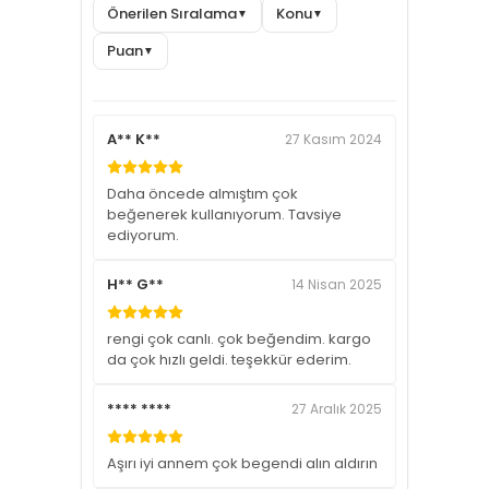
Önerilen Sıralama
Konu
▼
▼
Puan
▼
A** K**
27 Kasım 2024
Daha öncede almıştım çok
beğenerek kullanıyorum. Tavsiye
ediyorum.
H** G**
14 Nisan 2025
rengi çok canlı. çok beğendim. kargo
da çok hızlı geldi. teşekkür ederim.
**** ****
27 Aralık 2025
Aşırı iyi annem çok begendi alın aldırın