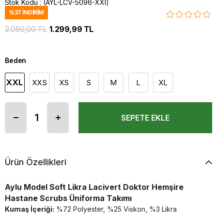
Stok Kodu
(AYL-LCV-5096-XXl)
%
37
İNDIRIM
2.050,00 TL
1.299,99 TL
Beden
XXL
XXS
XS
S
M
L
XL
Ürün Özellikleri
Aylu Model Soft Likra Lacivert Doktor Hemşire
Hastane Scrubs Üniforma Takımı
Kumaş İçeriği:
%72 Polyester, %25 Viskon, %3 Likra