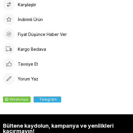
Karşılaştır
sağlar.
Profesyonelliği ve şıklığı bir arada sunan bu cerrahi takım,
hemşireler, doktorlar ve güzellik merkezleri için özel olarak
İndirimli Ürün
tasarlanmıştır.
Fiyat Düşünce Haber Ver
Kargo Bedava
Tavsiye Et
Yorum Yaz
WhatsApp
Telegram
Bültene kaydolun, kampanya ve yenilikleri
kaçırmayın!