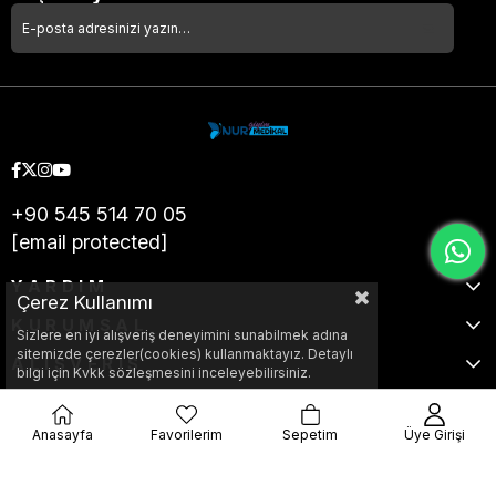
+90 545 514 70 05
[email protected]
YARDIM
Çerez Kullanımı
KURUMSAL
Sizlere en iyi alışveriş deneyimini sunabilmek adına
sitemizde çerezler(cookies) kullanmaktayız. Detaylı
ALIŞVERİŞ
bilgi için Kvkk sözleşmesini inceleyebilirsiniz.
Anasayfa
Favorilerim
Sepetim
Üye Girişi