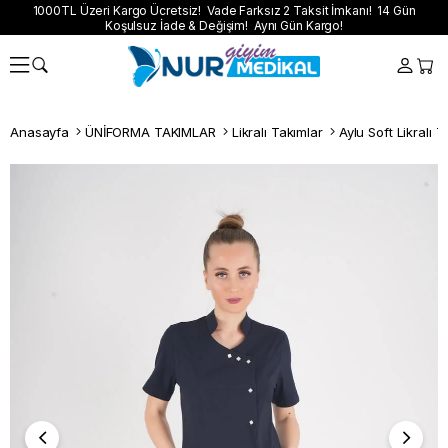
1000TL Üzeri Kargo Ücretsiz! Vade Farksız 2 Taksit İmkanı! 14 Gün
Koşulsuz İade & Değişim! Aynı Gün Kargo!
Anasayfa
ÜNİFORMA TAKIMLAR
Likralı Takımlar
Aylu Soft Likralı T