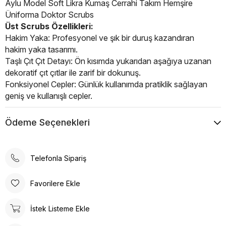
Aylu Model Soft Likra Kumaş Cerrahi Takım Hemşire
Üniforma Doktor Scrubs
Üst Scrubs Özellikleri:
Hakim Yaka: Profesyonel ve şık bir duruş kazandıran
hakim yaka tasarımı.
Taşlı Çıt Çıt Detayı: Ön kısımda yukarıdan aşağıya uzanan
dekoratif çıt çıtlar ile zarif bir dokunuş.
Fonksiyonel Cepler: Günlük kullanımda pratiklik sağlayan
geniş ve kullanışlı cepler.
Soft Kumaş: Nefes alabilen, esnek ve yüksek kaliteli
kumaş.
Ödeme Seçenekleri
Alt Cerrahi Pantolon:
Önde iki yan cep, eşyalarınızı kolayca taşıyabileceğiniz
geniş ve derindir.
Telefonla Sipariş
Arka cüzdan cebi bulunmaktadır.
Lastikli esnek bel bandı sayesinde her bedende rahat
Favorilere Ekle
oturur.
Uzun saatler giymeye uygundur.
İstek Listeme Ekle
Cerrahi Pantolon, alt forma veya scrubs alt pantolon
arayanlar için likralı yapısıyla kolay kullanım avantajı