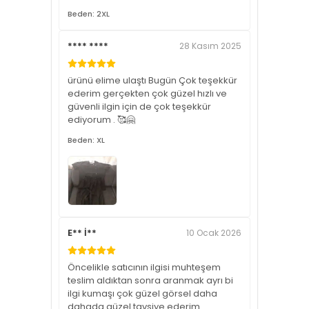
Beden: 2XL
**** ****
28 Kasım 2025
ürünü elime ulaştı Bugün Çok teşekkür
ederim gerçekten çok güzel hızlı ve
güvenli ilgin için de çok teşekkür
ediyorum . 🥰🤗
Beden: XL
E** İ**
10 Ocak 2026
Öncelikle satıcının ilgisi muhteşem
teslim aldıktan sonra aranmak ayrı bi
ilgi kumaşı çok güzel görsel daha
dahada güzel tavsiye ederim