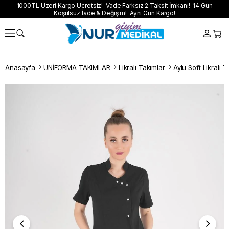
1000TL Üzeri Kargo Ücretsiz! Vade Farksız 2 Taksit İmkanı! 14 Gün
Koşulsuz İade & Değişim! Aynı Gün Kargo!
Anasayfa
ÜNİFORMA TAKIMLAR
Likralı Takımlar
Aylu Soft Likralı T