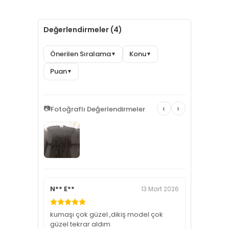
Değerlendirmeler (4)
Önerilen Sıralama
Konu
▼
▼
Puan
▼
‹
›
📷
Fotoğraflı Değerlendirmeler
N** E**
13 Mart 2026
kumaşı çok güzel ,dikiş model çok
güzel tekrar aldım