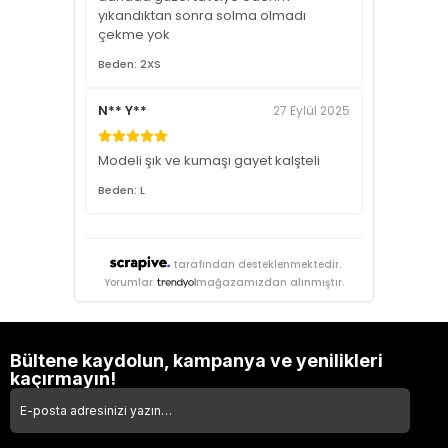
yıkandıktan sonra solma olmadı
çekme yok
Beden: 2XS
N** Y**
27 Eylül 2025
Modeli şık ve kumaşı gayet kalşteli
Beden: L
tarafından desteklenmektedir.
Yorumlar
mağazamızdan alınmıştır.
Bültene kaydolun, kampanya ve yenilikleri
kaçırmayın!