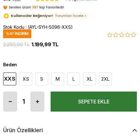
Puan
Sevilen ürün!
387
kişi favoriledi!
Kullanıcılar Beğeniyor!
Yorumları İncele >
Stok Kodu
(AYL-SYH-5096-XXS)
%
47
İNDIRIM
2.250,00 TL
1.199,99 TL
Beden
XXS
XS
S
M
L
XL
2XL
Ürün Özellikleri