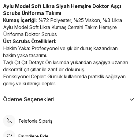
Aylu Model Soft Likra Siyah Hemşire Doktor Aşçı
Scrubs Üniforma Takımı
Kumaş İçeriği:
%72 Polyester, %25 Viskon, %3 Likra
Aylu Model Soft Likra Kumaş Cerrahi Takım Hemşire
Üniforma Doktor Scrubs
Üst Scrubs Özellikleri:
Hakim Yaka: Profesyonel ve şık bir duruş kazandıran
hakim yaka tasarımı.
Taşlı Çıt Çıt Detayı: Ön kısımda yukarıdan aşağıya uzanan
dekoratif çıt çıtlar ile zarif bir dokunuş.
Fonksiyonel Cepler: Günlük kullanımda pratiklik sağlayan
geniş ve kullanışlı cepler.
Soft Kumaş: Nefes alabilen, esnek ve yüksek kaliteli
kumaş.
Ödeme Seçenekleri
Alt Cerrahi Pantolon:
Önde iki yan cep, eşyalarınızı kolayca taşıyabileceğiniz
geniş ve derindir.
Telefonla Sipariş
Arka cüzdan cebi bulunmaktadır.
Lastikli esnek bel bandı sayesinde her bedende rahat
Favorilere Ekle