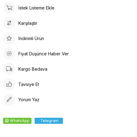
sunar. İç tabanında kullanılan suni deri malzeme ayağınızın
İstek Listeme Ekle
nefes almasına olanak tanırken yumuşak bir dokunuş sağlar.
Kalın topuklu tasarım, dengeli ve rahat bir yürüyüş deneyimi
Karşılaştır
vaat eder.
İndirimli Ürün
Fiyat Düşünce Haber Ver
Kargo Bedava
Tavsiye Et
Yorum Yaz
WhatsApp
Telegram