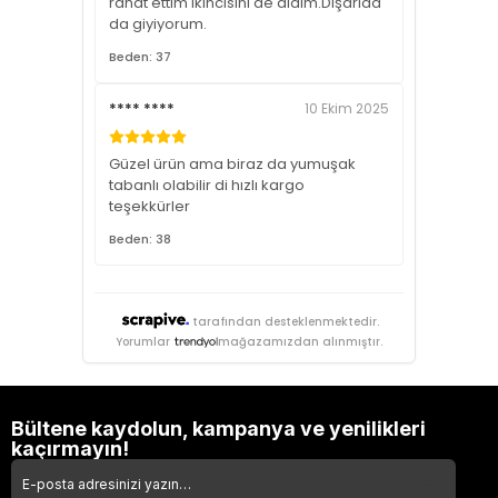
rahat ettim ikincisini de aldım.Dışarıda
da giyiyorum.
Beden: 37
**** ****
10 Ekim 2025
Güzel ürün ama biraz da yumuşak
tabanlı olabilir di hızlı kargo
teşekkürler
Beden: 38
tarafından desteklenmektedir.
Yorumlar
mağazamızdan alınmıştır.
Bültene kaydolun, kampanya ve yenilikleri
kaçırmayın!