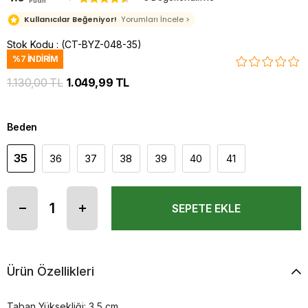
Puan
Kullanıcılar Beğeniyor!
Yorumları İncele >
Stok Kodu
(CT-BYZ-048-35)
%
7
İNDIRIM
1.130,00 TL
1.049,99 TL
Beden
35
36
37
38
39
40
41
Ürün Özellikleri
Taban Yüksekliği: 3,5 cm