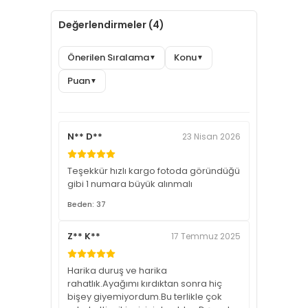
Değerlendirmeler (4)
Önerilen Sıralama
Konu
▼
▼
Puan
▼
N** D**
23 Nisan 2026
Teşekkür hızlı kargo fotoda göründüğü
gibi 1 numara büyük alınmalı
Beden: 37
Z** K**
17 Temmuz 2025
Harika duruş ve harika
rahatlık.Ayağımı kırdıktan sonra hiç
bişey giyemiyordum.Bu terlikle çok