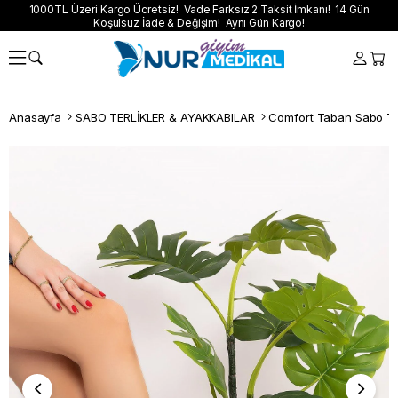
1000TL Üzeri Kargo Ücretsiz! Vade Farksız 2 Taksit İmkanı! 14 Gün
Koşulsuz İade & Değişim! Aynı Gün Kargo!
Anasayfa
SABO TERLİKLER & AYAKKABILAR
Comfort Taban Sabo Ter