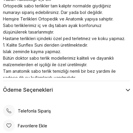
Ortopedik sabo terlikler tam kalıptır normalde giydiğiniz
numarayı sipariş edebilirsiniz. Dar yada bol değildir.
Hemşire Terlikleri Ortopedik ve Anatomik yapıya sahiptir.
Sabo terliklerimiz iç ve dış tabanı ayak konforunuz
düşünülerek tasarlanmıştır.
Hastane terlikleri içindeki özel ped terletmez ve koku yapmaz.
1. Kalite Sunflex Suni deriden üretilmektedir.
Islak zeminde kayma yapmaz.
Bütün doktor sabo terlik modellerimiz kaliteli ve dayanıklı
malzemelerden el işçiliği ile özel üretilmiştir.
Tam anatomik sabo terlik temizliği nemli bir bez yardımı ile
sadece ılık su kullanılarak yapılmalıdır.
Airmax sabo terlikler; hastanelerde, restoranlarda, otellerde,
Ödeme Seçenekleri
evde, günlük yaşamın her alanında kullanılabilir.
Poli taban materyali sayesinde uzun süreli kullanımlarda bile
konforlu bir deneyim sunar. Günlük kullanım için ideal olan bu
terlik, rahatlığı ve şıklığı bir arada arayanlar için tasarlanmıştır.
Telefonla Sipariş
Ortopedik taban desteği ile ayak sağlığınızı düşünerek
tasarlanmıştır. Gün boyu rahat adımlar atmanızı sağlar. Suni deri
Favorilere Ekle
ürün detayları ile hem dayanıklılık hem de estetik bir görünüm