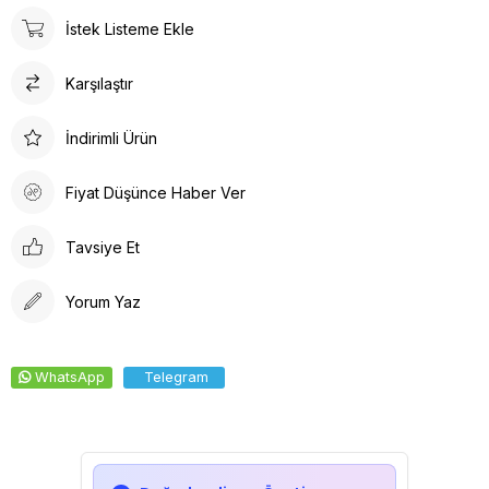
Doktor Bone ile şıklık, konfor ve fonksiyonelliği bir arada
İstek Listeme Ekle
bulacaksınız. Sağlığınız için en iyisi!
Tesettür boneler cerrahi bonelere oranla daha büyüktür.
Karşılaştır
Tesettür hemşire bonesi olarak adlandırılsada Unisex bir
üründür.
İndirimli Ürün
Fiyat Düşünce Haber Ver
Tavsiye Et
Yorum Yaz
WhatsApp
Telegram