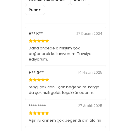
Puan
▼
A** K**
27 Kasım 2024
Daha öncede almıştım çok
beğenerek kullanıyorum. Tavsiye
ediyorum.
H** G**
14 Nisan 2025
rengi çok canlı. çok beğendim. kargo
da çok hızlı geldi. teşekkür ederim.
**** ****
27 Aralık 2025
Aşırı iyi annem çok begendi alın aldırın