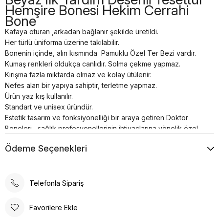
Hemşire Bonesi Hekim Cerrahi
Bone
Kafaya oturan ,arkadan bağlanır şekilde üretildi.
Her türlü üniforma üzerine takılabilir.
Bonenin içinde, alın kısmında Pamuklu Özel Ter Bezi vardır.
Kumaş renkleri oldukça canlıdır. Solma çekme yapmaz.
Kırışma fazla miktarda olmaz ve kolay ütülenir.
Nefes alan bir yapıya sahiptir, terletme yapmaz.
Ürün yaz kış kullanılır.
Standart ve unisex üründür.
Estetik tasarım ve fonksiyonelliği bir araya getiren Doktor
Boneleri , sağlık profesyonellerinin ihtiyaçlarına yönelik özel
olarak üretilmiştir. Kafaya oturan ve arkadan lastikli
Ödeme Seçenekleri
bağlanabilen tasarımı, her türlü üniforma üzerine rahatlıkla
takılabilme özelliğine sahiptir.
Bonenin iç kısmında yer alan pamuklu özel ter bezi, kullanıcıya
konforlu bir deneyim sunar. Kumaş renkleri canlı ve
Telefonla Sipariş
dayanıklıdır; solma çekme yapmaz. Ayrıca, kırışma sorunu
minimum seviyededir ve kolayca ütülenebilir. Nefes alan
Favorilere Ekle
yapısı, terletme yapmaz ve yaz-kış kullanım için idealdir.