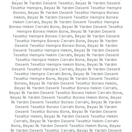
Beyaz İlk Yardım Desenli Tesettür
Beyaz İlk Yardım Desenli
,
Tesettür Hemşire
Beyaz İlk Yardım Desenli Tesettür Hemşire
,
Bonesi
Beyaz İlk Yardım Desenli Tesettür Hemşire Bonesi
,
Hekim
Beyaz İlk Yardım Desenli Tesettür Hemşire Bonesi
,
Hekim Cerrahi
Beyaz İlk Yardım Desenli Tesettür Hemşire
,
Bonesi Hekim Cerrahi Bone
Beyaz İlk Yardım Desenli Tesettür
,
Hemşire Bonesi Hekim Bone
Beyaz İlk Yardım Desenli
,
Tesettür Hemşire Bonesi Cerrahi
Beyaz İlk Yardım Desenli
,
Tesettür Hemşire Bonesi Cerrahi Bone
Beyaz İlk Yardım
,
Desenli Tesettür Hemşire Bonesi Bone
Beyaz İlk Yardım
,
Desenli Tesettür Hemşire Hekim
Beyaz İlk Yardım Desenli
,
Tesettür Hemşire Hekim Cerrahi
Beyaz İlk Yardım Desenli
,
Tesettür Hemşire Hekim Cerrahi Bone
Beyaz İlk Yardım
,
Desenli Tesettür Hemşire Hekim Bone
Beyaz İlk Yardım
,
Desenli Tesettür Hemşire Cerrahi
Beyaz İlk Yardım Desenli
,
Tesettür Hemşire Cerrahi Bone
Beyaz İlk Yardım Desenli
,
Tesettür Hemşire Bone
Beyaz İlk Yardım Desenli Tesettür
,
Bonesi
Beyaz İlk Yardım Desenli Tesettür Bonesi Hekim
,
,
Beyaz İlk Yardım Desenli Tesettür Bonesi Hekim Cerrahi
,
Beyaz İlk Yardım Desenli Tesettür Bonesi Hekim Cerrahi Bone
,
Beyaz İlk Yardım Desenli Tesettür Bonesi Hekim Bone
Beyaz
,
İlk Yardım Desenli Tesettür Bonesi Cerrahi
Beyaz İlk Yardım
,
Desenli Tesettür Bonesi Cerrahi Bone
Beyaz İlk Yardım
,
Desenli Tesettür Bonesi Bone
Beyaz İlk Yardım Desenli
,
Tesettür Hekim
Beyaz İlk Yardım Desenli Tesettür Hekim
,
Cerrahi
Beyaz İlk Yardım Desenli Tesettür Hekim Cerrahi
,
Bone
Beyaz İlk Yardım Desenli Tesettür Hekim Bone
Beyaz
,
,
İlk Yardım Desenli Tesettür Cerrahi
Beyaz İlk Yardım Desenli
,