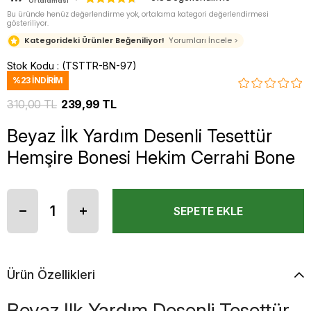
Ortalaması
Bu üründe henüz değerlendirme yok, ortalama kategori değerlendirmesi
gösteriliyor.
Kategorideki Ürünler Beğeniliyor!
Yorumları İncele >
Stok Kodu
(TSTTR-BN-97)
%
23
İNDIRIM
310,00 TL
239,99 TL
Beyaz İlk Yardım Desenli Tesettür
Hemşire Bonesi Hekim Cerrahi Bone
Ürün Özellikleri
Beyaz İlk Yardım Desenli Tesettür