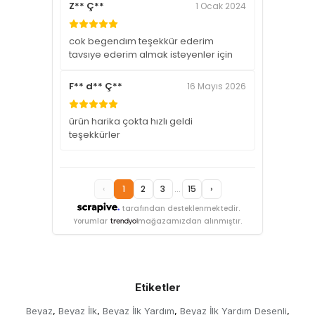
Z** Ç**
1 Ocak 2024
cok begendım teşekkür ederim
tavsıye ederim almak isteyenler için
F** d** Ç**
16 Mayıs 2026
ürün harika çokta hızlı geldi
teşekkürler
‹
1
2
3
...
15
›
tarafından desteklenmektedir.
Yorumlar
mağazamızdan alınmıştır.
Etiketler
Beyaz
Beyaz İlk
Beyaz İlk Yardım
Beyaz İlk Yardım Desenli
,
,
,
,