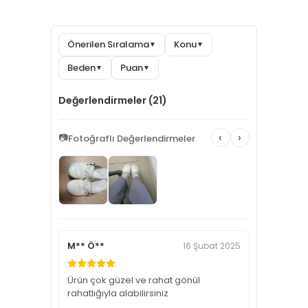
Önerilen Sıralama
Konu
▼
▼
Beden
Puan
▼
▼
Değerlendirmeler (21)
‹
›
📷
Fotoğraflı Değerlendirmeler
M** Ö**
16 Şubat 2025
Ürün çok güzel ve rahat gönül
rahatlığıyla alabilirsiniz