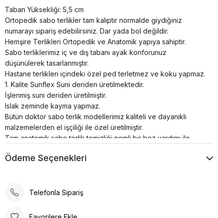
Taban Yüksekliği: 5,5 cm
Ortopedik sabo terlikler tam kalıptır normalde giydiğiniz
numarayı sipariş edebilirsiniz. Dar yada bol değildir.
Hemşire Terlikleri Ortopedik ve Anatomik yapıya sahiptir.
Sabo terliklerimiz iç ve dış tabanı ayak konforunuz
düşünülerek tasarlanmıştır.
Hastane terlikleri içindeki özel ped terletmez ve koku yapmaz.
1. Kalite Sunflex Suni deriden üretilmektedir.
İşlenmiş suni deriden üretilmiştir.
Islak zeminde kayma yapmaz.
Bütün doktor sabo terlik modellerimiz kaliteli ve dayanıklı
malzemelerden el işçiliği ile özel üretilmiştir.
Tam anatomik sabo terlik temizliği nemli bir bez yardımı ile
sadece ılık su kullanılarak yapılmalıdır.
Ödeme Seçenekleri
Airmax sabo terlikler; hastanelerde, restoranlarda, otellerde,
evde, günlük yaşamın her alanında kullanılabilir.
Poli taban materyali sayesinde uzun süreli kullanımlarda bile
konforlu bir deneyim sunar. Günlük kullanım için ideal olan bu
Telefonla Sipariş
terlik, rahatlığı ve şıklığı bir arada arayanlar için tasarlanmıştır.
Ortopedik taban desteği ile ayak sağlığınızı düşünerek
Favorilere Ekle