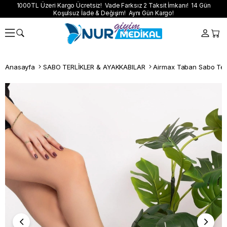
1000TL Üzeri Kargo Ücretsiz! Vade Farksız 2 Taksit İmkanı! 14 Gün
Koşulsuz İade & Değişim! Aynı Gün Kargo!
Anasayfa
SABO TERLİKLER & AYAKKABILAR
Airmax Taban Sabo Terl