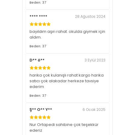
Beden: 37
**** ****
28 Ağustos 2024
bayıldım aşırı rahat. okulda giymek için
aldım.
Beden: 37
D** ö**
3 Eylül 2023
harika çok kulanışlı rahat kargo harika
satıcı çok alakadar herkeze tavsiye
ederim
Beden: 37
Ş** O** Y**
6 Ocak 2025
Nur Ortapedi sahibine çok teşekkür
ederiz