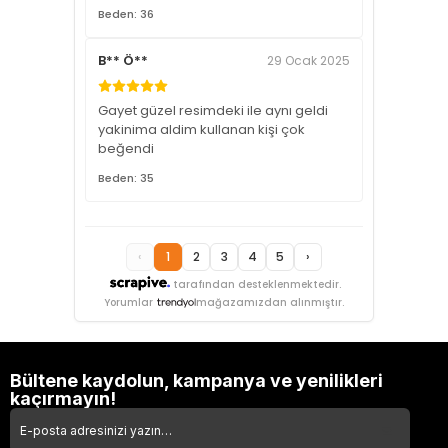
Beden: 36
B** Ö**
29 Ocak 2025
Gayet güzel resimdeki ile aynı geldi
yakinima aldim kullanan kişi çok
beğendi
Beden: 35
‹
1
2
3
4
5
›
tarafından desteklenmektedir.
Yorumlar
mağazamızdan alınmıştır.
Bültene kaydolun, kampanya ve yenilikleri
kaçırmayın!