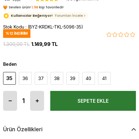
Puan
Sevilen ürün!
1,9B
kişi favoriledi!
Kullanıcılar Beğeniyor!
Yorumları İncele >
Stok Kodu
(BYZ-KRDKL-TKL-5096-35)
%
12
İNDIRIM
1.300,00 TL
1.149,99 TL
Beden
35
36
37
38
39
40
41
Ürün Özellikleri