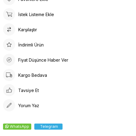
tasarlanmıştır. Gün boyu rahat adımlar atmanızı sağlar. Suni deri
ürün detayları ile hem dayanıklılık hem de estetik bir görünüm
İstek Listeme Ekle
sunar. İç tabanında kullanılan suni deri malzeme ayağınızın
nefes almasına olanak tanırken yumuşak bir dokunuş sağlar.
Karşılaştır
Kalın topuklu tasarım, dengeli ve rahat bir yürüyüş deneyimi
vaat eder.
İndirimli Ürün
Fiyat Düşünce Haber Ver
Kargo Bedava
Tavsiye Et
Yorum Yaz
WhatsApp
Telegram