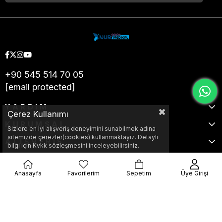
+90 545 514 70 05
[email protected]
YARDIM
Çerez Kullanımı
KURUMSAL
Sizlere en iyi alışveriş deneyimini sunabilmek adına
sitemizde çerezler(cookies) kullanmaktayız. Detaylı
ALIŞVERİŞ
bilgi için Kvkk sözleşmesini inceleyebilirsiniz.
Anasayfa
Favorilerim
Sepetim
Üye Girişi