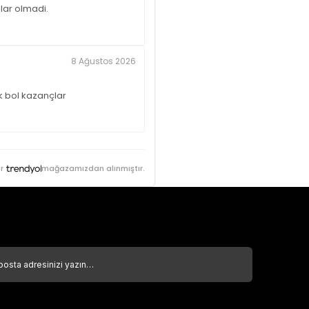
lar olmadi.
8 Ağustos 2026
k bol kazançlar
r
mağazamızdan alınmıştır.