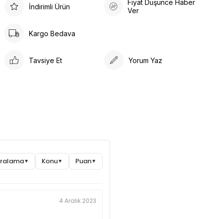
Fiyat Düşünce Haber
İndirimli Ürün
Ver
Kargo Bedava
Tavsiye Et
Yorum Yaz
Sıralama
Konu
Puan
▼
▼
▼
4 Aralık 2023