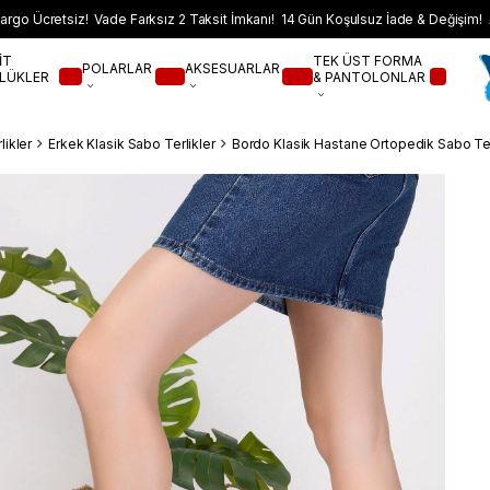
argo Ücretsiz! Vade Farksız 2 Taksit İmkanı! 14 Gün Koşulsuz İade & Değişim! 
İT
TEK ÜST FORMA
POLARLAR
AKSESUARLAR
LÜKLER
& PANTOLONLAR
likler
Erkek Klasik Sabo Terlikler
Bordo Klasik Hastane Ortopedik Sabo Ter