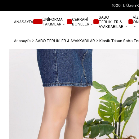
1000TL Üzeri K
SABO
VİZ
ÜNİFORMA
CERRAHİ
ANASAYFA
TERLİKLER &
ÖN
TAKIMLAR
BONELER
AYAKKABILAR
Anasayfa
SABO TERLİKLER & AYAKKABILAR
Klasik Taban Sabo Ter