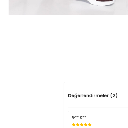
Değerlendirmeler (2)
G** K**