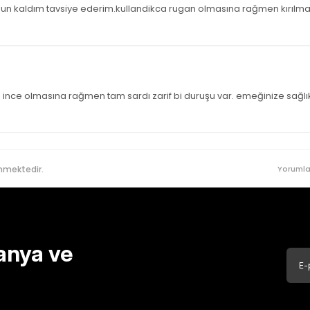
nun kaldım tavsiye ederim.kullandikca rugan olmasına rağmen kırılma
 ince olmasına rağmen tam sardı zarif bi duruşu var. emeğinize sağlı
nmektedir.
Yorumla
anya ve