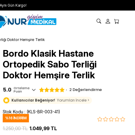
Aynı Gün Kargo!
liği Doktor Hemşire Terlik
Bordo Klasik Hastane
Ortopedik Sabo Terliği
Doktor Hemşire Terlik
5.0
Ortalama
2 Değerlendirme
Puan
Kullanıcılar Beğeniyor!
Yorumları İncele >
Stok Kodu
(KLS-BR-003-41)
%
16
İNDIRIM
1.250,00 TL
1.049,99 TL