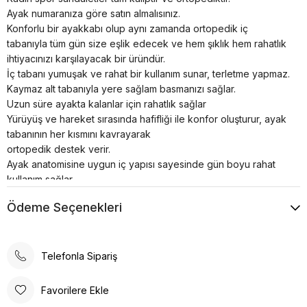
Ayak numaranıza göre satın almalısınız.
Konforlu bir ayakkabı olup aynı zamanda ortopedik iç
tabanıyla tüm gün size eşlik edecek ve hem şıklık hem rahatlık
ihtiyacınızı karşılayacak bir üründür.
İç tabanı yumuşak ve rahat bir kullanım sunar, terletme yapmaz.
Kaymaz alt tabanıyla yere sağlam basmanızı sağlar.
Uzun süre ayakta kalanlar için rahatlık sağlar
Yürüyüş ve hareket sırasında hafifliği ile konfor oluşturur, ayak
tabanının her kısmını kavrayarak
ortopedik destek verir.
Ayak anatomisine uygun iç yapısı sayesinde gün boyu rahat
kullanım sağlar.
Spor ayakkabılar asla makinede yıkanmamalı veya
Ödeme Seçenekleri
kurutulmamalıdır; bu, yapılarının bütünlüğünü bozar.
Telefonla Sipariş
Favorilere Ekle