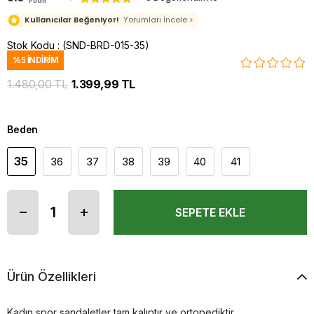
Puan
Kullanıcılar Beğeniyor!
Yorumları İncele >
Stok Kodu
(SND-BRD-015-35)
%
5
İNDIRIM
1.480,00 TL
1.399,99 TL
Beden
35
36
37
38
39
40
41
Ürün Özellikleri
Kadın spor sandaletler tam kalıptır ve ortopediktir.