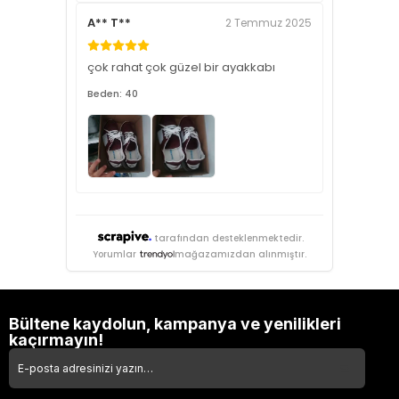
A** T**
2 Temmuz 2025
çok rahat çok güzel bir ayakkabı
Beden: 40
tarafından desteklenmektedir.
Yorumlar
mağazamızdan alınmıştır.
Bültene kaydolun, kampanya ve yenilikleri
kaçırmayın!