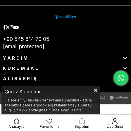
+90 545 514 70 05
[email protected]
YARDIM
KURUMSAL
ALIŞVERİŞ
Çerez Kullanımı
Sizlere en iyi alışveriş deneyimini sunabilmek adına
sitemizde çerezler(cookies) kullanmaktayız. Detaylı
bilgi için Kvkk sözleşmesini inceleyebilirsiniz.
Anasayfa
Favorilerim
Sepetim
Üye Girişi