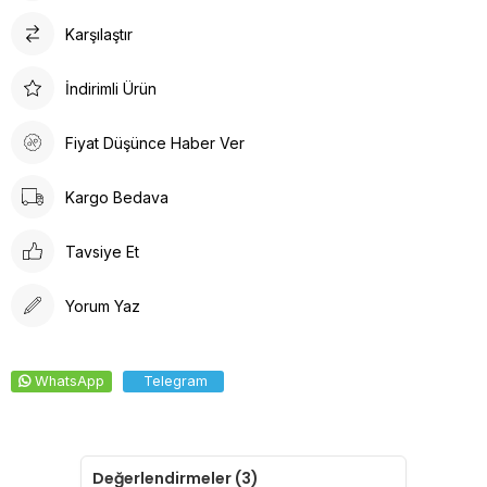
taşımalarına olanak tanır.
Karşılaştır
Kolay Temizlik: Genellikle makinede yıkanabilir ve hızlı kuruma
özelliğine sahiptir, bu da hijyen açısından büyük bir avantajdır.
Jogger pantolon ile gün boyu konforunuzdan ödün
İndirimli Ürün
vermezsiniz.
Pantolondaki üst cepler ve yandaki fonksiyonel cep avantaj
Fiyat Düşünce Haber Ver
sağlar.
Pantolon beli lastikli olduğu için rahatça hareket etmenizi
Kargo Bedava
sağlar.
Paça kısmındaki lastik detayı paçalarınıza oturur ve daha havalı
Tavsiye Et
bir görünüm elde etmenizi sağlar
Yorum Yaz
WhatsApp
Telegram
Değerlendirmeler (3)