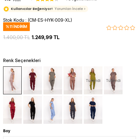
Puan
Kullanıcılar Beğeniyor!
Yorumları İncele >
Stok Kodu
(CM-ES-HYK-009-XL)
%
11
İNDIRIM
1.400,00 TL
1.249,99 TL
Renk Seçenekleri
Tükendi
Tükendi
Boy