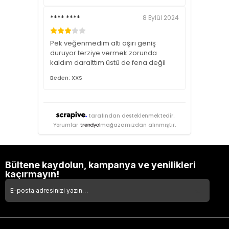
**** ****
8 Eylül 2024
Pek veğenmedim altı aşırı geniş
duruyor terziye vermek zorunda
kaldım daralttım üstü de fena değil
Beden: XXS
tarafından desteklenmektedir.
Yorumlar
mağazamızdan alınmıştır.
Bültene kaydolun, kampanya ve yenilikleri
kaçırmayın!