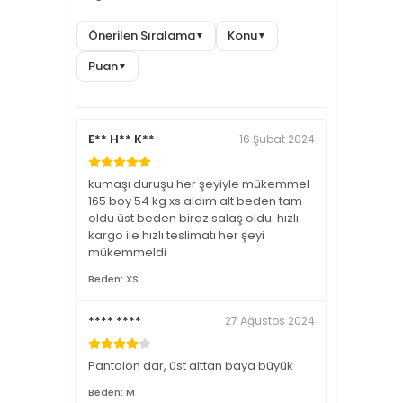
Önerilen Sıralama
Konu
▼
▼
Puan
▼
E** H** K**
16 Şubat 2024
kumaşı duruşu her şeyiyle mükemmel
165 boy 54 kg xs aldım alt beden tam
oldu üst beden biraz salaş oldu. hızlı
kargo ile hızlı teslimatı her şeyi
mükemmeldi
Beden: XS
**** ****
27 Ağustos 2024
Pantolon dar, üst alttan baya büyük
Beden: M