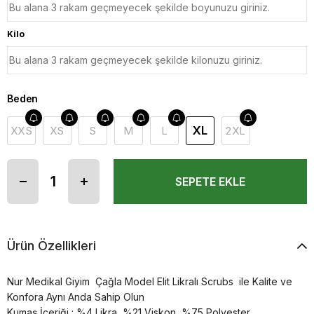
Kilo
Beden
XL
XXS
XS
S
M
L
2XL
Ürün Özellikleri
Nur Medikal Giyim Çağla Model Elit Likralı Scrubs ile Kalite ve
Konfora Aynı Anda Sahip Olun
Kumaş İçeriği : %4 Likra, %21 Viskon, %75 Polyester