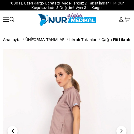
1000TL Üzeri Kargo Ücretsiz! Vade Farksız 2 Taksit İmkanı! 14 Gün
Koşulsuz İade & Değişim! Aynı Gün Kargo!
Anasayfa
ÜNİFORMA TAKIMLAR
Likralı Takımlar
Çağla Elit Likralı 