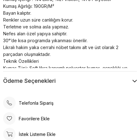
Kumaş Ağırlığı: 190GR/M²
Bayan kalıptır.
Renkler uzun süre canlılığını korur.
Terletme ve solma asla yapmaz.
Nefes alan özel yapıya sahiptir.
30°’de kısa programda yıkanması önerilir.
Likralı hakim yaka cerrahi nöbet takımı alt ve üst olarak 2
parçadan oluşmaktadır.
Teknik Özellikleri
Kumaş Türü: Soft likra karışımlı polyester kumaş, esnekliği ve
konforu bir araya getirir. Bu, uzun süreli giyimde rahatlık sağlar.
Ödeme Seçenekleri
Nefes Alabilirlik: Kumaşın yapısı, hava geçirgenliği yüksek
olup, terlemeyi azaltır ve konforu artırır.
Esnek Yapı: Likra içeriği sayesinde forma, vücuda tam oturur
ve hareket özgürlüğü sağlar.
Telefonla Sipariş
Üst Üniformada;
Çıt Çıt Detayları: Hakim yaka tasarımında bulunan çıt çıtlar,
Favorilere Ekle
kolay giyip çıkarma imkanı sunar.
Çeşitli Cepler: Üst kısımda bulunan cepler, sağlık çalışanlarının
İstek Listeme Ekle
gerekli malzemelerini (kalem, not defteri, eldiven vb.)