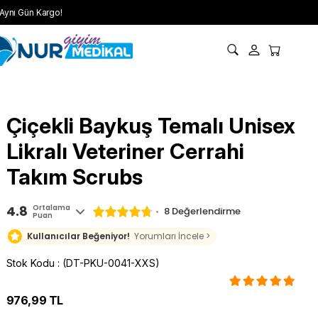
Aynı Gün Kargo!
s
Çiçekli Baykuş Temalı Unisex
Likralı Veteriner Cerrahi
Takım Scrubs
4.8
Ortalama
8 Değerlendirme
Puan
Kullanıcılar Beğeniyor!
Yorumları İncele >
Stok Kodu
(DT-PKU-0041-XXS)
976,99 TL