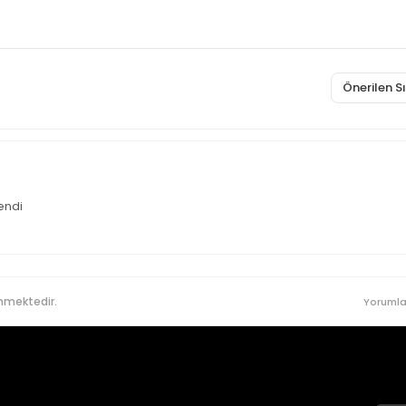
Önerilen 
endi
nmektedir.
Yorumla