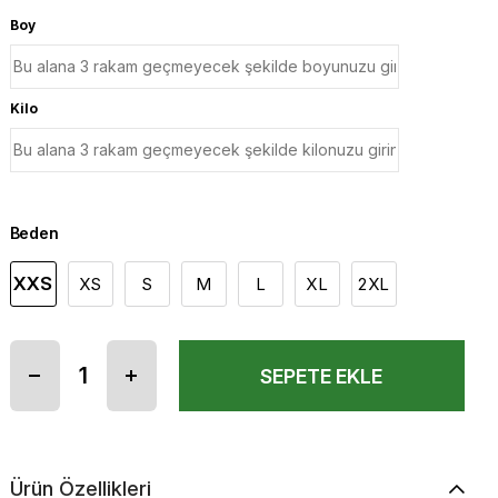
Boy
Kilo
Beden
XXS
XS
S
M
L
XL
2XL
Ürün Özellikleri