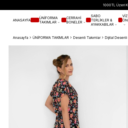
1000TL Üzeri K
SABO
VİZ
ÜNİFORMA
CERRAHİ
ANASAYFA
TERLİKLER &
ÖN
TAKIMLAR
BONELER
AYAKKABILAR
Anasayfa
ÜNİFORMA TAKIMLAR
Desenli Takımlar
Dijital Desenl