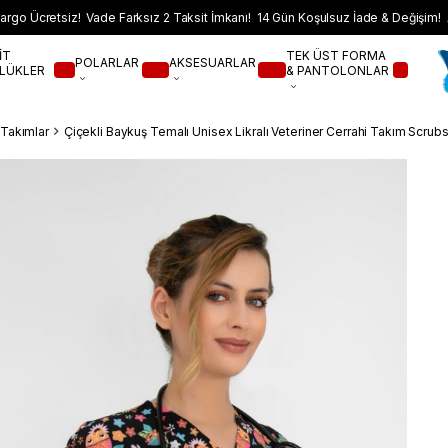
argo Ücretsiz! Vade Farksız 2 Taksit İmkanı! 14 Gün Koşulsuz İade & Değişim! 
İT
TEK ÜST FORMA
POLARLAR
AKSESUARLAR
LÜKLER
& PANTOLONLAR
i Takımlar
Çiçekli Baykuş Temalı Unisex Likralı Veteriner Cerrahi Takım Scrub