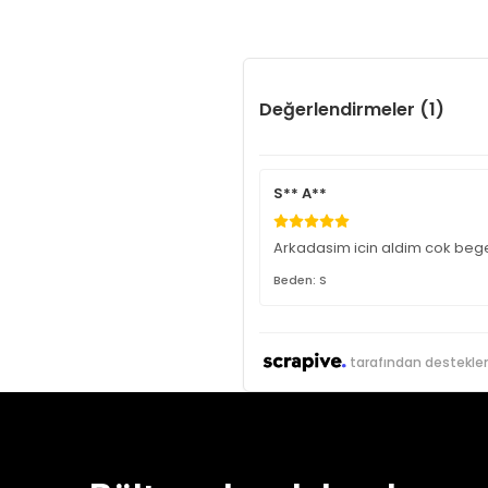
Değerlendirmeler (1)
S** A**
Arkadasim icin aldim cok beg
Beden: S
tarafından destekle