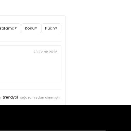
Sıralama
Konu
Puan
▼
▼
▼
28 Ocak 2026
r
mağazamızdan alınmıştır.