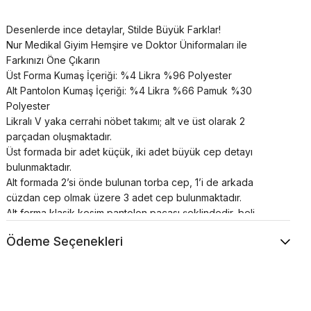
Desenlerde ince detaylar, Stilde Büyük Farklar!
Nur Medikal Giyim Hemşire ve Doktor Üniformaları ile
Farkınızı Öne Çıkarın
Üst Forma Kumaş İçeriği: %4 Likra %96 Polyester
Alt Pantolon Kumaş İçeriği: %4 Likra %66 Pamuk %30
Polyester
Likralı V yaka cerrahi nöbet takımı; alt ve üst olarak 2
parçadan oluşmaktadır.
Üst formada bir adet küçük, iki adet büyük cep detayı
bulunmaktadır.
Alt formada 2’si önde bulunan torba cep, 1’i de arkada
cüzdan cep olmak üzere 3 adet cep bulunmaktadır.
Alt forma klasik kesim pantolon paçası şeklindedir, beli
lastikli ve bağcıklıdır.
Ödeme Seçenekleri
Cerrahi takımlar unisex’dir.
Renkler uzun süre canlılığını korur;
Terletme ve solma asla yapmaz;
Nefes alan özel yapıya sahiptir;
Çok sık buruşma yapmaz;