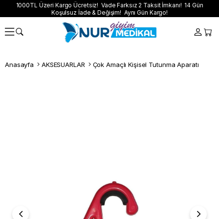
1000TL Üzeri Kargo Ücretsiz! Vade Farksız 2 Taksit İmkanı! 14 Gün
Koşulsuz İade & Değişim! Aynı Gün Kargo!
Anasayfa
AKSESUARLAR
Çok Amaçlı Kişisel Tutunma Aparatı