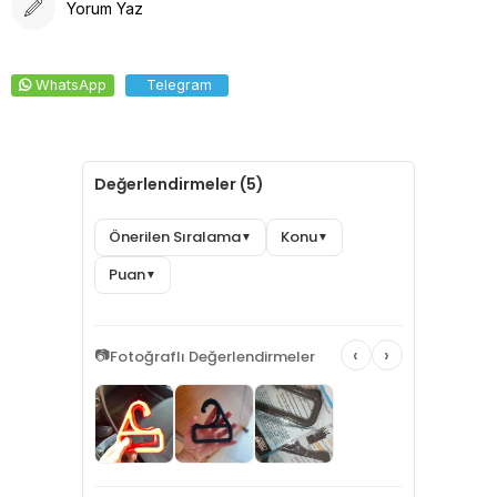
Yorum Yaz
WhatsApp
Telegram
Değerlendirmeler (5)
Önerilen Sıralama
Konu
▼
▼
Puan
▼
‹
›
📷
Fotoğraflı Değerlendirmeler