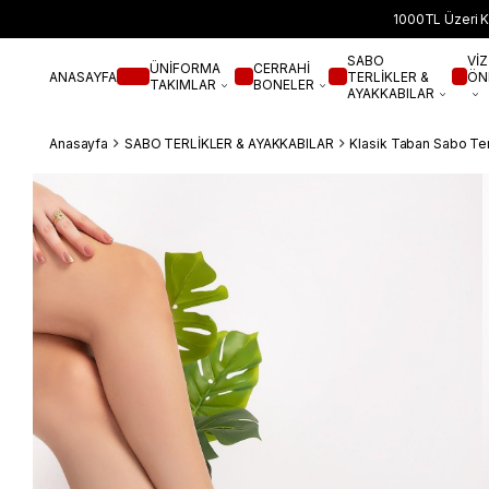
1000TL Üzeri K
SABO
VİZ
ÜNİFORMA
CERRAHİ
ANASAYFA
TERLİKLER &
ÖN
TAKIMLAR
BONELER
AYAKKABILAR
Anasayfa
SABO TERLİKLER & AYAKKABILAR
Klasik Taban Sabo Ter