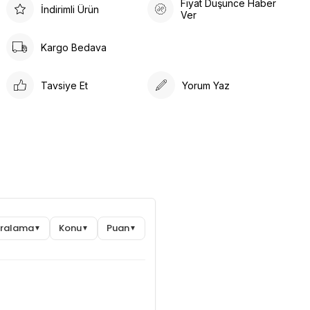
Fiyat Düşünce Haber
İndirimli Ürün
Ver
Kargo Bedava
Tavsiye Et
Yorum Yaz
Sıralama
Konu
Puan
▼
▼
▼