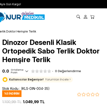
Aynı Gün Kargo!
rlik Doktor Hemşire Terlik
Dinozor Desenli Klasik
Ortopedik Sabo Terlik Doktor
Hemşire Terlik
0.0
Ortalama
0 Değerlendirme
Puan
Kullanıcılar Beğeniyor!
Yorumları İncele >
Stok Kodu
(KLS-DIN-004-35)
%
5
İNDIRIM
1.100,99 TL
1.049,99 TL