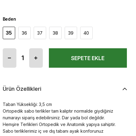
Beden
35
36
37
38
39
40
Ürün Özellikleri
Taban Yüksekliği: 3,5 cm
Ortopedik sabo terlikler tam kalıptır normalde giydiğiniz
numarayı sipariş edebilirsiniz. Dar yada bol değildir.
Hemşire Terlikleri Ortopedik ve Anatomik yapıya sahiptir.
Sabo terliklerimiz iç ve dış tabanı ayak konforunuz