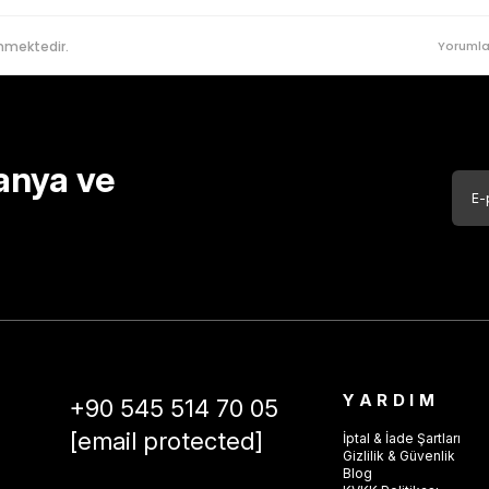
nmektedir.
Yorumla
anya ve
YARDIM
+90 545 514 70 05
[email protected]
İptal & İade Şartları
Gizlilik & Güvenlik
Blog