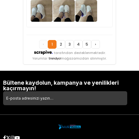
‹
1
2
3
4
5
›
tarafından desteklenmektedir.
Yorumlar
mağazamızdan alınmıştır.
Bültene kaydolun, kampanya ve yenilikleri
kaçırmayın!