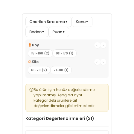
Önerilen Sıralama
Konu
▼
▼
Beden
Puan
▼
▼
🧍
Boy
‹
›
151-160 (2)
161-170 (1)
⚖️
Kilo
‹
›
61-70 (2)
71-80 (1)
Bu ürün için henüz değerlendirme
yapılmamış. Aşağıda aynı
kategorideki ürünlere ait
değerlendirmeler gösterilmektedir.
Kategori Değerlendirmeleri (21)