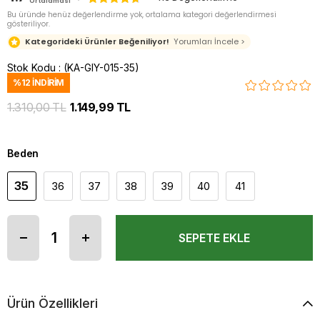
Ortalaması
Bu üründe henüz değerlendirme yok, ortalama kategori değerlendirmesi
gösteriliyor.
Kategorideki Ürünler Beğeniliyor!
Yorumları İncele >
Stok Kodu
(KA-GIY-015-35)
%
12
İNDIRIM
1.310,00 TL
1.149,99 TL
Beden
35
36
37
38
39
40
41
Ürün Özellikleri