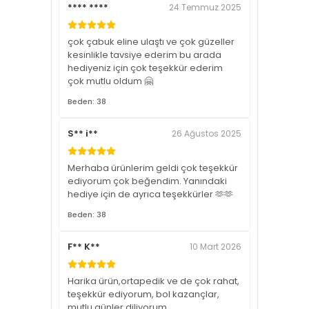
**** ****
24 Temmuz 2025
çok çabuk eline ulaştı ve çok güzeller
kesinlikle tavsiye ederim bu arada
hediyeniz için çok teşekkür ederim
çok mutlu oldum 🤗
Beden: 38
S** i**
26 Ağustos 2025
Merhaba ürünlerim geldi çok teşekkür
ediyorum çok beğendim. Yanındaki
hediye için de ayrıca teşekkürler 🫶🫶
Beden: 38
F** K**
10 Mart 2026
Harika ürün,ortapedik ve de çok rahat,
teşekkür ediyorum, bol kazançlar,
mutlu günler diliyorum .