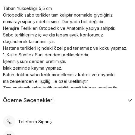
Taban Yüksekliği: 5,5 cm
Ortopedik sabo terlikler tam kalıptır normalde giydiğiniz
numarayı sipariş edebilirsiniz. Dar yada bol değildir.
Hemşire Terlikleri Ortopedik ve Anatomik yapıya sahiptir.
Sabo terliklerimiz iç ve dış tabanı ayak konforunuz
düşünülerek tasarlanmıştır.
Hastane terlikleri içindeki özel ped terletmez ve koku yapmaz.
1. Kalite Sunflex Suni deriden üretilmektedir.
İşlenmiş suni deriden üretilmiştir.
Islak zeminde kayma yapmaz.
Bütün doktor sabo terlik modellerimiz kaliteli ve dayanıklı
malzemelerden el işçiliği ile özel üretilmiştir.
Tam anatomik sabo terlik temizliği nemli bir bez yardımı ile
sadece ılık su kullanılarak yapılmalıdır.
Ödeme Seçenekleri
Airmax sabo terlikler; hastanelerde, restoranlarda, otellerde,
evde, günlük yaşamın her alanında kullanılabilir.
Poli taban materyali sayesinde uzun süreli kullanımlarda bile
konforlu bir deneyim sunar. Günlük kullanım için ideal olan bu
Telefonla Sipariş
terlik, rahatlığı ve şıklığı bir arada arayanlar için tasarlanmıştır.
Ortopedik taban desteği ile ayak sağlığınızı düşünerek