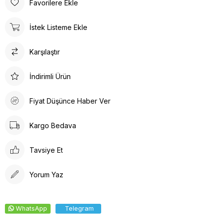
Favorilere Ekle
tasarlanmıştır. Gün boyu rahat adımlar atmanızı sağlar. Suni deri
ürün detayları ile hem dayanıklılık hem de estetik bir görünüm
İstek Listeme Ekle
sunar. İç tabanında kullanılan suni deri malzeme ayağınızın
nefes almasına olanak tanırken yumuşak bir dokunuş sağlar.
Karşılaştır
Kalın topuklu tasarım, dengeli ve rahat bir yürüyüş deneyimi
vaat eder.
İndirimli Ürün
Fiyat Düşünce Haber Ver
Kargo Bedava
Tavsiye Et
Yorum Yaz
WhatsApp
Telegram