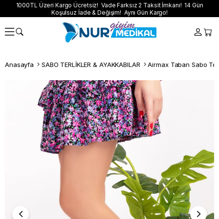
1000TL Üzeri Kargo Ücretsiz! Vade Farksız 2 Taksit İmkanı! 14 Gün
Koşulsuz İade & Değişim! Aynı Gün Kargo!
Anasayfa
SABO TERLİKLER & AYAKKABILAR
Airmax Taban Sabo Terl