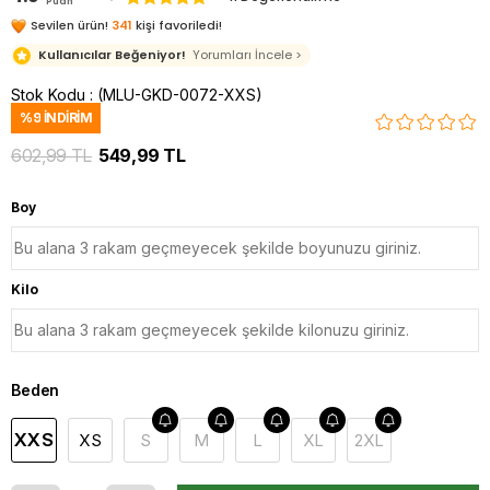
Puan
Sevilen ürün!
341
kişi favoriledi!
Kullanıcılar Beğeniyor!
Yorumları İncele >
Stok Kodu
(MLU-GKD-0072-XXS)
%
9
İNDIRIM
602,99 TL
549,99 TL
Boy
Kilo
Beden
XXS
XS
S
M
L
XL
2XL