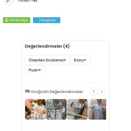
WhatsApp
Telegram
Değerlendirmeler (4)
Önerilen Sıralama
Konu
▼
▼
Puan
▼
‹
›
📷
Fotoğraflı Değerlendirmeler