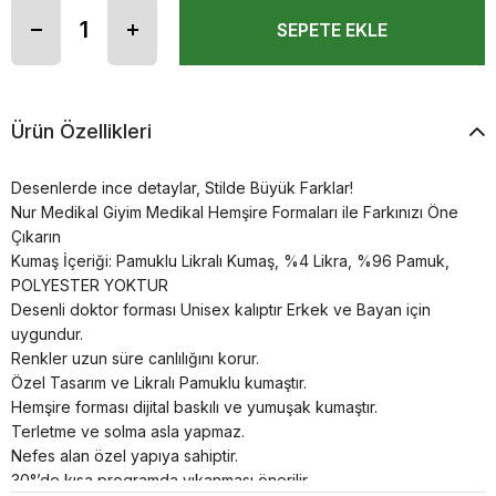
Ürün Özellikleri
Desenlerde ince detaylar, Stilde Büyük Farklar!
Nur Medikal Giyim Medikal Hemşire Formaları ile Farkınızı Öne
Çıkarın
Kumaş İçeriği: Pamuklu Likralı Kumaş, %4 Likra, %96 Pamuk,
POLYESTER YOKTUR
Desenli doktor forması Unisex kalıptır Erkek ve Bayan için
uygundur.
Renkler uzun süre canlılığını korur.
Özel Tasarım ve Likralı Pamuklu kumaştır.
Hemşire forması dijital baskılı ve yumuşak kumaştır.
Terletme ve solma asla yapmaz.
Nefes alan özel yapıya sahiptir.
30°’de kısa programda yıkanması önerilir.