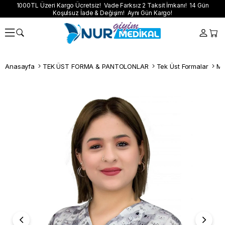
1000TL Üzeri Kargo Ücretsiz! Vade Farksız 2 Taksit İmkanı! 14 Gün
Koşulsuz İade & Değişim! Aynı Gün Kargo!
Anasayfa
TEK ÜST FORMA & PANTOLONLAR
Tek Üst Formalar
Ma