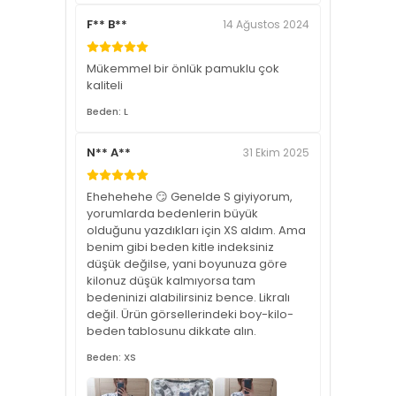
F** B**
14 Ağustos 2024
Mükemmel bir önlük pamuklu çok
kaliteli
Beden: L
N** A**
31 Ekim 2025
Ehehehehe 😏 Genelde S giyiyorum,
yorumlarda bedenlerin büyük
olduğunu yazdıkları için XS aldım. Ama
benim gibi beden kitle indeksiniz
düşük değilse, yani boyunuza göre
kilonuz düşük kalmıyorsa tam
bedeninizi alabilirsiniz bence. Likralı
değil. Ürün görsellerindeki boy-kilo-
beden tablosunu dikkate alın.
Beden: XS