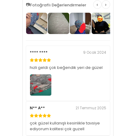
‹
›
📷
Fotoğraflı Değerlendirmeler
**** ****
9 Ocak 2024
hızli geldi çok beğendik yeri de güzel
N** A**
21 Temmuz 2025
çok güzel kullanışlı kesinlikle tavsiye
ediyorum kalitesi çok guzell