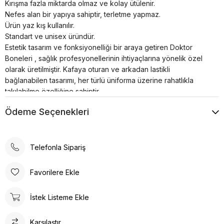
Kırışma fazla miktarda olmaz ve kolay ütülenir.
Nefes alan bir yapıya sahiptir, terletme yapmaz.
Ürün yaz kış kullanılır.
Standart ve unisex üründür.
Estetik tasarım ve fonksiyonelliği bir araya getiren Doktor
Boneleri , sağlık profesyonellerinin ihtiyaçlarına yönelik özel
olarak üretilmiştir. Kafaya oturan ve arkadan lastikli
bağlanabilen tasarımı, her türlü üniforma üzerine rahatlıkla
takılabilme özelliğine sahiptir.
Bonenin iç kısmında yer alan pamuklu özel ter bezi, kullanıcıya
Ödeme Seçenekleri
konforlu bir deneyim sunar. Kumaş renkleri canlı ve
dayanıklıdır; solma çekme yapmaz. Ayrıca, kırışma sorunu
minimum seviyededir ve kolayca ütülenebilir. Nefes alan
yapısı, terletme yapmaz ve yaz-kış kullanım için idealdir.
Telefonla Sipariş
Doktor Bone ile şıklık, konfor ve fonksiyonelliği bir arada
bulacaksınız. Sağlığınız için en iyisi!
Favorilere Ekle
Tesettür boneler cerrahi bonelere oranla daha büyüktür.
Tesettür hemşire bonesi olarak adlandırılsada Unisex bir
İstek Listeme Ekle
üründür.
Karşılaştır