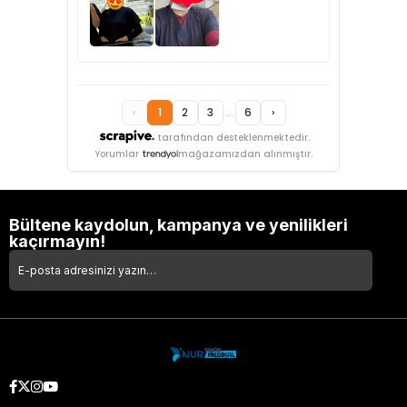
‹
1
2
3
...
6
›
tarafından desteklenmektedir.
Yorumlar
mağazamızdan alınmıştır.
Bültene kaydolun, kampanya ve yenilikleri
kaçırmayın!