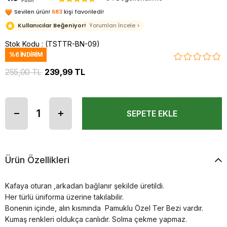
Puan
Sevilen ürün!
683
kişi favoriledi!
Kullanıcılar Beğeniyor!
Yorumları İncele >
Stok Kodu
(TSTTR-BN-09)
%
6
İNDIRIM
255,00 TL
239,99 TL
Ürün Özellikleri
Kafaya oturan ,arkadan bağlanır şekilde üretildi.
Her türlü üniforma üzerine takılabilir.
Bonenin içinde, alın kısmında Pamuklu Özel Ter Bezi vardır.
Kumaş renkleri oldukça canlıdır. Solma çekme yapmaz.