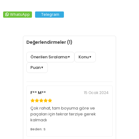
WhatsApp
Telegram
Değerlendirmeler (1)
Önerilen Sıralama
Konu
▼
▼
Puan
▼
F** M**
15 Ocak 2024
Çok rahat, tam boyuma göre ve
paçaları için tekrar terziye gerek
kalmadı
Beden: S