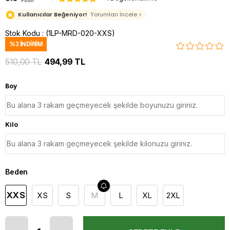
Puan
Kullanıcılar Beğeniyor!
Yorumları İncele >
Stok Kodu
(1LP-MRD-020-XXS)
%
3
İNDIRIM
510,00 TL
494,99 TL
Boy
Kilo
Beden
XXS
XS
S
M
L
XL
2XL