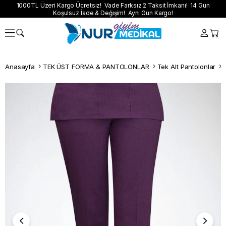
1000TL Üzeri Kargo Ücretsiz! Vade Farksız 2 Taksit İmkanı! 14 Gün
Koşulsuz İade & Değişim! Aynı Gün Kargo!
Anasayfa
TEK ÜST FORMA & PANTOLONLAR
Tek Alt Pantolonlar