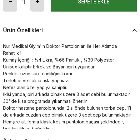
Ürün Özellikleri
Nur Medikal Giyim'in Doktor Pantolonları ile Her Adımda
Rahatlık !
Kumaş İçeriği : %4 Likra, %66 Pamuk , %30 Polyester
Unisex kalıptır Erkek ve Bayan için uygundur.
Renkler uzun süre canlılığını korur.
Terletme ve solma asla yapmaz.
Nefes alan özel yapıya sahiptir.
İkisi yanda, biri arkada olnak üzere 3 adet cebi bulunmaktadır.
30°’de kısa programda yıkanması önerilir.
Doktor hastane pantolonunda 2’si önde bulunan torba cep, 1’i
de arkada cüzdan cep olmak üzere 3 adet cep bulunmaktadır.
Hemşire alt forma klasik kesim pantolon paçası şeklindedir,
beli lastikli ve bağcıklıdır.