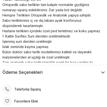
Ortopedik sabo terlikler tam kalıptır normalde giydiğiniz
numarayı sipariş edebilirsiniz. Dar yada bol değildir.
Hemşire Terlikleri Ortopedik ve Anatomik yapıya sahiptir.
Sabo terliklerimiz iç ve dış tabanı ayak konforunuz
düşünülerek tasarlanmıştır.
Hastane terlikleri içindeki özel ped terletmez ve koku yapmaz.
1. Kalite Sunflex Suni deriden üretilmektedir.
İşlenmiş suni deriden üretilmiştir.
Islak zeminde kayma yapmaz.
Bütün doktor sabo terlik modellerimiz kaliteli ve dayanıklı
malzemelerden el işçiliği ile özel üretilmiştir.
Tam anatomik sabo terlik temizliği nemli bir bez yardımı ile
sadece ılık su kullanılarak yapılmalıdır.
Ödeme Seçenekleri
Airmax sabo terlikler; hastanelerde, restoranlarda, otellerde,
evde, günlük yaşamın her alanında kullanılabilir.
Poli taban materyali sayesinde uzun süreli kullanımlarda bile
konforlu bir deneyim sunar. Günlük kullanım için ideal olan bu
Telefonla Sipariş
terlik, rahatlığı ve şıklığı bir arada arayanlar için tasarlanmıştır.
Ortopedik taban desteği ile ayak sağlığınızı düşünerek
Favorilere Ekle
tasarlanmıştır. Gün boyu rahat adımlar atmanızı sağlar. Suni deri