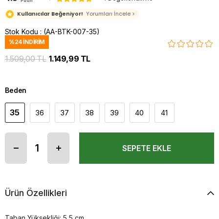
Puan
Kullanıcılar Beğeniyor!
Yorumları İncele >
Stok Kodu
(AA-BTK-007-35)
%
24
İNDIRIM
1.509,00 TL
1.149,99 TL
Beden
35
36
37
38
39
40
41
Ürün Özellikleri
Taban Yüksekliği: 5,5 cm