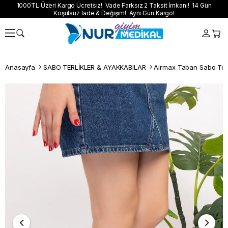
1000TL Üzeri Kargo Ücretsiz! Vade Farksız 2 Taksit İmkanı! 14 Gün
Koşulsuz İade & Değişim! Aynı Gün Kargo!
Anasayfa
SABO TERLİKLER & AYAKKABILAR
Airmax Taban Sabo Terl