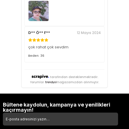
D** Ö** F**
12 Mayıs 2024
çok rahat çok sevdim
Beden: 36
tarafından desteklenmektedir.
Yorumlar
mağazamızdan alınmıştır.
Bültene kaydolun, kampanya ve yenilikleri
kaçırmayın!