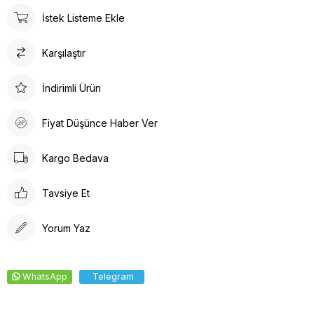
ürün detayları ile hem dayanıklılık hem de estetik bir görünüm
İstek Listeme Ekle
sunar. İç tabanında kullanılan suni deri malzeme ayağınızın
nefes almasına olanak tanırken yumuşak bir dokunuş sağlar.
Karşılaştır
Kalın topuklu tasarım, dengeli ve rahat bir yürüyüş deneyimi
vaat eder.
İndirimli Ürün
Fiyat Düşünce Haber Ver
Kargo Bedava
Tavsiye Et
Yorum Yaz
WhatsApp
Telegram