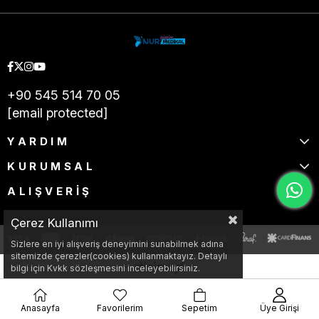
+90 545 514 70 05
[email protected]
YARDIM
KURUMSAL
ALIŞVERİŞ
Çerez Kullanımı
Sizlere en iyi alışveriş deneyimini sunabilmek adına
sitemizde çerezler(cookies) kullanmaktayız. Detaylı
bilgi için Kvkk sözleşmesini inceleyebilirsiniz.
Anasayfa
Favorilerim
Sepetim
Üye Girişi