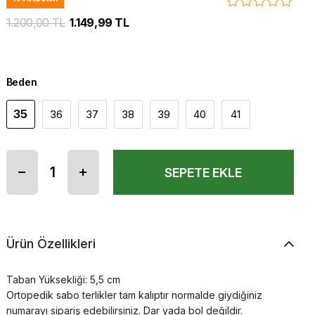
1.200,00 TL
1.149,99 TL
Beden
35
36
37
38
39
40
41
Ürün Özellikleri
Taban Yüksekliği: 5,5 cm
Ortopedik sabo terlikler tam kalıptır normalde giydiğiniz
numarayı sipariş edebilirsiniz. Dar yada bol değildir.