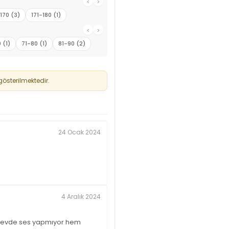
‹
›
-170 (3)
171-180 (1)
‹
›
 (1)
71-80 (1)
81-90 (2)
österilmektedir.
24 Ocak 2024
4 Aralık 2024
em evde ses yapmıyor hem