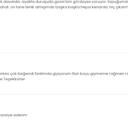
 dayanıklı. ayakta duruşuda güzel kim gördüyse soruyor. topuğumda
 rahat. on tane terlik almışımdır başka başka.hepsi kenarda. hiç çıka
erkes çok beğendi.Sınıfımda giyiyorum.Gün boyu giymeme rağmen raha
e.Teşekkürler
tavsiye ederim