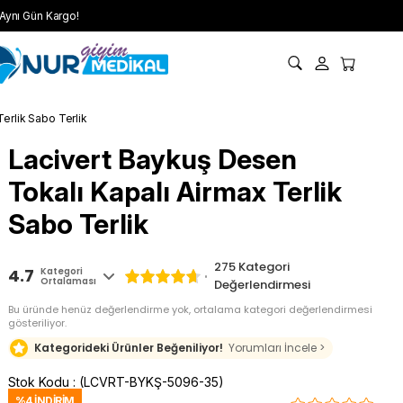
Aynı Gün Kargo!
erlik Sabo Terlik
Lacivert Baykuş Desen
Tokalı Kapalı Airmax Terlik
Sabo Terlik
275
Kategori
4.7
Kategori
Ortalaması
Değerlendirmesi
Bu üründe henüz değerlendirme yok, ortalama kategori değerlendirmesi
gösteriliyor.
Kategorideki Ürünler Beğeniliyor!
Yorumları İncele >
Stok Kodu
(LCVRT-BYKŞ-5096-35)
%
4
İNDIRIM