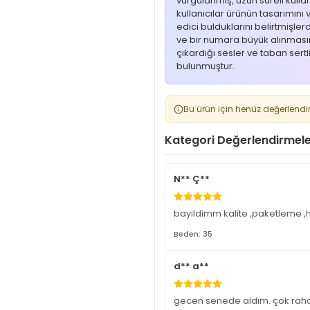
vurgulanmış, uzun süreli kullan
kullanıcılar ürünün tasarımın
edici bulduklarını belirtmişler
ve bir numara büyük alınmasını
çıkardığı sesler ve taban sertli
bulunmuştur.
Bu ürün için henüz değerlendi
Kategori Değerlendirmele
N** Ç**
bayildimm kalite ,paketleme ,
Beden: 35
d** a**
gecen senede aldım. çok rahat