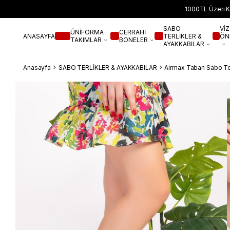
1000TL Üzeri K
SABO
VİZ
ÜNİFORMA
CERRAHİ
ANASAYFA
TERLİKLER &
ÖN
TAKIMLAR
BONELER
AYAKKABILAR
Anasayfa
SABO TERLİKLER & AYAKKABILAR
Airmax Taban Sabo Ter