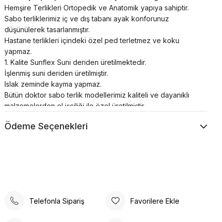
Hemşire Terlikleri Ortopedik ve Anatomik yapıya sahiptir.
Sabo terliklerimiz iç ve dış tabanı ayak konforunuz
düşünülerek tasarlanmıştır.
Hastane terlikleri içindeki özel ped terletmez ve koku
yapmaz.
1. Kalite Sunflex Suni deriden üretilmektedir.
İşlenmiş suni deriden üretilmiştir.
Islak zeminde kayma yapmaz.
Bütün doktor sabo terlik modellerimiz kaliteli ve dayanıklı
malzemelerden el işçiliği ile özel üretilmiştir.
Tam anatomik sabo terlik temizliği nemli bir bez yardımı ile
Ödeme Seçenekleri
sadece ılık su kullanılarak yapılmalıdır.
Airmax sabo terlikler; hastanelerde, restoranlarda,
otellerde, evde, günlük yaşamın her alanında kullanılabilir.
Poli taban materyali sayesinde uzun süreli kullanımlarda bile
konforlu bir deneyim sunar. Günlük kullanım için ideal olan
bu terlik, rahatlığı ve şıklığı bir arada arayanlar için
tasarlanmıştır. Ortopedik taban desteği ile ayak sağlığınızı
Telefonla Sipariş
Favorilere Ekle
düşünerek tasarlanmıştır. Gün boyu rahat adımlar atmanızı
sağlar. Suni deri ürün detayları ile hem dayanıklılık hem de