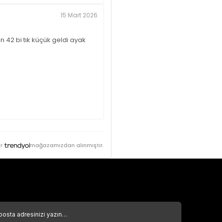
15 Mart 2026
n 42 bi tık küçük geldi ayak
r
mağazamızdan alınmıştır.