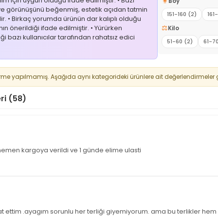
ım için uygun olduğu ifade edilmiştir. • Bazı
🧍
Boy
ı ve görünüşünü beğenmiş, estetik açıdan tatmin
151-160 (2)
161
dir. • Birkaç yorumda ürünün dar kalıplı olduğu
⚖️
n önerildiği ifade edilmiştir. • Yürürken
Kilo
ği bazı kullanıcılar tarafından rahatsız edici
51-60 (2)
61-70
rme yapılmamış. Aşağıda aynı kategorideki ürünlere ait değerlendirmeler g
ri (58)
hemen kargoya verildi ve 1 günde elime ulasti
 ettim .ayagım sorunlu her terliği giyemiyorum. ama bu terlikler h