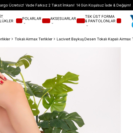
argo Ücretsiz! Vade Farksız 2 Taksit İmkanı! 14 Gün Koşulsuz İade & Değişim! 
İT
TEK ÜST FORMA
POLARLAR
AKSESUARLAR
LÜKLER
& PANTOLONLAR
likler
Tokalı Airmax Terlikler
Lacivert Baykuş Desen Tokalı Kapalı Airmax T