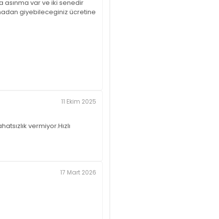
 asınma var ve iki senedir
rmadan giyebileceginiz ücretine
11 Ekim 2025
tsızlık vermiyor.Hızlı
17 Mart 2026