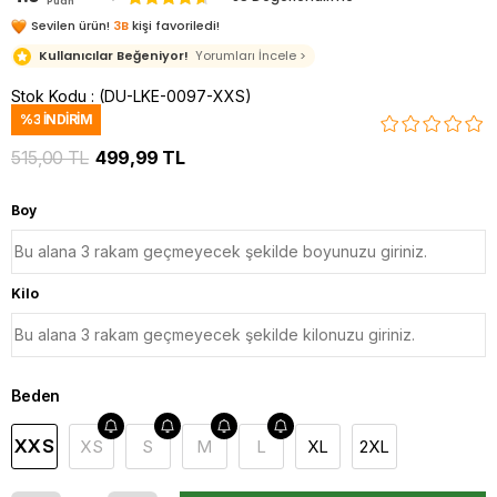
Puan
Sevilen ürün!
3B
kişi favoriledi!
Kullanıcılar Beğeniyor!
Yorumları İncele >
Stok Kodu
(DU-LKE-0097-XXS)
%
3
İNDIRIM
515,00 TL
499,99 TL
Boy
Kilo
Beden
XXS
XS
S
M
L
XL
2XL