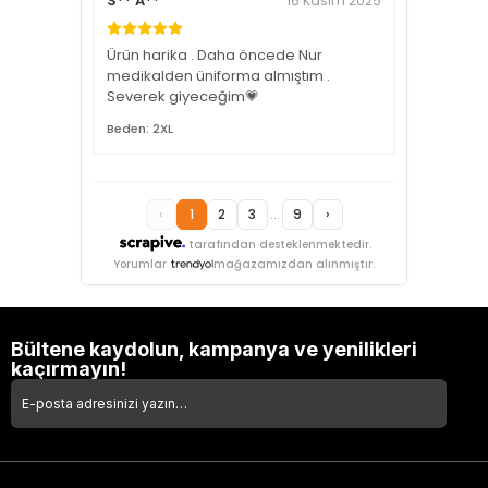
S** A**
16 Kasım 2025
Ürün harika . Daha öncede Nur
medikalden üniforma almıştım .
Severek giyeceğim💗
Beden: 2XL
‹
1
2
3
...
9
›
tarafından desteklenmektedir.
Yorumlar
mağazamızdan alınmıştır.
Bültene kaydolun, kampanya ve yenilikleri
kaçırmayın!