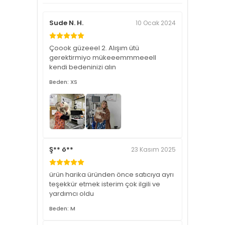
Sude N. H.
10 Ocak 2024
Çoook güzeeel 2. Alışım ütü
gerektirmiyo mükeeemmmeeell
kendi bedeninizi alın
Beden: XS
Ş** ö**
23 Kasım 2025
ürün harika üründen önce satıcıya ayrı
teşekkür etmek isterim çok ilgili ve
yardımcı oldu
Beden: M