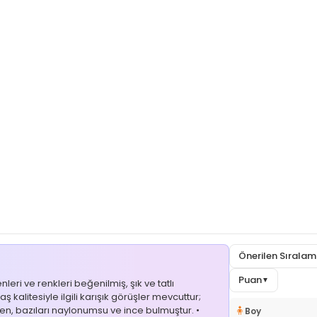
Önerilen Sırala
Puan
▼
eri ve renkleri beğenilmiş, şık ve tatlı
ş kalitesiyle ilgili karışık görüşler mevcuttur;
rken, bazıları naylonumsu ve ince bulmuştur. •
🧍
Boy