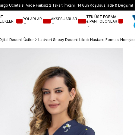
argo Ücretsiz! Vade Farksız 2 Taksit İmkanı! 14 Gün Koşulsuz İade & Değişim! 
İT
TEK ÜST FORMA
POLARLAR
AKSESUARLAR
LÜKLER
& PANTOLONLAR
Dijital Desenli Üstler
Lacivert Snopy Desenli Likralı Hastane Forması Hemşir