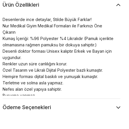
Ürün Özellikleri
Desenlerde ince detaylar, Stilde Büyük Farklar!
Nur Medikal Giyim Medikal Formaları ile Farkınızı Öne
Çıkarın
Kumaş İçeriği: %96 Polyester %4 Likralıdır (Pamuk içerikte
olmamasına rağmen pamuksu bir dokuya sahiptir.)
Desenli doktor forması Unisex kalıptır Erkek ve Bayan için
uygundur.
Renkler uzun süre canlılığını korur.
Özel Tasarım ve Likralı Dijital Polyester bazlı kumaştır.
Hemşire forması dijital baskılı ve yumuşak kumaştır.
Terletme ve solma asla yapmaz.
Nefes alan özel yapıya sahiptir.
Buruşma yapmaz.
Ütü neredeyse hiç gerektirmez.
Ödeme Seçenekleri
30°’de kısa programda yıkanması önerilir.