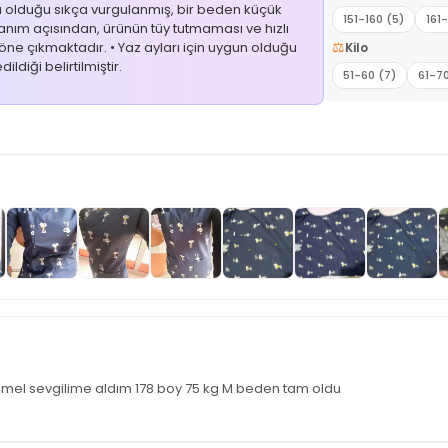
lı olduğu sıkça vurgulanmış, bir beden küçük
151-160 (5)
161
lanım açısından, ürünün tüy tutmaması ve hızlı
⚖️
 öne çıkmaktadır. • Yaz ayları için uygun olduğu
Kilo
ildiği belirtilmiştir.
51-60 (7)
61-70
mel sevgilime aldım 178 boy 75 kg M beden tam oldu