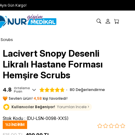
Aynı Gün Kargo!
e Scrubs
Lacivert Snopy Desenli
Likralı Hastane Forması
Hemşire Scrubs
4.8
Ortalama
80 Değerlendirme
Puan
Sevilen ürün!
4,5B
kişi favoriledi!
Kullanıcılar Beğeniyor!
Yorumları İncele >
Stok Kodu
(DU-LSN-0098-XXS)
%
3
İNDIRIM