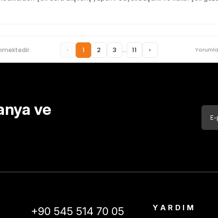
...
‹
1
2
3
11
›
nmektedir.
Yorumla
anya ve
YARDIM
+90 545 514 70 05