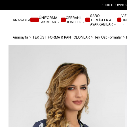
1000TL Üzeri K
SABO
VİZ
ÜNİFORMA
CERRAHİ
ANASAYFA
TERLİKLER &
ÖN
TAKIMLAR
BONELER
AYAKKABILAR
Anasayfa
TEK ÜST FORMA & PANTOLONLAR
Tek Üst Formalar