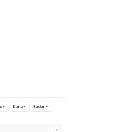
ma
Konu
Beden
▼
▼
▼
‹
›