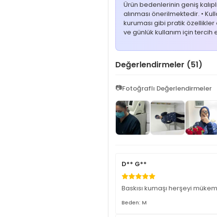
Ürün bedenlerinin geniş kalıp
alınması önerilmektedir. • Kul
kuruması gibi pratik özellikler
ve günlük kullanım için tercih ed
Değerlendirmeler (51)
📷
Fotoğraflı Değerlendirmeler
D** G**
Baskısı kumaşı herşeyi mükem
Beden: M