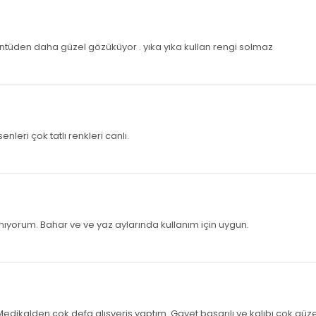
ntüden daha güzel gözüküyor . yıka yıka kullan rengi solmaz
eri çok tatlı renkleri canlı.
ıyorum. Bahar ve ve yaz aylarında kullanım için uygun.
 Medikalden çok defa alışveriş yaptım. Gayet başarılı ve kalıbı çok güze