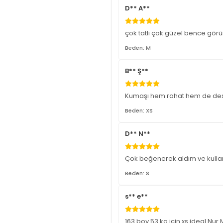
D** A**
çok tatlı çok güzel bence görü
Beden: M
B** Ş**
Kumaşı hem rahat hem de desenl
Beden: XS
D** N**
Çok beğenerek aldım ve kullan
Beden: S
s** e**
163 boy 53 kg için xs ideal.Nur