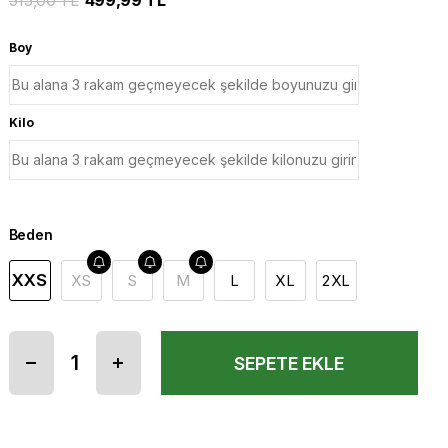
515,00 TL
499,99 TL
Boy
Kilo
Beden
XXS
XS
S
M
L
XL
2XL