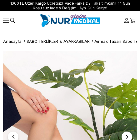
1000TL Üzeri Kargo Ücretsiz! Vade Farksız 2 Taksit İmkanı! 14 Gün
Koşulsuz İade & Değişim! Aynı Gün Kargo!
Anasayfa
SABO TERLİKLER & AYAKKABILAR
Airmax Taban Sabo Terl