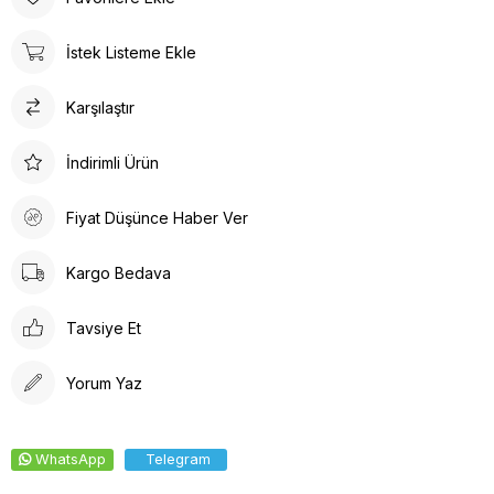
konforlu bir deneyim sunar. Günlük kullanım için ideal olan bu
terlik, rahatlığı ve şıklığı bir arada arayanlar için tasarlanmıştır.
İstek Listeme Ekle
Ortopedik taban desteği ile ayak sağlığınızı düşünerek
tasarlanmıştır. Gün boyu rahat adımlar atmanızı sağlar. Suni deri
Karşılaştır
ürün detayları ile hem dayanıklılık hem de estetik bir görünüm
sunar. İç tabanında kullanılan suni deri malzeme ayağınızın
nefes almasına olanak tanırken yumuşak bir dokunuş sağlar.
İndirimli Ürün
Kalın topuklu tasarım, dengeli ve rahat bir yürüyüş deneyimi
vaat eder.
Fiyat Düşünce Haber Ver
Kargo Bedava
Tavsiye Et
Yorum Yaz
WhatsApp
Telegram