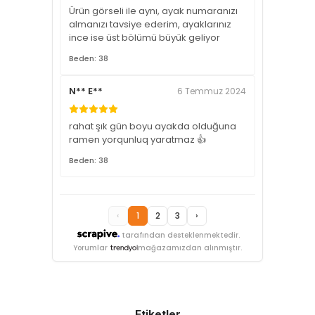
Ürün görseli ile aynı, ayak numaranızı
almanızı tavsiye ederim, ayaklarınız
ince ise üst bölümü büyük geliyor
Beden: 38
N** E**
6 Temmuz 2024
rahat şık gün boyu ayakda olduğuna
ramen yorqunluq yaratmaz 👍
Beden: 38
‹
1
2
3
›
tarafından desteklenmektedir.
Yorumlar
mağazamızdan alınmıştır.
Etiketler