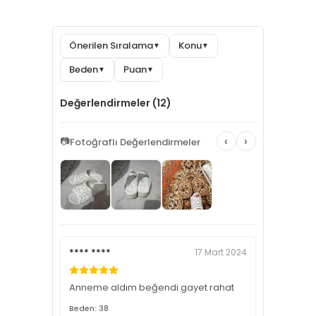
Önerilen Sıralama
Konu
▼
▼
Beden
Puan
▼
▼
Değerlendirmeler (12)
‹
›
📷
Fotoğraflı Değerlendirmeler
**** ****
17 Mart 2024
Anneme aldım beğendi gayet rahat
Beden: 38