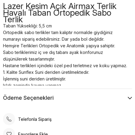
Lazer Kesim Açık Airmax Terlik
Havalı Taban Ortopedik Sabo
Terlik
Taban Yüksekliği: 5,5 cm
Ortopedik sabo terlikler tam kalıptır normalde giydiğiniz
numarayı sipariş edebilirsiniz. Dar yada bol değildir.
Hemşire Terlikleri Ortopedik ve Anatomik yapıya sahiptir.
Sabo terliklerimiz iç ve dış tabanı ayak konforunuz
düşünülerek tasarlanmıştır.
Hastane terlikleri içindeki özel ped terletmez ve koku yapmaz.
1. Kalite Sunflex Suni deriden üretilmektedir.
İşlenmiş suni deriden üretilmiştir.
Islak zeminde kayma yapmaz.
Bütün doktor sabo terlik modellerimiz kaliteli ve dayanıklı
Ödeme Seçenekleri
malzemelerden el işçiliği ile özel üretilmiştir.
Tam anatomik sabo terlik temizliği nemli bir bez yardımı ile
sadece ılık su kullanılarak yapılmalıdır.
Airmax sabo terlikler; hastanelerde, restoranlarda, otellerde,
Telefonla Sipariş
evde, günlük yaşamın her alanında kullanılabilir.
Poli taban materyali sayesinde uzun süreli kullanımlarda bile
Favorilere Ekle