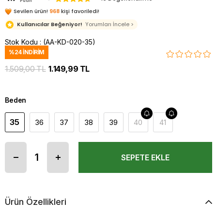
Puan
Sevilen ürün!
968
kişi favoriledi!
Kullanıcılar Beğeniyor!
Yorumları İncele >
Stok Kodu
(AA-KD-020-35)
%
24
İNDIRIM
1.509,00 TL
1.149,99 TL
Beden
35
36
37
38
39
40
41
Ürün Özellikleri