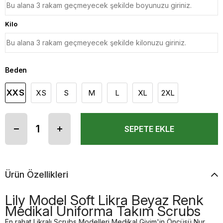
Kilo
Beden
XXS
XS
S
M
L
XL
2XL
Ürün Özellikleri
Lily Model Soft Likra Beyaz Renk
Medikal Üniforma Takım Scrubs
En rahat Likralı Scrubs Modelleri Medikal Giyim'in Öncüsü Nur