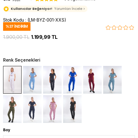
Puan
Kullanıcılar Beğeniyor!
Yorumları İncele >
Stok Kodu
(LM-BYZ-001-XXS)
%
37
İNDIRIM
1.900,00 TL
1.199,99 TL
Renk Seçenekleri
Boy