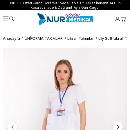
1000TL Üzeri Kargo Ücretsiz! Vade Farksız 2 Taksit İmkanı! 14 Gün
Koşulsuz İade & Değişim! Aynı Gün Kargo!
Anasayfa
ÜNİFORMA TAKIMLAR
Likralı Takımlar
Lily Soft Likralı T