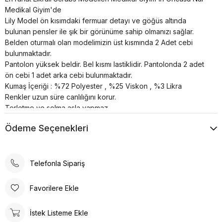
Medikal Giyim'de
Lily Model ön kısımdaki fermuar detayı ve göğüs altında
bulunan pensler ile şık bir görünüme sahip olmanızı sağlar.
Belden oturmalı olan modelimizin üst kısmında 2 Adet cebi
bulunmaktadır.
Pantolon yüksek beldir. Bel kısmı lastiklidir. Pantolonda 2 adet
ön cebi 1 adet arka cebi bulunmaktadır.
Kumaş İçeriği : %72 Polyester , %25 Viskon , %3 Likra
Renkler uzun süre canlılığını korur.
Terletme ve solma asla yapmaz.
Nefes alan özel yapıya sahiptir.
Ödeme Seçenekleri
30°’de kısa programda yıkanması önerilir.
Telefonla Sipariş
Favorilere Ekle
İstek Listeme Ekle