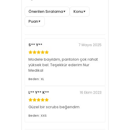
Önerilen Sıralama
Konu
▼
▼
Puan
▼
S** Y**
7 Mayıs 2025
Modele bayıldım, pantolon çok rahat
yüksek bel. Teşekkür ederim Nur
Medikal
Beden: XL
L** Y** K**
16 Ekim 2023
Güzel bir scrubs beğendim
Beden: XXS