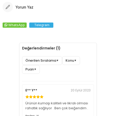
Yorum Yaz
WhatsApp
Telegram
Değerlendirmeler (1)
Önerilen Sıralama
Konu
▼
▼
Puan
▼
E** Y**
20 Eylül 2023
Ürünün kumaşı kaliteli ve likralı olması
rahatlık sağlıyor . Ben çok beğendim .
Beden: XL