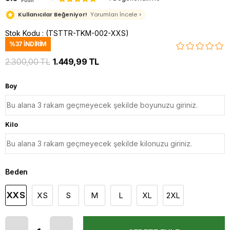
Puan
Kullanıcılar Beğeniyor!
Yorumları İncele >
Stok Kodu
(TSTTR-TKM-002-XXS)
%
37
İNDIRIM
2.300,00 TL
1.449,99 TL
Boy
Kilo
Beden
XXS
XS
S
M
L
XL
2XL