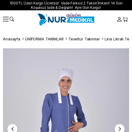
1000TL Üzeri Kargo Ücretsiz! Vade Farksız 2 Taksit İmkanı! 14 Gün
Koşulsuz İade & Değişim! Aynı Gün Kargo!
Anasayfa
ÜNİFORMA TAKIMLAR
Tesettür Takımlar
Lina Likralı Te