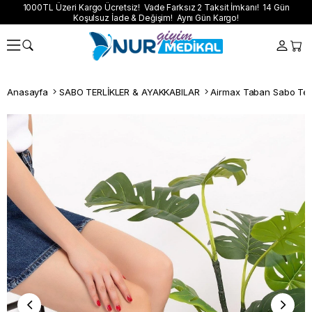
1000TL Üzeri Kargo Ücretsiz! Vade Farksız 2 Taksit İmkanı! 14 Gün
Koşulsuz İade & Değişim! Aynı Gün Kargo!
Anasayfa
SABO TERLİKLER & AYAKKABILAR
Airmax Taban Sabo Terl