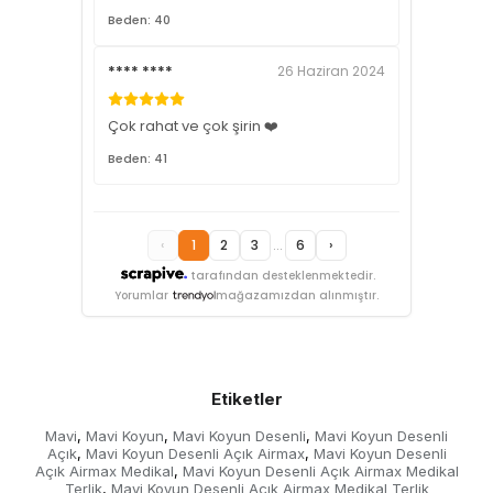
Beden: 40
**** ****
26 Haziran 2024
Çok rahat ve çok şirin ❤️
Beden: 41
‹
1
2
3
...
6
›
tarafından desteklenmektedir.
Yorumlar
mağazamızdan alınmıştır.
Etiketler
Mavi
Mavi Koyun
Mavi Koyun Desenli
Mavi Koyun Desenli
,
,
,
Açık
Mavi Koyun Desenli Açık Airmax
Mavi Koyun Desenli
,
,
Açık Airmax Medikal
Mavi Koyun Desenli Açık Airmax Medikal
,
Terlik
Mavi Koyun Desenli Açık Airmax Medikal Terlik
,