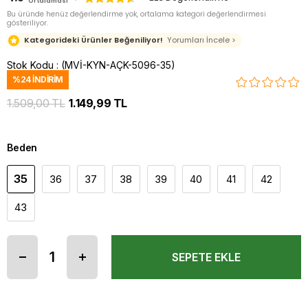
Ortalaması
Bu üründe henüz değerlendirme yok, ortalama kategori değerlendirmesi
gösteriliyor.
Kategorideki Ürünler Beğeniliyor!
Yorumları İncele >
Stok Kodu
(MVİ-KYN-AÇK-5096-35)
%
24
İNDIRIM
1.509,00 TL
1.149,99 TL
Beden
35
36
37
38
39
40
41
42
43