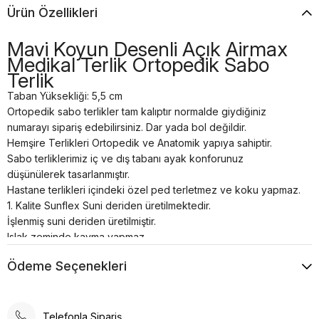
Ürün Özellikleri
Mavi Koyun Desenli Açık Airmax
Medikal Terlik Ortopedik Sabo
Terlik
Taban Yüksekliği: 5,5 cm
Ortopedik sabo terlikler tam kalıptır normalde giydiğiniz
numarayı sipariş edebilirsiniz. Dar yada bol değildir.
Hemşire Terlikleri Ortopedik ve Anatomik yapıya sahiptir.
Sabo terliklerimiz iç ve dış tabanı ayak konforunuz
düşünülerek tasarlanmıştır.
Hastane terlikleri içindeki özel ped terletmez ve koku yapmaz.
1. Kalite Sunflex Suni deriden üretilmektedir.
İşlenmiş suni deriden üretilmiştir.
Islak zeminde kayma yapmaz.
Bütün doktor sabo terlik modellerimiz kaliteli ve dayanıklı
Ödeme Seçenekleri
malzemelerden el işçiliği ile özel üretilmiştir.
Tam anatomik sabo terlik temizliği nemli bir bez yardımı ile
sadece ılık su kullanılarak yapılmalıdır.
Airmax sabo terlikler; hastanelerde, restoranlarda, otellerde,
Telefonla Sipariş