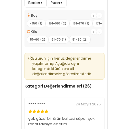
Beden
Puan
▼
▼
🧍
Boy
‹
›
<150 (1)
151-160 (2)
161-170 (1)
171-180 (1)
⚖️
Kilo
‹
›
51-60 (2)
61-70 (1)
81-90 (2)
Bu ürün için henüz değerlendirme
yapılmamış. Aşağıda aynı
kategorideki ürünlere ait
değerlendirmeler gösterilmektedir.
Kategori Değerlendirmeleri (26)
**** ****
24 Mayıs 2025
çok güzel bir ürün kalitesi süper çok
rahat tavsiye ederim