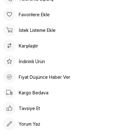
evde, günlük yaşamın her alanında kullanılabilir.
Poli taban materyali sayesinde uzun süreli kullanımlarda bile
Favorilere Ekle
konforlu bir deneyim sunar. Günlük kullanım için ideal olan bu
terlik, rahatlığı ve şıklığı bir arada arayanlar için tasarlanmıştır.
İstek Listeme Ekle
Ortopedik taban desteği ile ayak sağlığınızı düşünerek
tasarlanmıştır. Gün boyu rahat adımlar atmanızı sağlar. Suni deri
Karşılaştır
ürün detayları ile hem dayanıklılık hem de estetik bir görünüm
sunar. İç tabanında kullanılan suni deri malzeme ayağınızın
nefes almasına olanak tanırken yumuşak bir dokunuş sağlar.
İndirimli Ürün
Kalın topuklu tasarım, dengeli ve rahat bir yürüyüş deneyimi
vaat eder.
Fiyat Düşünce Haber Ver
Kargo Bedava
Tavsiye Et
Yorum Yaz