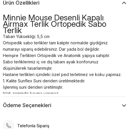
Ürün Özellikleri
Minnie Mouse Desenli Kapalı
Airmax Terlik Ortopedik Sabo
Terlik
Taban Yüksekliği: 5,5 cm
Ortopedik sabo terlikler tam kalıptır normalde giydiğiniz
numarayı sipariş edebilirsiniz. Dar yada bol değildir.
Hemşire Terlikleri Ortopedik ve Anatomik yapıya sahiptir.
Sabo terliklerimiz iç ve dış tabanı ayak konforunuz
düşünülerek tasarlanmıştır.
Hastane terlikleri içindeki özel ped terletmez ve koku yapmaz.
1. Kalite Sunflex Suni deriden üretilmektedir.
İşlenmiş suni deriden üretilmiştir.
Islak zeminde kayma yapmaz.
Bütün doktor sabo terlik modellerimiz kaliteli ve dayanıklı
Ödeme Seçenekleri
malzemelerden el işçiliği ile özel üretilmiştir.
Tam anatomik sabo terlik temizliği nemli bir bez yardımı ile
sadece ılık su kullanılarak yapılmalıdır.
Airmax sabo terlikler; hastanelerde, restoranlarda, otellerde,
Telefonla Sipariş