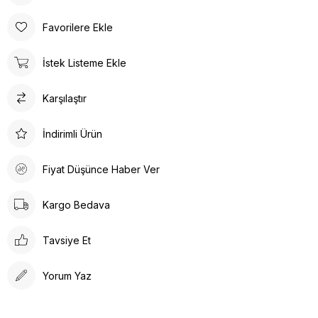
evde, günlük yaşamın her alanında kullanılabilir.
Poli taban materyali sayesinde uzun süreli kullanımlarda bile
Favorilere Ekle
konforlu bir deneyim sunar. Günlük kullanım için ideal olan bu
terlik, rahatlığı ve şıklığı bir arada arayanlar için tasarlanmıştır.
İstek Listeme Ekle
Ortopedik taban desteği ile ayak sağlığınızı düşünerek
tasarlanmıştır. Gün boyu rahat adımlar atmanızı sağlar. Suni deri
Karşılaştır
ürün detayları ile hem dayanıklılık hem de estetik bir görünüm
sunar. İç tabanında kullanılan suni deri malzeme ayağınızın
nefes almasına olanak tanırken yumuşak bir dokunuş sağlar.
İndirimli Ürün
Kalın topuklu tasarım, dengeli ve rahat bir yürüyüş deneyimi
vaat eder.
Fiyat Düşünce Haber Ver
Kargo Bedava
Tavsiye Et
Yorum Yaz