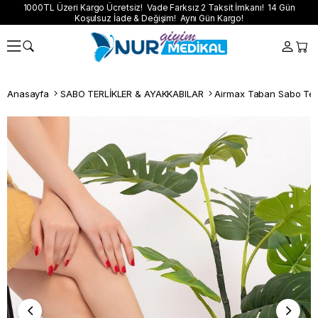
1000TL Üzeri Kargo Ücretsiz! Vade Farksız 2 Taksit İmkanı! 14 Gün
Koşulsuz İade & Değişim! Aynı Gün Kargo!
Anasayfa
SABO TERLİKLER & AYAKKABILAR
Airmax Taban Sabo Terl