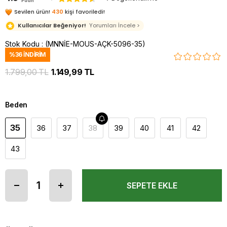
Puan
Sevilen ürün!
430
kişi favoriledi!
Kullanıcılar Beğeniyor!
Yorumları İncele >
Stok Kodu
(MNNİE-MOUS-AÇK-5096-35)
%
36
İNDIRIM
1.799,00 TL
1.149,99 TL
Beden
35
36
37
38
39
40
41
42
43