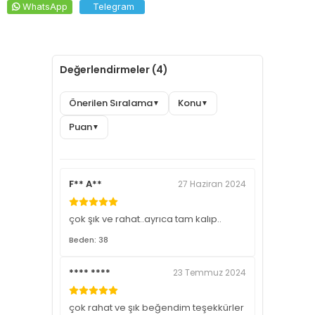
WhatsApp
Telegram
Değerlendirmeler (4)
Önerilen Sıralama
Konu
▼
▼
Puan
▼
F** A**
27 Haziran 2024
çok şık ve rahat..ayrıca tam kalıp..
Beden: 38
**** ****
23 Temmuz 2024
çok rahat ve şık beğendim teşekkürler