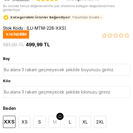
Ortalaması
Bu üründe henüz değerlendirme yok, ortalama kategori değerlendirmesi
gösteriliyor.
Kategorideki Ürünler Beğeniliyor!
Yorumları İncele >
Stok Kodu
(LU-MTM-228-XXS)
%
14
İNDIRIM
581,00 TL
499,99 TL
Boy
Kilo
Beden
XXS
XS
S
M
L
XL
2XL