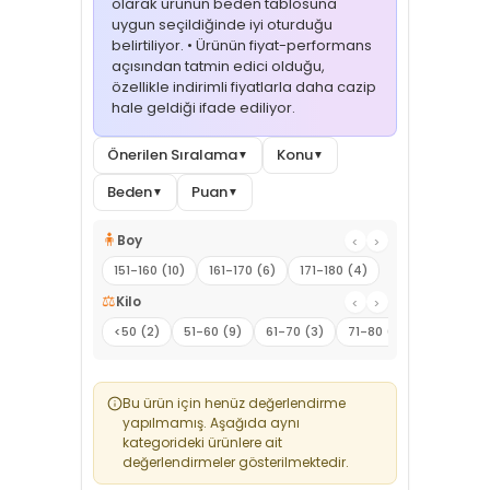
olarak ürünün beden tablosuna
uygun seçildiğinde iyi oturduğu
belirtiliyor. • Ürünün fiyat-performans
açısından tatmin edici olduğu,
özellikle indirimli fiyatlarla daha cazip
hale geldiği ifade ediliyor.
Önerilen Sıralama
Konu
▼
▼
Beden
Puan
▼
▼
🧍
Boy
‹
›
151-160 (10)
161-170 (6)
171-180 (4)
⚖️
Kilo
‹
›
<50 (2)
51-60 (9)
61-70 (3)
71-80 (2)
81-90 (1)
Bu ürün için henüz değerlendirme
yapılmamış. Aşağıda aynı
kategorideki ürünlere ait
değerlendirmeler gösterilmektedir.