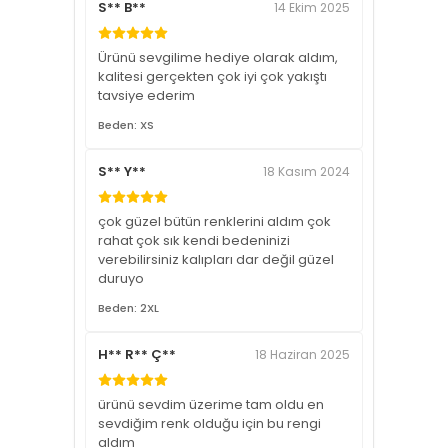
S** B**
14 Ekim 2025
Ürünü sevgilime hediye olarak aldım,
kalitesi gerçekten çok iyi çok yakıştı
tavsiye ederim
Beden: XS
S** Y**
18 Kasım 2024
çok güzel bütün renklerini aldım çok
rahat çok sık kendi bedeninizi
verebilirsiniz kalıpları dar değil güzel
duruyo
Beden: 2XL
H** R** Ç**
18 Haziran 2025
ürünü sevdim üzerime tam oldu en
sevdiğim renk olduğu için bu rengi
aldım