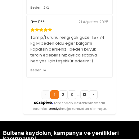
Beden: 2XL
B** E**
21 Ağustos 2025
Tam p/f ürünü rengi çok güzel 1.57 74
kg M beden oldu eğer kalçamı
kapatsın derseniz 1 beden büyük
tercih edebilirsiniz ayrıca satıcıya
hediyesi için teşekkür ederim :)
Beden: M
‹
1
2
3
...
13
›
tarafından desteklenmektedir.
Yorumlar
mağazamızdan alınmıştır.
Bültene kaydolun, kampanya ve yenilikleri
kaçırmayın!