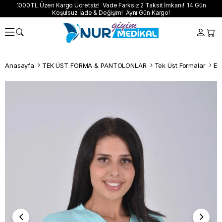
1000TL Üzeri Kargo Ücretsiz! Vade Farksız 2 Taksit İmkanı! 14 Gün
Koşulsuz İade & Değişim! Aynı Gün Kargo!
Anasayfa
TEK ÜST FORMA & PANTOLONLAR
Tek Üst Formalar
Esn