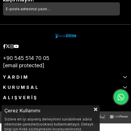
+90 545 514 70 05
[email protected]
YARDIM
KURUMSAL
ALIŞVERİŞ
Çerez Kullanımı
Sizlere en iyi alışveriş deneyimini sunabilmek adına
sitemizde çerezler(cookies) kullanmaktayız. Detaylı
bilgi için Kvkk sözleşmesini inceleyebilirsiniz.