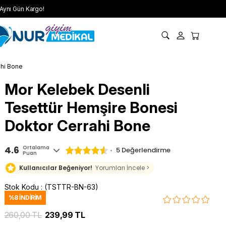
Aynı Gün Kargo!
ahi Bone
Mor Kelebek Desenli
Tesettür Hemşire Bonesi
Doktor Cerrahi Bone
4.6
Ortalama
5 Değerlendirme
Puan
Kullanıcılar Beğeniyor!
Yorumları İncele >
Stok Kodu
(TSTTR-BN-63)
%
8
İNDIRIM
260,00 TL
239,99 TL