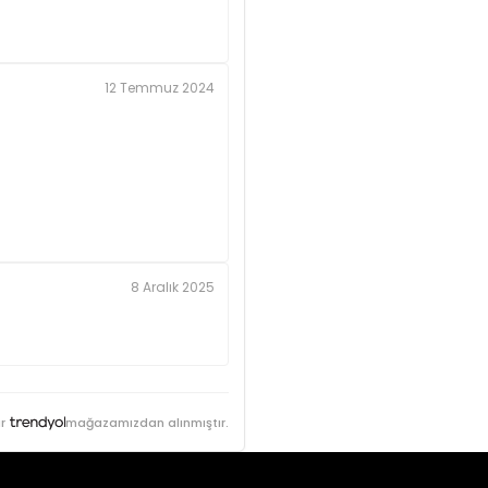
12 Temmuz 2024
8 Aralık 2025
r
mağazamızdan alınmıştır.