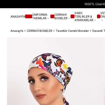
1000TL Üzeri K
SABO
VİZ
ÜNİFORMA
CERRAHİ
ANASAYFA
TERLİKLER &
ÖN
TAKIMLAR
BONELER
AYAKKABILAR
Anasayfa
CERRAHİ BONELER
Tesettür Cerrahi Boneler
Desenli 