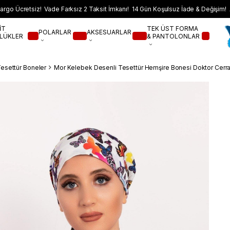
argo Ücretsiz! Vade Farksız 2 Taksit İmkanı! 14 Gün Koşulsuz İade & Değişim! 
İT
TEK ÜST FORMA
POLARLAR
AKSESUARLAR
LÜKLER
& PANTOLONLAR
Tesettür Boneler
Mor Kelebek Desenli Tesettür Hemşire Bonesi Doktor Cerr