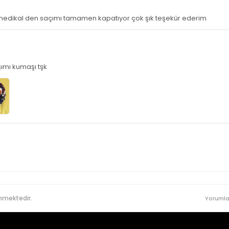
edikal den saçımı tamamen kapatıyor çok şık teşekür ederim
şımı kumaşı tşk
nmektedir.
Yorumla