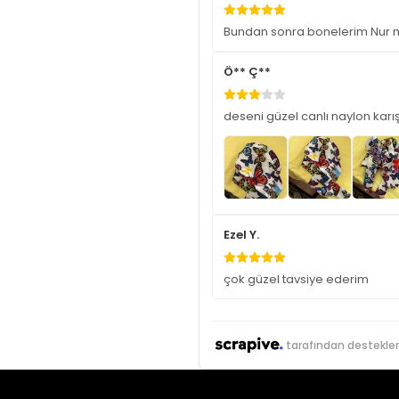
Bundan sonra bonelerim Nur m
Ö** Ç**
deseni güzel canlı naylon karı
Ezel Y.
çok güzel tavsiye ederim
tarafından destekle