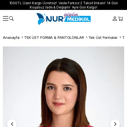
1000TL Üzeri Kargo Ücretsiz! Vade Farksız 2 Taksit İmkanı! 14 Gün
Koşulsuz İade & Değişim! Aynı Gün Kargo!
Anasayfa
TEK ÜST FORMA & PANTOLONLAR
Tek Üst Formalar
Te