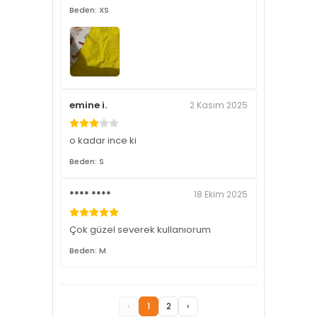
Beden: XS
emine i.
2 Kasım 2025
o kadar ince ki
Beden: S
**** ****
18 Ekim 2025
Çok güzel severek kullanıorum
Beden: M
‹
1
2
›