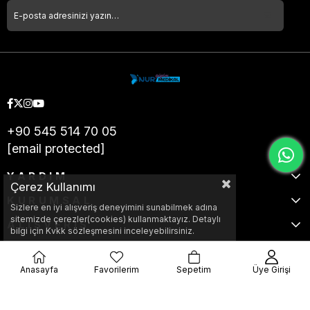
+90 545 514 70 05
[email protected]
YARDIM
Çerez Kullanımı
KURUMSAL
Sizlere en iyi alışveriş deneyimini sunabilmek adına
sitemizde çerezler(cookies) kullanmaktayız. Detaylı
ALIŞVERİŞ
bilgi için Kvkk sözleşmesini inceleyebilirsiniz.
Anasayfa
Favorilerim
Sepetim
Üye Girişi