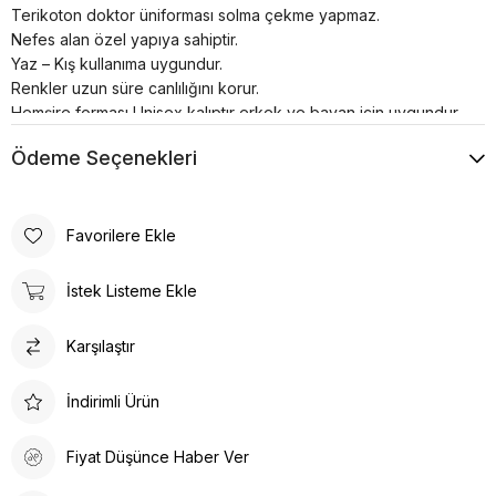
Terikoton doktor üniforması solma çekme yapmaz.
Nefes alan özel yapıya sahiptir.
Yaz – Kış kullanıma uygundur.
Renkler uzun süre canlılığını korur.
Hemşire forması Unisex kalıptır erkek ve bayan için uygundur.
30°’de kısa programda yıkanması önerilir.
Ödeme Seçenekleri
Terikoton cerrahi nöbet forması V yakadır.
Favorilere Ekle
İstek Listeme Ekle
Karşılaştır
İndirimli Ürün
Fiyat Düşünce Haber Ver