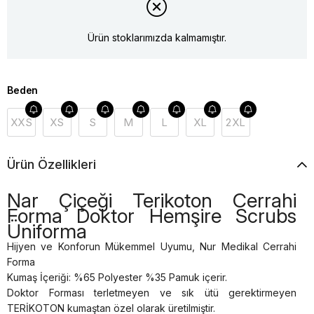
Ürün stoklarımızda kalmamıştır.
Beden
XXS
XS
S
M
L
XL
2XL
Ürün Özellikleri
Nar Çiçeği Terikoton Cerrahi
Forma Doktor Hemşire Scrubs
Üniforma
Hijyen ve Konforun Mükemmel Uyumu, Nur Medikal Cerrahi
Forma
Kumaş İçeriği: %65 Polyester %35 Pamuk içerir.
Doktor Forması terletmeyen ve sık ütü gerektirmeyen
TERİKOTON kumaştan özel olarak üretilmiştir.