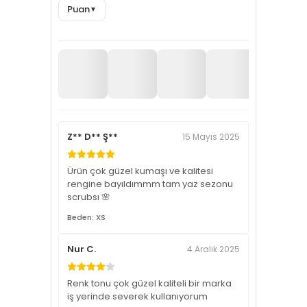
Puan
▼
Z** D** Ş**
15 Mayıs 2025
Ürün çok güzel kumaşı ve kalitesi
rengine bayıldımmm tam yaz sezonu
scrubsı 🌸
Beden: XS
Nur C.
4 Aralık 2025
Renk tonu çok güzel kaliteli bir marka
iş yerinde severek kullanıyorum