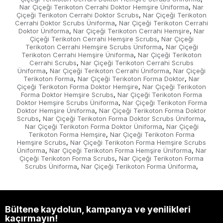
Nar Çiçeği Terikoton Cerrahi Doktor Hemşire Üniforma
Nar
,
Çiçeği Terikoton Cerrahi Doktor Scrubs
Nar Çiçeği Terikoton
,
Cerrahi Doktor Scrubs Üniforma
Nar Çiçeği Terikoton Cerrahi
,
Doktor Üniforma
Nar Çiçeği Terikoton Cerrahi Hemşire
Nar
,
,
Çiçeği Terikoton Cerrahi Hemşire Scrubs
Nar Çiçeği
,
Terikoton Cerrahi Hemşire Scrubs Üniforma
Nar Çiçeği
,
Terikoton Cerrahi Hemşire Üniforma
Nar Çiçeği Terikoton
,
Cerrahi Scrubs
Nar Çiçeği Terikoton Cerrahi Scrubs
,
Üniforma
Nar Çiçeği Terikoton Cerrahi Üniforma
Nar Çiçeği
,
,
Terikoton Forma
Nar Çiçeği Terikoton Forma Doktor
Nar
,
,
Çiçeği Terikoton Forma Doktor Hemşire
Nar Çiçeği Terikoton
,
Forma Doktor Hemşire Scrubs
Nar Çiçeği Terikoton Forma
,
Doktor Hemşire Scrubs Üniforma
Nar Çiçeği Terikoton Forma
,
Doktor Hemşire Üniforma
Nar Çiçeği Terikoton Forma Doktor
,
Scrubs
Nar Çiçeği Terikoton Forma Doktor Scrubs Üniforma
,
,
Nar Çiçeği Terikoton Forma Doktor Üniforma
Nar Çiçeği
,
Terikoton Forma Hemşire
Nar Çiçeği Terikoton Forma
,
Hemşire Scrubs
Nar Çiçeği Terikoton Forma Hemşire Scrubs
,
Üniforma
Nar Çiçeği Terikoton Forma Hemşire Üniforma
Nar
,
,
Çiçeği Terikoton Forma Scrubs
Nar Çiçeği Terikoton Forma
,
Scrubs Üniforma
Nar Çiçeği Terikoton Forma Üniforma
,
,
Bültene kaydolun, kampanya ve yenilikleri
kaçırmayın!