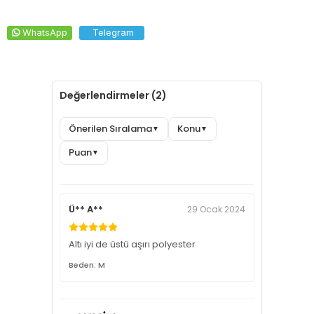
WhatsApp
Telegram
Değerlendirmeler (2)
Önerilen Sıralama
Konu
▼
▼
Puan
▼
Ü** A**
29 Ocak 2024
Altı iyi de üstü aşırı polyester
Beden: M