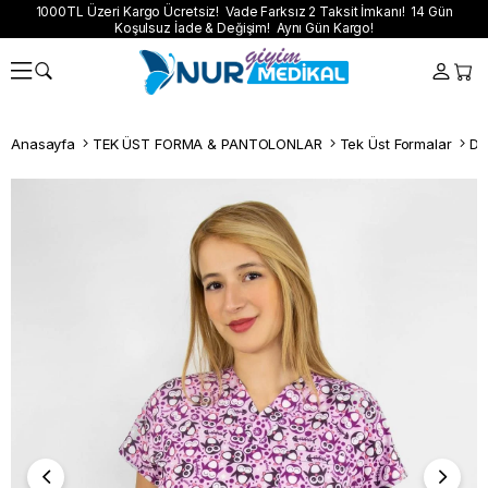
1000TL Üzeri Kargo Ücretsiz! Vade Farksız 2 Taksit İmkanı! 14 Gün
Koşulsuz İade & Değişim! Aynı Gün Kargo!
Anasayfa
TEK ÜST FORMA & PANTOLONLAR
Tek Üst Formalar
Dij