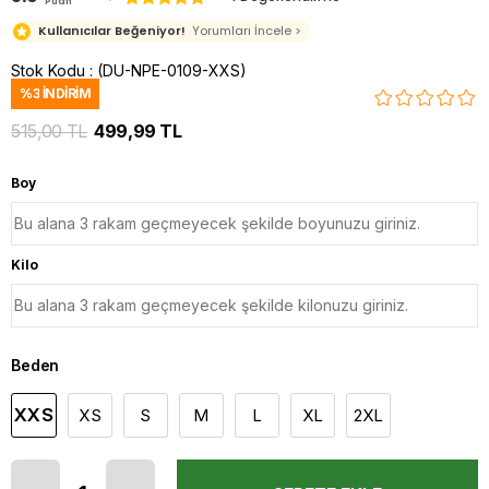
Puan
Kullanıcılar Beğeniyor!
Yorumları İncele >
Stok Kodu
(DU-NPE-0109-XXS)
%
3
İNDIRIM
515,00 TL
499,99 TL
Boy
Kilo
Beden
XXS
XS
S
M
L
XL
2XL