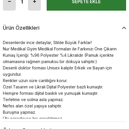
Ürün Özellikleri
Desenlerde ince detaylar, Stilde Büyük Farklar!
Nur Medikal Giyim Medikal Formaları ile Farkınızı Öne Çıkarın
Kumaş İçeriği: %96 Polyester %4 Likralıdır (Pamuk içerikte
olmamasına rağmen pamuksu bir dokuya sahiptir.)
Desenli doktor forması Unisex kalıptır Erkek ve Bayan için
uygundur.
Renkler uzun süre canlılığını korur.
Özel Tasarım ve Likralı Dijital Polyester bazlı kumaştır.
Hemşire forması dijital baskılı ve yumuşak kumaştır.
Terletme ve solma asla yapmaz.
Nefes alan özel yapıya sahiptir.
Buruşma yapmaz.
Ütü neredeyse hiç gerektirmez.
30°’de kısa programda yıkanması önerilir.