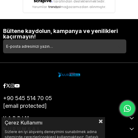
tarafından desteklenmektedir.
Yorumlar
mağazamızdan alınmıştır.
Bültene kaydolun, kampanya ve yenilikleri
kaçırmayın!
+90 545 514 70 05
[email protected]
YARDIM
Çerez Kullanımı
KURUMSAL
Sizlere en iyi alışveriş deneyimini sunabilmek adına
sitemizde çerezler(cookies) kullanmaktayız. Detaylı