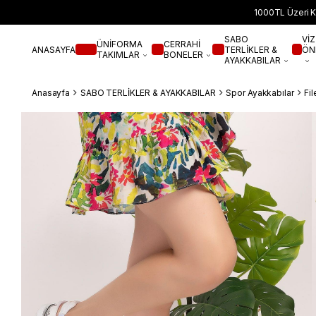
1000TL Üzeri K
SABO
VİZ
ÜNİFORMA
CERRAHİ
ANASAYFA
TERLİKLER &
ÖN
TAKIMLAR
BONELER
AYAKKABILAR
Anasayfa
SABO TERLİKLER & AYAKKABILAR
Spor Ayakkabılar
Fil