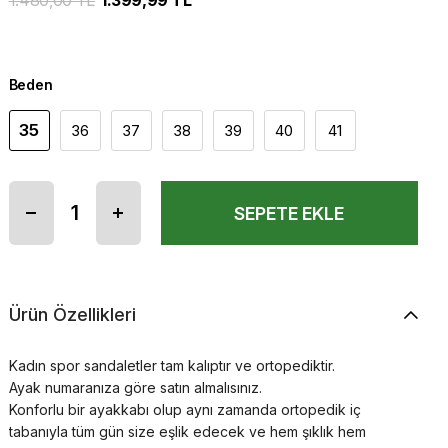
1.480,00 TL
1.399,99 TL
Beden
35
36
37
38
39
40
41
Ürün Özellikleri
Kadın spor sandaletler tam kalıptır ve ortopediktir.
Ayak numaranıza göre satın almalısınız.
Konforlu bir ayakkabı olup aynı zamanda ortopedik iç
tabanıyla tüm gün size eşlik edecek ve hem şıklık hem