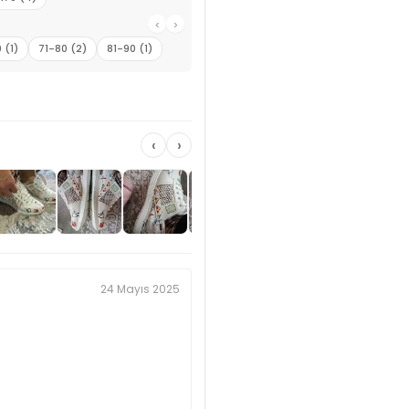
‹
›
 (1)
71-80 (2)
81-90 (1)
‹
›
24 Mayıs 2025