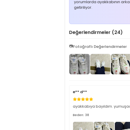
yorumlarda ayakkabının arkası
getiriliyor.
Değerlendirmeler (24)
📷
Fotoğraflı Değerlendirmeler
e** d**
ayakkabıya bayıldım. yumuşacı
Beden: 38