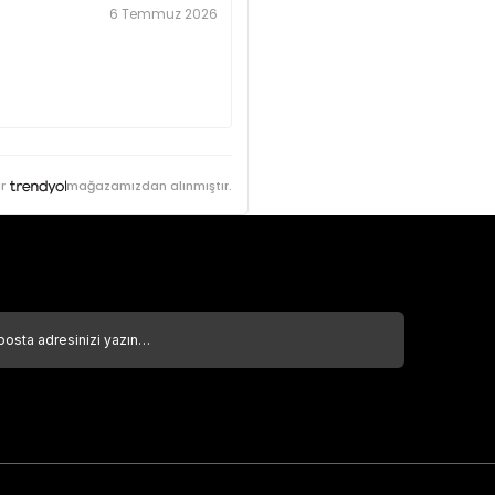
6 Temmuz 2026
r
mağazamızdan alınmıştır.