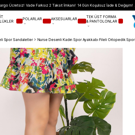
argo Ücretsiz! Vade Farksız 2 Taksit İmkanı! 14 Gün Koşulsuz İade & Değişim! 
İT
TEK ÜST FORMA
POLARLAR
AKSESUARLAR
LÜKLER
& PANTOLONLAR
eli Spor Sandaletler
Nurse Desenli Kadın Spor Ayakkabı Fileli Ortopedik Spor