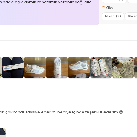
ndaki açık kısmın rahatsızlık verebileceği dile
⚖️
Kilo
51-60 (2)
61-70
k çok rahat. tavsiye ederim. hediye içinde teşekkür ederim 😃