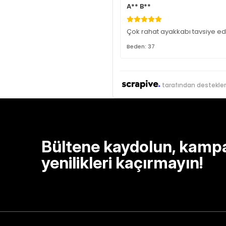
A** B**
Çok rahat ayakkabı tavsiye ed
Beden: 37
tarafından destekle
Bültene kaydolun, kamp
yenilikleri kaçırmayın!