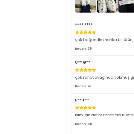
**** ****
çok beğendim harika bir ürün,
Beden: 39
Ü** G**
çok rahat ayağında yokmuş gib
Beden: 41
E** T**
işim için aldım rahat cici numara
Beden: 40