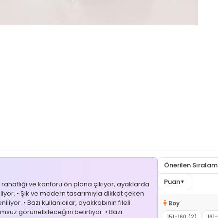
Önerilen Sırala
Puan
▼
rahatlığı ve konforu ön plana çıkıyor, ayaklarda
tiliyor. • Şık ve modern tasarımıyla dikkat çeken
iyor. • Bazı kullanıcılar, ayakkabının fileli
🧍
Boy
umsuz görünebileceğini belirtiyor. • Bazı
151-160 (2)
161