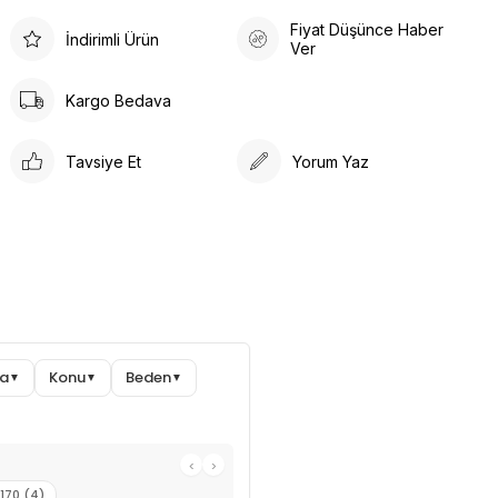
Fiyat Düşünce Haber
İndirimli Ürün
Ver
Kargo Bedava
Tavsiye Et
Yorum Yaz
ma
Konu
Beden
▼
▼
▼
‹
›
-170 (4)