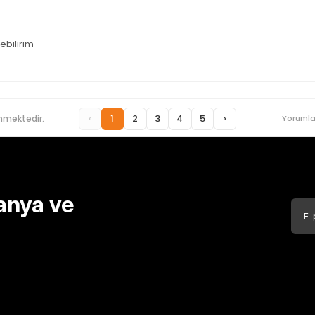
ebilirim
‹
1
2
3
4
5
›
nmektedir.
Yorumla
anya ve