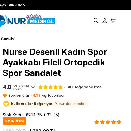
Aynı Gün Kargo!
 Sandalet
Nurse Desenli Kadın Spor
Ayakkabı Fileli Ortopedik
Spor Sandalet
4.8
Ortalama
48 Değerlendirme
Puan
Sevilen ürün!
4,3B
kişi favoriledi!
Kullanıcılar Beğeniyor!
Yorumları İncele >
Stok Kodu
(SPR-BN-033-35)
%
5
İNDIRIM