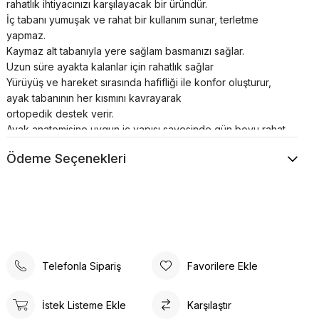
rahatlık ihtiyacınızı karşılayacak bir üründür.
İç tabanı yumuşak ve rahat bir kullanım sunar, terletme
yapmaz.
Kaymaz alt tabanıyla yere sağlam basmanızı sağlar.
Uzun süre ayakta kalanlar için rahatlık sağlar
Yürüyüş ve hareket sırasında hafifliği ile konfor oluşturur,
ayak tabanının her kısmını kavrayarak
ortopedik destek verir.
Ayak anatomisine uygun iç yapısı sayesinde gün boyu rahat
kullanım sağlar.
Ödeme Seçenekleri
Spor ayakkabılar asla makinede yıkanmamalı veya
kurutulmamalıdır; bu, yapılarının bütünlüğünü bozar.
Telefonla Sipariş
Favorilere Ekle
İstek Listeme Ekle
Karşılaştır