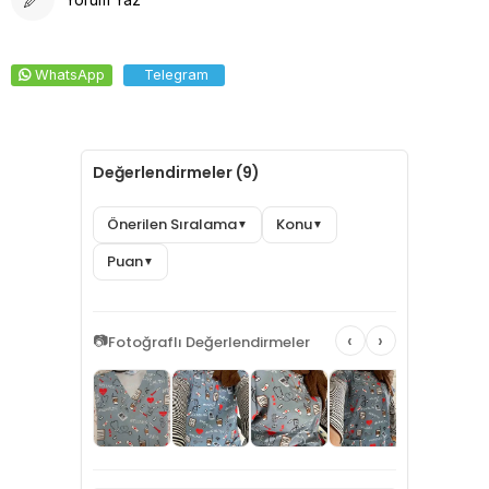
WhatsApp
Telegram
Değerlendirmeler (9)
Önerilen Sıralama
Konu
▼
▼
Puan
▼
‹
›
📷
Fotoğraflı Değerlendirmeler