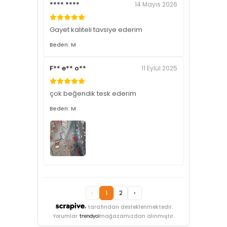
**** ****
14 Mayıs 2026
Gayet kaliteli tavsiye ederim
Beden: M
F** e** o**
11 Eylül 2025
çok beğendik tesk ederim
Beden: M
‹
1
2
›
tarafından desteklenmektedir.
Yorumlar
mağazamızdan alınmıştır.