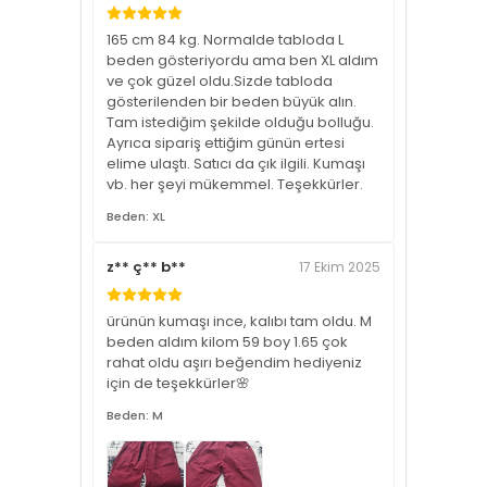
165 cm 84 kg. Normalde tabloda L
beden gösteriyordu ama ben XL aldım
ve çok güzel oldu.Sizde tabloda
gösterilenden bir beden büyük alın.
Tam istediğim şekilde olduğu bolluğu.
Ayrıca sipariş ettiğim günün ertesi
elime ulaştı. Satıcı da çık ilgili. Kumaşı
vb. her şeyi mükemmel. Teşekkürler.
Beden: XL
z** ç** b**
17 Ekim 2025
ürünün kumaşı ince, kalıbı tam oldu. M
beden aldım kilom 59 boy 1.65 çok
rahat oldu aşırı beğendim hediyeniz
için de teşekkürler🌸
Beden: M