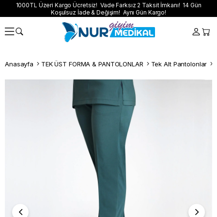
1000TL Üzeri Kargo Ücretsiz! Vade Farksız 2 Taksit İmkanı! 14 Gün
Koşulsuz İade & Değişim! Aynı Gün Kargo!
Anasayfa
TEK ÜST FORMA & PANTOLONLAR
Tek Alt Pantolonlar