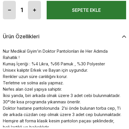
Ürün Özellikleri
Nur Medikal Giyim'in Doktor Pantolonları ile Her Adımda
Rahatlık !
Kumaş İçeriği : %4 Likra, %66 Pamuk , %30 Polyester
Unisex kalıptır Erkek ve Bayan için uygundur.
Renkler uzun süre canlılığını korur.
Terletme ve solma asla yapmaz.
Nefes alan özel yapıya sahiptir.
İkisi yanda, biri arkada olnak üzere 3 adet cebi bulunmaktadır.
30°’de kısa programda yıkanması önerilir.
Doktor hastane pantolonunda 2’si önde bulunan torba cep, 1’i
de arkada cüzdan cep olmak üzere 3 adet cep bulunmaktadır.
Hemşire alt forma klasik kesim pantolon paçası şeklindedir,
beli lastikli ve bağcıklıdır.