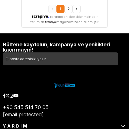
‹
1
2
›
tarafından desteklenmektedir.
Yorumlar
mağazamızdan alınmıştır.
Bültene kaydolun, kampanya ve yenilikleri
kaçırmayın!
+90 545 514 70 05
[email protected]
YARDIM