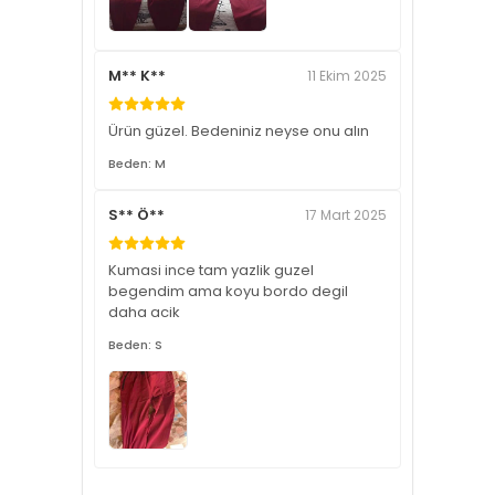
M** K**
11 Ekim 2025
Ürün güzel. Bedeniniz neyse onu alın
Beden: M
S** Ö**
17 Mart 2025
Kumasi ince tam yazlik guzel
begendim ama koyu bordo degil
daha acik
Beden: S