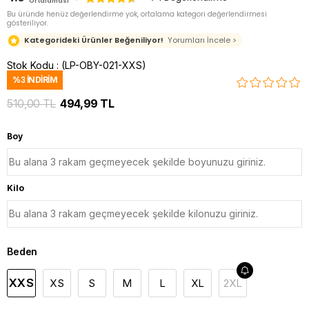
Ortalaması
Bu üründe henüz değerlendirme yok, ortalama kategori değerlendirmesi
gösteriliyor.
Kategorideki Ürünler Beğeniliyor!
Yorumları İncele >
Stok Kodu
(LP-OBY-021-XXS)
%
3
İNDIRIM
510,00 TL
494,99 TL
Boy
Kilo
Beden
XXS
XS
S
M
L
XL
2XL