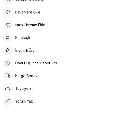
Poli taban materyali sayesinde uzun süreli kullanımlarda bile
konforlu bir deneyim sunar. Günlük kullanım için ideal olan bu
Favorilere Ekle
terlik, rahatlığı ve şıklığı bir arada arayanlar için tasarlanmıştır.
Ortopedik taban desteği ile ayak sağlığınızı düşünerek
İstek Listeme Ekle
tasarlanmıştır. Gün boyu rahat adımlar atmanızı sağlar. Suni deri
ürün detayları ile hem dayanıklılık hem de estetik bir görünüm
Karşılaştır
sunar. İç tabanında kullanılan suni deri malzeme ayağınızın
nefes almasına olanak tanırken yumuşak bir dokunuş sağlar.
Kalın topuklu tasarım, dengeli ve rahat bir yürüyüş deneyimi
İndirimli Ürün
vaat eder.
Fiyat Düşünce Haber Ver
Kargo Bedava
Tavsiye Et
Yorum Yaz