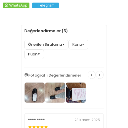
WhatsApp
Telegram
Değerlendirmeler (3)
Önerilen Sıralama
Konu
▼
▼
Puan
▼
‹
›
📷
Fotoğraflı Değerlendirmeler
**** ****
23 Kasım 2025