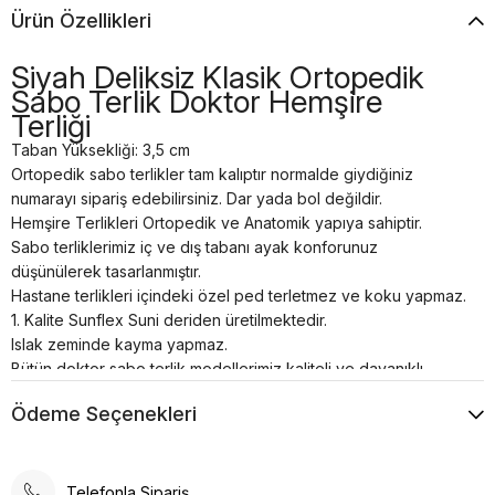
Ürün Özellikleri
Siyah Deliksiz Klasik Ortopedik
Sabo Terlik Doktor Hemşire
Terliği
Taban Yüksekliği: 3,5 cm
Ortopedik sabo terlikler tam kalıptır normalde giydiğiniz
numarayı sipariş edebilirsiniz. Dar yada bol değildir.
Hemşire Terlikleri Ortopedik ve Anatomik yapıya sahiptir.
Sabo terliklerimiz iç ve dış tabanı ayak konforunuz
düşünülerek tasarlanmıştır.
Hastane terlikleri içindeki özel ped terletmez ve koku yapmaz.
1. Kalite Sunflex Suni deriden üretilmektedir.
Islak zeminde kayma yapmaz.
Bütün doktor sabo terlik modellerimiz kaliteli ve dayanıklı
malzemelerden el işçiliği ile özel üretilmiştir.
Ödeme Seçenekleri
Tam anatomik sabo terlik temizliği nemli bir bez yardımı ile
sadece ılık su kullanılarak yapılmalıdır.
Airmax sabo terlikler; hastanelerde, restoranlarda, otellerde,
evde, günlük yaşamın her alanında kullanılabilir.
Telefonla Sipariş