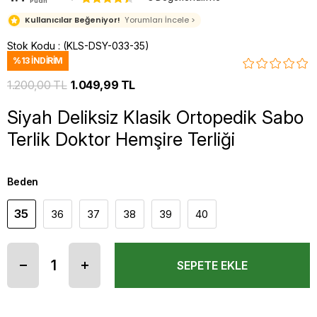
Puan
Kullanıcılar Beğeniyor!
Yorumları İncele >
Stok Kodu
(KLS-DSY-033-35)
%
13
İNDIRIM
1.200,00 TL
1.049,99 TL
Siyah Deliksiz Klasik Ortopedik Sabo
Terlik Doktor Hemşire Terliği
Beden
35
36
37
38
39
40