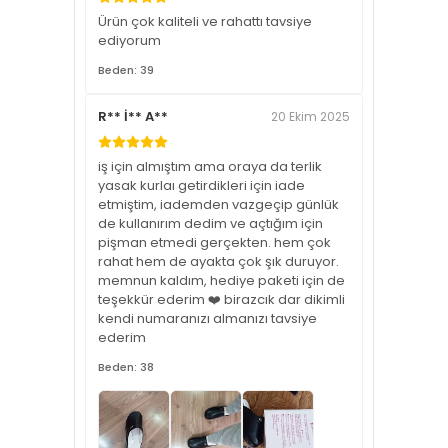
Ürün çok kaliteli ve rahattı tavsiye
ediyorum
Beden: 39
R** İ** A**
20 Ekim 2025
iş için almıştım ama oraya da terlik
yasak kurlaı getirdikleri için iade
etmiştim, iademden vazgeçip günlük
de kullanırım dedim ve açtığım için
pişman etmedi gerçekten. hem çok
rahat hem de ayakta çok şık duruyor.
memnun kaldım, hediye paketi için de
teşekkür ederim ❤️ birazcık dar dikimli
kendi numaranızı almanızı tavsiye
ederim
Beden: 38