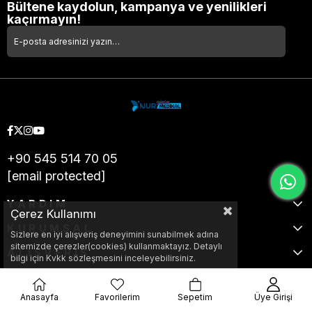
Bültene kaydolun, kampanya ve yenilikleri
kaçırmayın!
+90 545 514 70 05
[email protected]
YARDIM
Çerez Kullanımı
KURUMSAL
Sizlere en iyi alışveriş deneyimini sunabilmek adına
sitemizde çerezler(cookies) kullanmaktayız. Detaylı
ALIŞVERİŞ
bilgi için Kvkk sözleşmesini inceleyebilirsiniz.
Anasayfa
Favorilerim
Sepetim
Üye Girişi