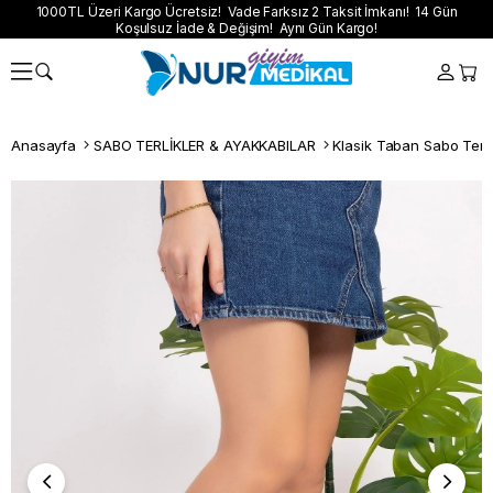
1000TL Üzeri Kargo Ücretsiz! Vade Farksız 2 Taksit İmkanı! 14 Gün
Koşulsuz İade & Değişim! Aynı Gün Kargo!
Anasayfa
SABO TERLİKLER & AYAKKABILAR
Klasik Taban Sabo Terli