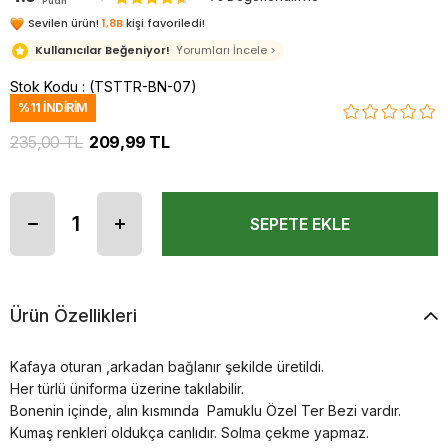
Puan
Sevilen ürün!
1,8B
kişi favoriledi!
Kullanıcılar Beğeniyor!
Yorumları İncele >
Stok Kodu
(TSTTR-BN-07)
%
11
İNDIRIM
235,00 TL
209,99 TL
Ürün Özellikleri
Kafaya oturan ,arkadan bağlanır şekilde üretildi.
Her türlü üniforma üzerine takılabilir.
Bonenin içinde, alın kısmında Pamuklu Özel Ter Bezi vardır.
Kumaş renkleri oldukça canlıdır. Solma çekme yapmaz.