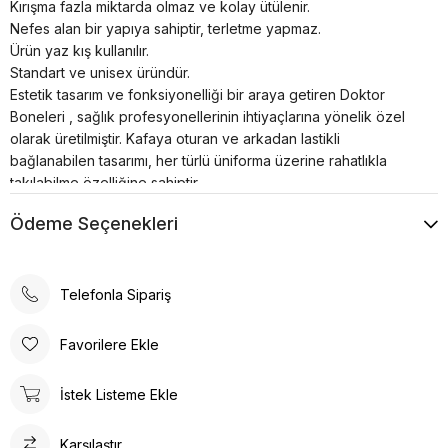
Kırışma fazla miktarda olmaz ve kolay ütülenir.
Nefes alan bir yapıya sahiptir, terletme yapmaz.
Ürün yaz kış kullanılır.
Standart ve unisex üründür.
Estetik tasarım ve fonksiyonelliği bir araya getiren Doktor
Boneleri , sağlık profesyonellerinin ihtiyaçlarına yönelik özel
olarak üretilmiştir. Kafaya oturan ve arkadan lastikli
bağlanabilen tasarımı, her türlü üniforma üzerine rahatlıkla
takılabilme özelliğine sahiptir.
Bonenin iç kısmında yer alan pamuklu özel ter bezi, kullanıcıya
Ödeme Seçenekleri
konforlu bir deneyim sunar. Kumaş renkleri canlı ve
dayanıklıdır; solma çekme yapmaz. Ayrıca, kırışma sorunu
minimum seviyededir ve kolayca ütülenebilir. Nefes alan
yapısı, terletme yapmaz ve yaz-kış kullanım için idealdir.
Telefonla Sipariş
Doktor Bone ile şıklık, konfor ve fonksiyonelliği bir arada
bulacaksınız. Sağlığınız için en iyisi!
Favorilere Ekle
Tesettür boneler cerrahi bonelere oranla daha büyüktür.
Tesettür hemşire bonesi olarak adlandırılsada Unisex bir
İstek Listeme Ekle
üründür.
Karşılaştır