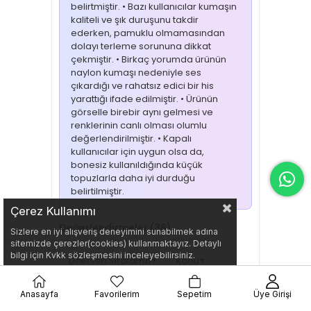
belirtmiştir. • Bazı kullanıcılar kumaşın
kaliteli ve şık duruşunu takdir
ederken, pamuklu olmamasından
dolayı terleme sorununa dikkat
çekmiştir. • Birkaç yorumda ürünün
naylon kumaşı nedeniyle ses
çıkardığı ve rahatsız edici bir his
yarattığı ifade edilmiştir. • Ürünün
görselle birebir aynı gelmesi ve
renklerinin canlı olması olumlu
değerlendirilmiştir. • Kapalı
kullanıcılar için uygun olsa da,
bonesiz kullanıldığında küçük
topuzlarla daha iyi durduğu
belirtilmiştir.
Çerez Kullanımı
Değerlendirmeler (38)
Sizlere en iyi alışveriş deneyimini sunabilmek adına
sitemizde çerezler(cookies) kullanmaktayız. Detaylı
bilgi için Kvkk sözleşmesini inceleyebilirsiniz.
Önerilen Sıralama
Konu
▼
▼
Puan
▼
Anasayfa
Favorilerim
Sepetim
Üye Girişi