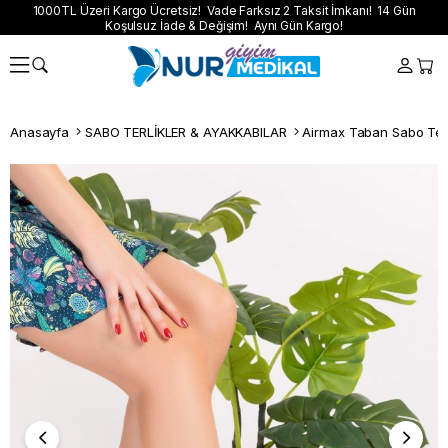
1000TL Üzeri Kargo Ücretsiz! Vade Farksız 2 Taksit İmkanı! 14 Gün
Koşulsuz İade & Değişim! Aynı Gün Kargo!
Anasayfa
SABO TERLİKLER & AYAKKABILAR
Airmax Taban Sabo Terl