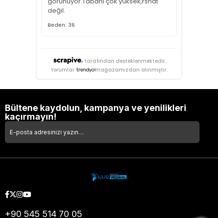
görünüyor.Tabanı çok yüksek,rshat
değil.
Beden: 36
tarafından desteklenmektedir.
Yorumlar
mağazamızdan alınmıştır.
Bültene kaydolun, kampanya ve yenilikleri
kaçırmayın!
+90 545 514 70 05