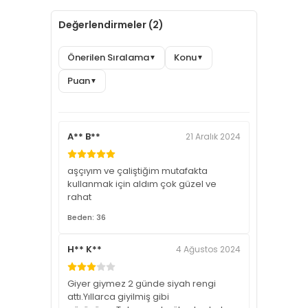
Değerlendirmeler (2)
Önerilen Sıralama
Konu
▼
▼
Puan
▼
A** B**
21 Aralık 2024
aşçıyım ve çaliştiğim mutafakta
kullanmak için aldım çok güzel ve
rahat
Beden: 36
H** K**
4 Ağustos 2024
Giyer giymez 2 günde siyah rengi
attı.Yıllarca giyilmiş gibi