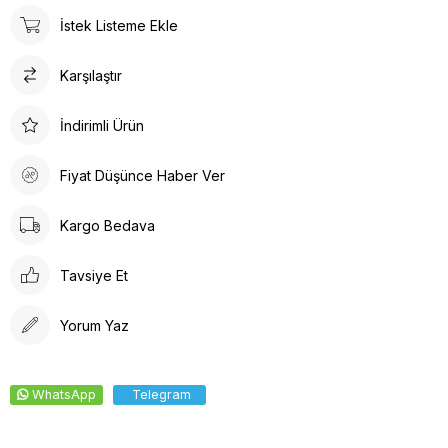
ürün detayları ile hem dayanıklılık hem de estetik bir görünüm
İstek Listeme Ekle
sunar. İç tabanında kullanılan suni deri malzeme ayağınızın
nefes almasına olanak tanırken yumuşak bir dokunuş sağlar.
Karşılaştır
Kalın topuklu tasarım, dengeli ve rahat bir yürüyüş deneyimi
vaat eder.
İndirimli Ürün
Fiyat Düşünce Haber Ver
Kargo Bedava
Tavsiye Et
Yorum Yaz
WhatsApp
Telegram