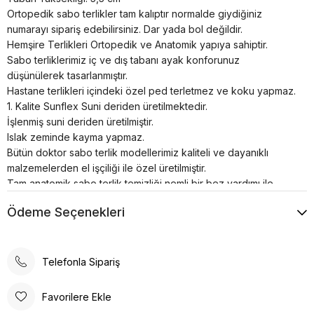
Ortopedik sabo terlikler tam kalıptır normalde giydiğiniz
numarayı sipariş edebilirsiniz. Dar yada bol değildir.
Hemşire Terlikleri Ortopedik ve Anatomik yapıya sahiptir.
Sabo terliklerimiz iç ve dış tabanı ayak konforunuz
düşünülerek tasarlanmıştır.
Hastane terlikleri içindeki özel ped terletmez ve koku yapmaz.
1. Kalite Sunflex Suni deriden üretilmektedir.
İşlenmiş suni deriden üretilmiştir.
Islak zeminde kayma yapmaz.
Bütün doktor sabo terlik modellerimiz kaliteli ve dayanıklı
malzemelerden el işçiliği ile özel üretilmiştir.
Tam anatomik sabo terlik temizliği nemli bir bez yardımı ile
sadece ılık su kullanılarak yapılmalıdır.
Ödeme Seçenekleri
Airmax sabo terlikler; hastanelerde, restoranlarda, otellerde,
evde, günlük yaşamın her alanında kullanılabilir.
Poli taban materyali sayesinde uzun süreli kullanımlarda bile
konforlu bir deneyim sunar. Günlük kullanım için ideal olan bu
Telefonla Sipariş
terlik, rahatlığı ve şıklığı bir arada arayanlar için tasarlanmıştır.
Ortopedik taban desteği ile ayak sağlığınızı düşünerek
Favorilere Ekle
tasarlanmıştır. Gün boyu rahat adımlar atmanızı sağlar. Suni deri