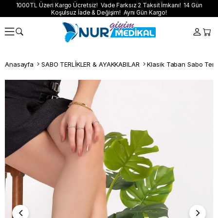
1000TL Üzeri Kargo Ücretsiz! Vade Farksız 2 Taksit İmkanı! 14 Gün
Koşulsuz İade & Değişim! Aynı Gün Kargo!
Anasayfa
SABO TERLİKLER & AYAKKABILAR
Klasik Taban Sabo Terli