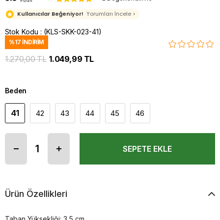
Puan
Kullanıcılar Beğeniyor!
Yorumları İncele >
Stok Kodu
(KLS-SKK-023-41)
%
17
İNDIRIM
1.270,00 TL
1.049,99 TL
Beden
41
42
43
44
45
46
Ürün Özellikleri
Taban Yüksekliği: 3,5 cm