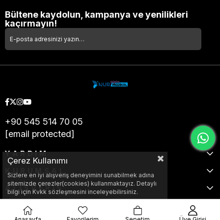
Bültene kaydolun, kampanya ve yenilikleri
kaçırmayın!
+90 545 514 70 05
[email protected]
YARDIM
Çerez Kullanımı
KURUMSAL
Sizlere en iyi alışveriş deneyimini sunabilmek adına
sitemizde çerezler(cookies) kullanmaktayız. Detaylı
ALIŞVERİŞ
bilgi için Kvkk sözleşmesini inceleyebilirsiniz.
Anasayfa
Favorilerim
Sepetim
Üye Girişi