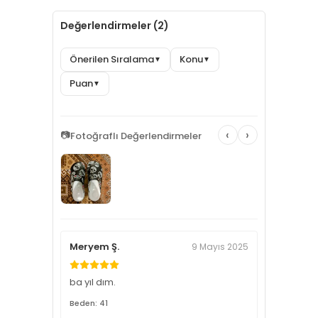
Değerlendirmeler (2)
Önerilen Sıralama
Konu
▼
▼
Puan
▼
‹
›
📷
Fotoğraflı Değerlendirmeler
Meryem Ş.
9 Mayıs 2025
ba yıl dım.
Beden: 41