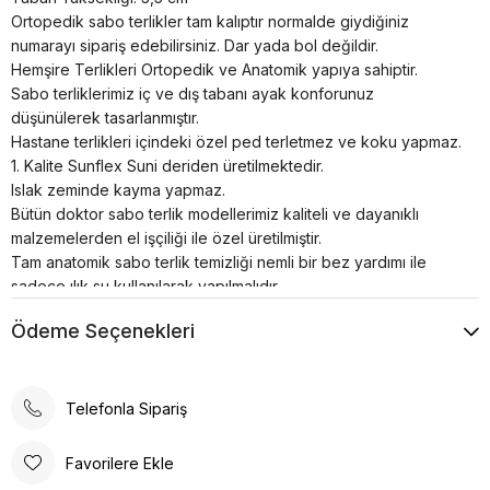
Ortopedik sabo terlikler tam kalıptır normalde giydiğiniz
numarayı sipariş edebilirsiniz. Dar yada bol değildir.
Hemşire Terlikleri Ortopedik ve Anatomik yapıya sahiptir.
Sabo terliklerimiz iç ve dış tabanı ayak konforunuz
düşünülerek tasarlanmıştır.
Hastane terlikleri içindeki özel ped terletmez ve koku yapmaz.
1. Kalite Sunflex Suni deriden üretilmektedir.
Islak zeminde kayma yapmaz.
Bütün doktor sabo terlik modellerimiz kaliteli ve dayanıklı
malzemelerden el işçiliği ile özel üretilmiştir.
Tam anatomik sabo terlik temizliği nemli bir bez yardımı ile
sadece ılık su kullanılarak yapılmalıdır.
Airmax sabo terlikler; hastanelerde, restoranlarda, otellerde,
Ödeme Seçenekleri
evde, günlük yaşamın her alanında kullanılabilir.
Poli taban materyali sayesinde uzun süreli kullanımlarda bile
konforlu bir deneyim sunar. Günlük kullanım için ideal olan bu
terlik, rahatlığı ve şıklığı bir arada arayanlar için tasarlanmıştır.
Telefonla Sipariş
Ortopedik taban desteği ile ayak sağlığınızı düşünerek
tasarlanmıştır. Gün boyu rahat adımlar atmanızı sağlar. Suni deri
Favorilere Ekle
ürün detayları ile hem dayanıklılık hem de estetik bir görünüm