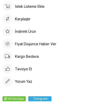
sunar. İç tabanında kullanılan suni deri malzeme ayağınızın
İstek Listeme Ekle
nefes almasına olanak tanırken yumuşak bir dokunuş sağlar.
Kalın topuklu tasarım, dengeli ve rahat bir yürüyüş deneyimi
Karşılaştır
vaat eder.
İndirimli Ürün
Fiyat Düşünce Haber Ver
Kargo Bedava
Tavsiye Et
Yorum Yaz
WhatsApp
Telegram