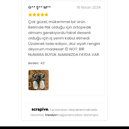
G** Ş** M**
16 Nisan 2024
Çok güzel, mükemmel bir ürün.
Belimde fıtık olduğu için ortopedik
almam gerekiyordu fakat desenli
olduğu için iş yerim kabul etmedi.
Üzülerek iade ediyor, düz siyah rengini
alıyorum maalesef 😔 NOT: BİR
NUMARA BÜYÜK ALMANIZDA FAYDA VAR.
Beden: 42
tarafından desteklenmektedir.
Yorumlar
mağazamızdan alınmıştır.