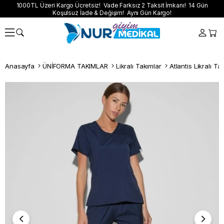
1000TL Üzeri Kargo Ücretsiz! Vade Farksız 2 Taksit İmkanı! 14 Gün
Koşulsuz İade & Değişim! Aynı Gün Kargo!
Anasayfa
ÜNİFORMA TAKIMLAR
Likralı Takımlar
Atlantis Likralı Ta