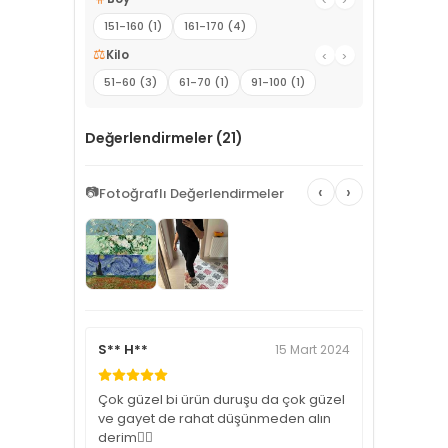
151-160 (1)
161-170 (4)
⚖️
Kilo
‹
›
51-60 (3)
61-70 (1)
91-100 (1)
Değerlendirmeler (21)
‹
›
📷
Fotoğraflı Değerlendirmeler
S** H**
15 Mart 2024
Çok güzel bi ürün duruşu da çok güzel
ve gayet de rahat düşünmeden alın
derim👌🏼