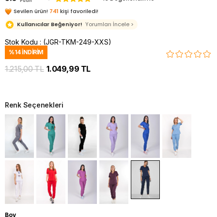
Puan
Sevilen ürün!
741
kişi favoriledi!
Kullanıcılar Beğeniyor!
Yorumları İncele >
Stok Kodu
(JGR-TKM-249-XXS)
%
14
İNDIRIM
1.215,00 TL
1.049,99 TL
Renk Seçenekleri
Boy