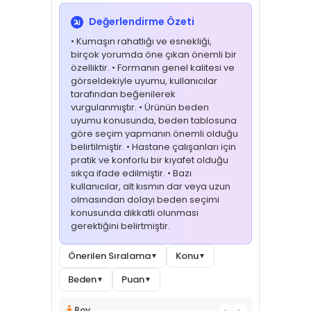
Değerlendirme Özeti
• Kumaşın rahatlığı ve esnekliği,
birçok yorumda öne çıkan önemli bir
özelliktir. • Formanın genel kalitesi ve
görseldekiyle uyumu, kullanıcılar
tarafından beğenilerek
vurgulanmıştır. • Ürünün beden
uyumu konusunda, beden tablosuna
göre seçim yapmanın önemli olduğu
belirtilmiştir. • Hastane çalışanları için
pratik ve konforlu bir kıyafet olduğu
sıkça ifade edilmiştir. • Bazı
kullanıcılar, alt kısmın dar veya uzun
olmasından dolayı beden seçimi
konusunda dikkatli olunması
gerektiğini belirtmiştir.
Önerilen Sıralama
Konu
▼
▼
Beden
Puan
▼
▼
🧍
Boy
‹
›