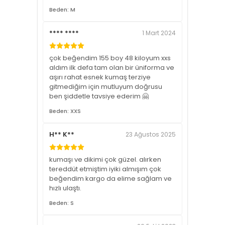
Beden: M
**** ****
1 Mart 2024
çok beğendim 155 boy 48 kiloyum xxs
aldım ilk defa tam olan bir üniforma ve
aşırı rahat esnek kumaş terziye
gitmediğim için mutluyum doğrusu
ben şiddetle tavsiye ederim 🤗
Beden: XXS
H** K**
23 Ağustos 2025
kumaşı ve dikimi çok güzel. alırken
tereddüt etmiştim iyiki almışım çok
beğendim kargo da elime sağlam ve
hızlı ulaştı.
Beden: S