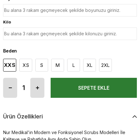
Kilo
Beden
XXS
XS
S
M
L
XL
2XL
Ürün Özellikleri
Nur Medikal'in Modern ve Fonksiyonel Scrubs Modelleri İle
Kaliteye ve Rahatlığa Aynı Anda Sahip Olun