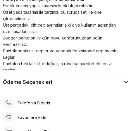
Esnek kumaş yapısı sayesinde oldukça rahattır.
Özel yaka tasarımı ile tarzınızı bu scrubs seti ile öne
çıkarabilirsiniz.
Üst parçadaki çift cep ayrıntıları şıklık ve kullanım açısından
özel tasarlanmıştır.
Jogger pantolon ile gün boyu konforunuzdan ödün
vermezsiniz.
Pantolondaki üst cepler ve yandaki fonksiyonel cep avantaj
sağlar.
Pantolon beli lastikli olduğu için rahatça hareket etmenizi
sağlar.
Paça kısmındaki lastik detayı paçalarınıza oturur ve daha havalı
Ödeme Seçenekleri
bir görünüm elde etmenizi sağlar.
Cerrahi takım kumaş içeriği: % 72 Polyester, % 25 Viskon, % 3
Likradan oluşmaktadır.
Çekme, solma ve dizlerde bollaşma yapmaz.
Telefonla Sipariş
Kolay ütülenebilir yumuşak dokuya sahiptir, fazla kırışmaz.
Renkler uzun süre canlılığını korur.
Favorilere Ekle
4 mevsim kullanılabilir.
30° de yıkanabilir, ağartıcı kullanmayınız.