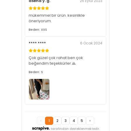
asena y. g.
26 Eylül 2023
mükemmel bir ürün. kesinlikle
öneriyorum.
Beden: XXS
**** ****
6 Ocak 2024
Çok güzel çok rahat ben çok
beğendim teşekkürler 🙏
Beden: S
‹
1
2
3
4
5
›
tarafından desteklenmektedir.