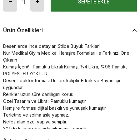
Ürün Özellikleri
Desenlerde ince detaylar, Stilde Büyük Farklar!
Nur Medikal Giyim Medikal Hemşire Formaları ile Farkınızı Öne
Çıkarın
Kumaş İçeriği: Pamuklu Likralı Kumaş, %4 Likra, %96 Pamuk,
POLYESTER YOKTUR
Desenli doktor forması Unisex kalıptır Erkek ve Bayan için
uygundur.
Renkler uzun süre canlılığını korur.
Özel Tasarım ve Likralı Pamuklu kumaştır.
Hemşire forması dijital baskılı ve yumuşak kumaştır.
Terletme ve solma asla yapmaz.
Nefes alan özel yapıya sahiptir.
30°’de kısa programda yıkanması önerilir.