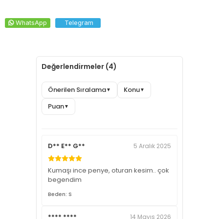
WhatsApp
Telegram
Değerlendirmeler (4)
Önerilen Sıralama
Konu
▼
▼
Puan
▼
D** E** G**
5 Aralık 2025
Kumaşı ince penye, oturan kesim.. çok
begendim
Beden: S
**** ****
14 Mayıs 2026