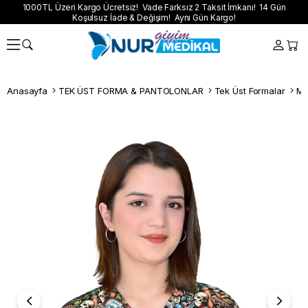
1000TL Üzeri Kargo Ücretsiz! Vade Farksız 2 Taksit İmkanı! 14 Gün
Koşulsuz İade & Değişim! Aynı Gün Kargo!
Anasayfa
TEK ÜST FORMA & PANTOLONLAR
Tek Üst Formalar
Ma