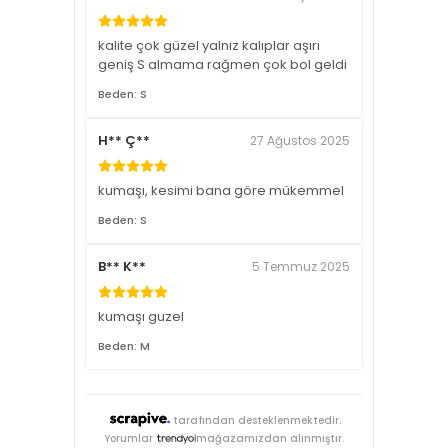
kalite çok güzel yalnız kalıplar aşırı
geniş S almama rağmen çok bol geldi
Beden: S
H** Ç**
27 Ağustos 2025
kumaşı, kesimi bana göre mükemmel
Beden: S
B** K**
5 Temmuz 2025
kumaşı guzel
Beden: M
tarafından desteklenmektedir.
Yorumlar
mağazamızdan alınmıştır.