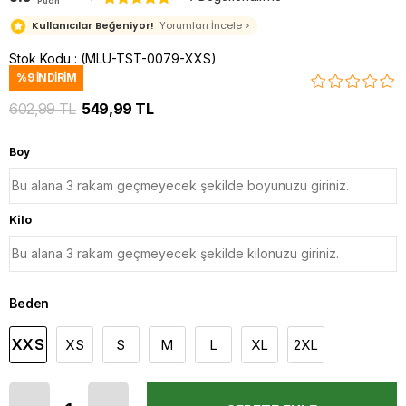
Puan
Kullanıcılar Beğeniyor!
Yorumları İncele >
Stok Kodu
(MLU-TST-0079-XXS)
%
9
İNDIRIM
602,99 TL
549,99 TL
Boy
Kilo
Beden
XXS
XS
S
M
L
XL
2XL