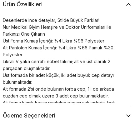
Ürün Özellikleri
Desenlerde ince detaylar, Stilde Büyük Farklar!
Nur Medikal Giyim Hemşire ve Doktor Üniformaları ile
Farkınızı Öne Çıkarın
Üst Forma Kumaş İçeriği: %4 Likra %96 Polyester
Alt Pantolon Kumaş İçeriği: %4 Likra %66 Pamuk %30
Polyester
Likralı V yaka cerrahi nöbet takımı; alt ve üst olarak 2
parçadan oluşmaktadır.
Üst formada bir adet küçük, iki adet büyük cep detayı
bulunmaktadır.
Alt formada 2’si önde bulunan torba cep, 1’i de arkada
cüzdan cep olmak üzere 3 adet cep bulunmaktadır.
Alt forma klasik kesim pantolon paçası şeklindedir, beli
lastikli ve bağcıklıdır.
Ödeme Seçenekleri
Cerrahi takımlar unisex’dir.
Renkler uzun süre canlılığını korur;
Terletme ve solma asla yapmaz;
Nefes alan özel yapıya sahiptir;