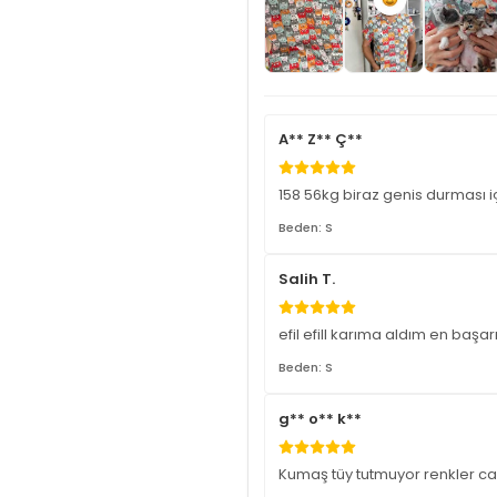
A** Z** Ç**
158 56kg biraz genis durması i
Beden: S
Salih T.
efil efill karıma aldım en başa
Beden: S
g** o** k**
Kumaş tüy tutmuyor renkler c