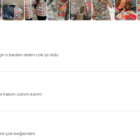
çin s beden aldım cok iyi oldu
rılı hekim canım karım
anlı çok beğendim