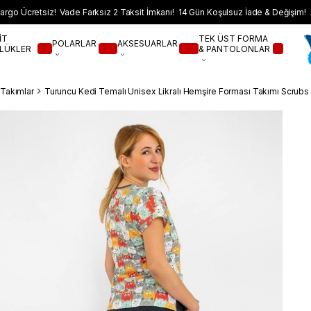
argo Ücretsiz! Vade Farksız 2 Taksit İmkanı! 14 Gün Koşulsuz İade & Değişim! 
İT
TEK ÜST FORMA
POLARLAR
AKSESUARLAR
LÜKLER
& PANTOLONLAR
i Takımlar
Turuncu Kedi Temalı Unisex Likralı Hemşire Forması Takımı Scrubs