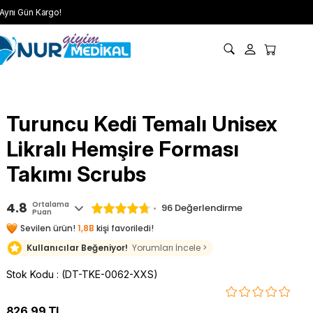
Aynı Gün Kargo!
Turuncu Kedi Temalı Unisex
Likralı Hemşire Forması
Takımı Scrubs
4.8
Ortalama
96 Değerlendirme
Puan
Sevilen ürün!
1,8B
kişi favoriledi!
Kullanıcılar Beğeniyor!
Yorumları İncele >
Stok Kodu
(DT-TKE-0062-XXS)
826,99 TL