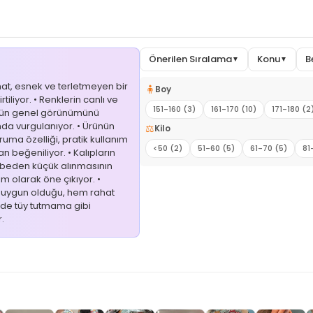
Önerilen Sıralama
Konu
B
▼
▼
hat, esnek ve terletmeyen bir
🧍
Boy
iliyor. • Renklerin canlı ve
151-160 (3)
161-170 (10)
171-180 (2
rünün genel görünümünü
mda vurgulanıyor. • Ürünün
⚖️
Kilo
ruma özelliği, pratik kullanım
<50 (2)
51-60 (5)
61-70 (5)
81
an beğeniliyor. • Kalıpların
 beden küçük alınmasının
rim olarak öne çıkıyor. •
çin uygun olduğu, hem rahat
de tüy tutmama gibi
.