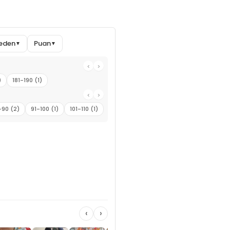
eden
Puan
▼
▼
‹
›
)
181-190 (1)
‹
›
-90 (2)
91-100 (1)
101-110 (1)
‹
›