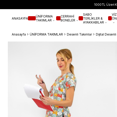
1000TL Üzeri K
SABO
VİZ
ÜNİFORMA
CERRAHİ
ANASAYFA
TERLİKLER &
ÖN
TAKIMLAR
BONELER
AYAKKABILAR
Anasayfa
ÜNİFORMA TAKIMLAR
Desenli Takımlar
Dijital Desenl