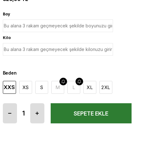
Boy
Kilo
Beden
XXS
XS
S
M
L
XL
2XL