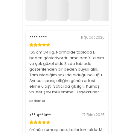
**** ****
11 Şubat 2026
165 cm 84 kg. Normalde tabloda L
beden gösteriyordu ama ben XL aldım
ve çok güzel oldu.Sizde tabloda
gösterilenden bir beden büyük alın.
Tam istediğim şekilde olduğu bolluğu.
Ayrıca sipariş ettiğim günün ertesi
elime ulaştı. Satıcı da çık ilgili. Kumaşı
vb. her şeyi mükemmel. Teşekkürler.
Beden: XL
z** ç** b**
17 Ekim 2025
ürünün kumaşı ince, kalıbı tam oldu. M