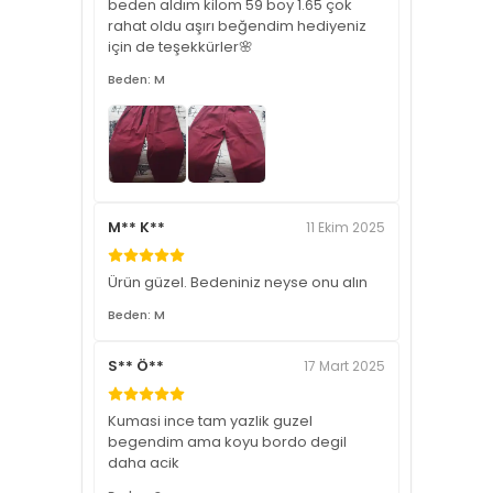
beden aldım kilom 59 boy 1.65 çok
rahat oldu aşırı beğendim hediyeniz
için de teşekkürler🌸
Beden: M
M** K**
11 Ekim 2025
Ürün güzel. Bedeniniz neyse onu alın
Beden: M
S** Ö**
17 Mart 2025
Kumasi ince tam yazlik guzel
begendim ama koyu bordo degil
daha acik