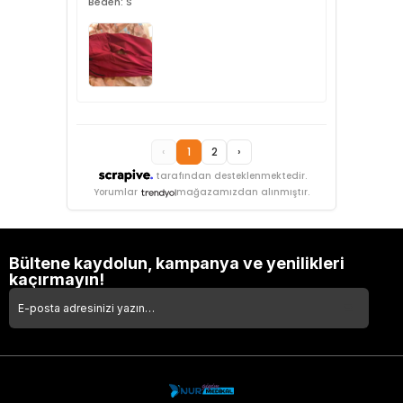
Beden: S
‹
1
2
›
tarafından desteklenmektedir.
Yorumlar
mağazamızdan alınmıştır.
Bültene kaydolun, kampanya ve yenilikleri
kaçırmayın!