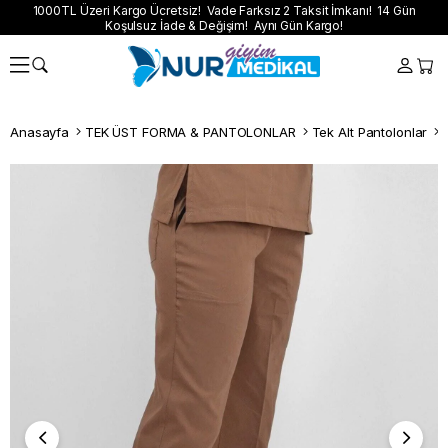
1000TL Üzeri Kargo Ücretsiz! Vade Farksız 2 Taksit İmkanı! 14 Gün
Koşulsuz İade & Değişim! Aynı Gün Kargo!
Anasayfa
TEK ÜST FORMA & PANTOLONLAR
Tek Alt Pantolonlar