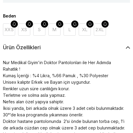
Beden
XXS
XS
S
M
L
XL
2XL
Ürün Özellikleri
Nur Medikal Giyim'in Doktor Pantolonları ile Her Adımda
Rahatlık !
Kumaş İçeriği : %4 Likra, %66 Pamuk , %30 Polyester
Unisex kalıptır Erkek ve Bayan için uygundur.
Renkler uzun süre canlılığını korur.
Terletme ve solma asla yapmaz.
Nefes alan özel yapıya sahiptir.
İkisi yanda, biri arkada olnak üzere 3 adet cebi bulunmaktadır.
30°’de kısa programda yıkanması önerilir.
Doktor hastane pantolonunda 2’si önde bulunan torba cep, 1’i
de arkada cüzdan cep olmak üzere 3 adet cep bulunmaktadır.