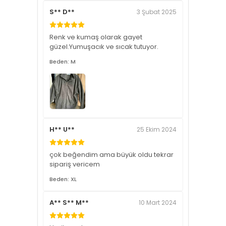
S** D**
3 Şubat 2025
Renk ve kumaş olarak gayet
güzel.Yumuşacık ve sıcak tutuyor.
Beden: M
H** U**
25 Ekim 2024
çok beğendim ama büyük oldu tekrar
sipariş vericem
Beden: XL
A** S** M**
10 Mart 2024