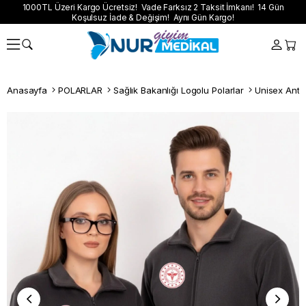
1000TL Üzeri Kargo Ücretsiz! Vade Farksız 2 Taksit İmkanı! 14 Gün
Koşulsuz İade & Değişim! Aynı Gün Kargo!
Anasayfa
POLARLAR
Sağlık Bakanlığı Logolu Polarlar