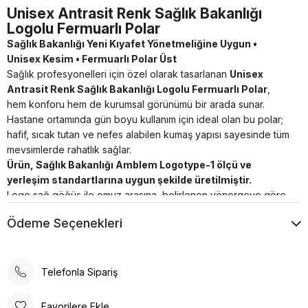
Unisex Antrasit Renk Sağlık Bakanlığı
Logolu Fermuarlı Polar
Sağlık Bakanlığı Yeni Kıyafet Yönetmeliğine Uygun •
Unisex Kesim • Fermuarlı Polar Üst
Sağlık profesyonelleri için özel olarak tasarlanan
Unisex
Antrasit Renk Sağlık Bakanlığı Logolu Fermuarlı Polar
,
hem konforu hem de kurumsal görünümü bir arada sunar.
Hastane ortamında gün boyu kullanım için ideal olan bu polar;
hafif, sıcak tutan ve nefes alabilen kumaş yapısı sayesinde tüm
mevsimlerde rahatlık sağlar.
Ürün, Sağlık Bakanlığı Amblem Logotype-1 ölçü ve
yerleşim standartlarına uygun şekilde üretilmiştir.
Logo sağ göğüs ile omuz arasına, belirlenen yönergeye göre
yerleştirilmiş olup, kurum içi kullanım için tamamen yönetmelik
Ödeme Seçenekleri
dostudur.
Öne Çıkan Özellikler
Unisex kalıp:
Kadın ve erkek personelin kullanımına
Telefonla Sipariş
uygundur.
Antrasit renk:
Yönetmelik uyumlu, profesyonel ve şık
Favorilere Ekle