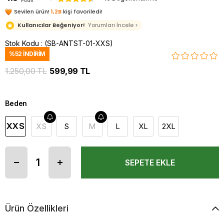
Puan
Sevilen ürün!
1,2B
kişi favoriledi!
Kullanıcılar Beğeniyor!
Yorumları İncele >
Stok Kodu
(SB-ANTST-01-XXS)
%
52
İNDIRIM
1.250,00 TL
599,99 TL
Beden
XXS
XS
S
M
L
XL
2XL
Ürün Özellikleri