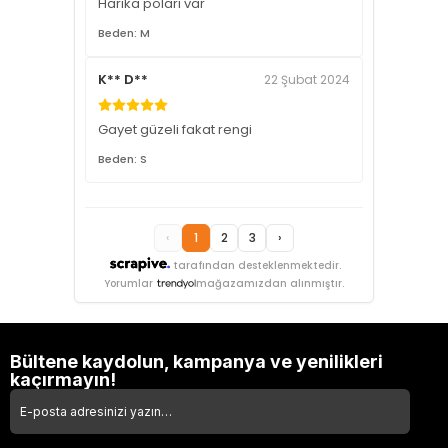
Harika poları var
Beden: M
K** D**
22 Şubat 2024
Gayet güzeli fakat rengi
Beden: S
‹
1
2
3
›
tarafından desteklenmektedir.
Yorumlar
mağazamızdan alınmıştır.
Bültene kaydolun, kampanya ve yenilikleri
kaçırmayın!