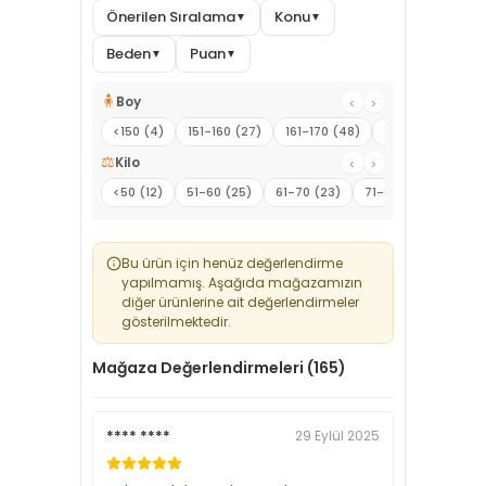
Önerilen Sıralama
Konu
▼
▼
Beden
Puan
▼
▼
🧍
Boy
‹
›
<150 (4)
151-160 (27)
161-170 (48)
171-180 (12)
1
⚖️
Kilo
‹
›
<50 (12)
51-60 (25)
61-70 (23)
71-80 (13)
81-90
Bu ürün için henüz değerlendirme
yapılmamış. Aşağıda mağazamızın
diğer ürünlerine ait değerlendirmeler
gösterilmektedir.
Mağaza Değerlendirmeleri (165)
**** ****
29 Eylül 2025