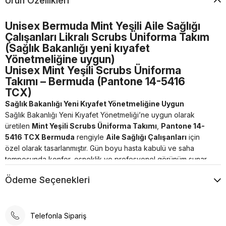
Ürün Özellikleri
Unisex Bermuda Mint Yeşili Aile Sağlığı
Çalışanları Likralı Scrubs Üniforma Takım
(Sağlık Bakanlığı yeni kıyafet
Yönetmeliğine uygun)
Unisex Mint Yeşili Scrubs Üniforma
Takımı – Bermuda (Pantone 14-5416
TCX)
Sağlık Bakanlığı Yeni Kıyafet Yönetmeliğine Uygun
Sağlık Bakanlığı Yeni Kıyafet Yönetmeliği’ne uygun olarak
üretilen
Mint Yeşili Scrubs Üniforma Takımı
,
Pantone 14-
5416 TCX Bermuda
rengiyle
Aile Sağlığı Çalışanları
için
özel olarak tasarlanmıştır. Gün boyu hasta kabulü ve saha
temposunda konfor, esneklik ve profesyonel görünüm sunar.
Likralı ve nefes alabilen kumaş yapısı sayesinde hareket
Ödeme Seçenekleri
özgürlüğü sağlar. Unisex kalıbı ile kadın ve erkek sağlık
personeli tarafından rahatlıkla kullanılabilir.
⭐
Ürün Özellikleri
Telefonla Sipariş
Renk:
Mint Yeşili – Pantone 14-5416 TCX (Bermuda)