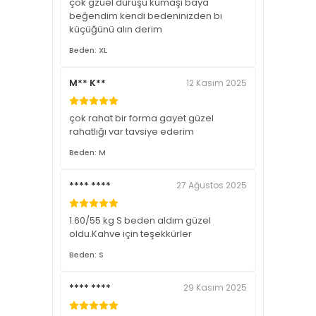
çok gzuel duruşu kumaşı baya
beğendim kendi bedeninizden bı
küçüğünü alın derim
Beden: XL
M** K**
12 Kasım 2025
çok rahat bir forma gayet güzel
rahatlığı var tavsiye ederim
Beden: M
**** ****
27 Ağustos 2025
1.60/55 kg S beden aldım güzel
oldu.Kahve için teşekkürler
Beden: S
**** ****
29 Kasım 2025