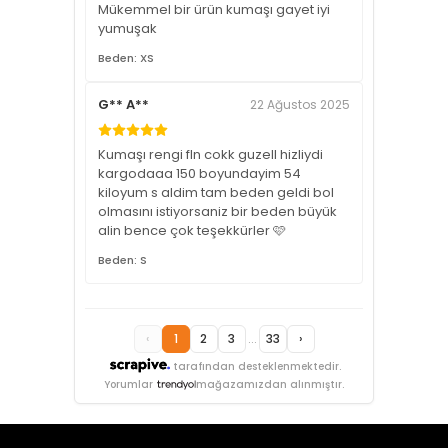
Mükemmel bir ürün kumaşı gayet iyi
yumuşak
Beden: XS
G** A**
22 Ağustos 2025
Kumaşı rengi fln cokk guzell hizliydi
kargodaaa 150 boyundayim 54
kiloyum s aldim tam beden geldi bol
olmasını istiyorsaniz bir beden büyük
alin bence çok teşekkürler 🩷
Beden: S
‹
1
2
3
...
33
›
tarafından desteklenmektedir.
Yorumlar
mağazamızdan alınmıştır.