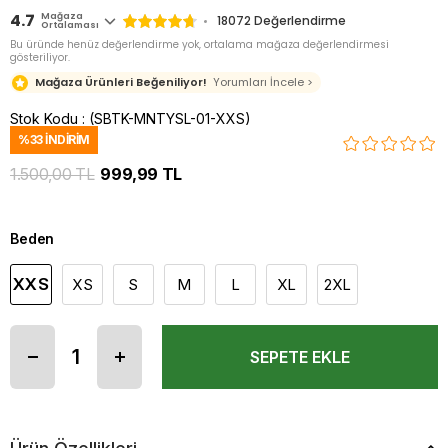
4.7
Mağaza
18072
Değerlendirme
Ortalaması
Bu üründe henüz değerlendirme yok, ortalama mağaza değerlendirmesi
gösteriliyor.
Mağaza Ürünleri Beğeniliyor!
Yorumları İncele >
Stok Kodu
(SBTK-MNTYSL-01-XXS)
%
33
İNDIRIM
1.500,00 TL
999,99 TL
Beden
XXS
XS
S
M
L
XL
2XL