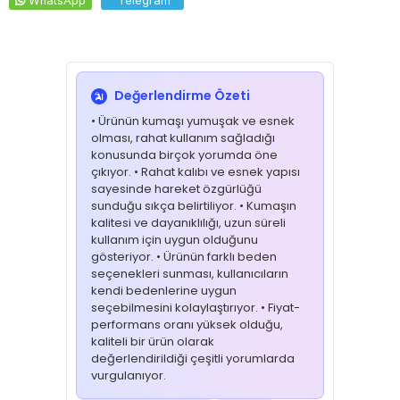
WhatsApp
Telegram
✔️
Aile Sağlığı Çalışanları
🧼
Yıkama Talimatı
30°C’de kısa programda yıkama önerilir
Ters çevirerek yıkayınız
Değerlendirme Özeti
Ağartıcı kullanmayınız
• Ürünün kumaşı yumuşak ve esnek
Düşük ısıda ütü ve kurutma önerilir
olması, rahat kullanım sağladığı
konusunda birçok yorumda öne
🔎
SEO Anahtar Kelimeler
çıkıyor. • Rahat kalıbı ve esnek yapısı
mint yeşili scrubs, aile sağlığı scrubs forması, bermuda scrubs,
sayesinde hareket özgürlüğü
pantone 14-5416 tcx forma, aile hekimliği üniforması, sağlık
sunduğu sıkça belirtiliyor. • Kumaşın
ocağı forması, unisex scrubs takım, nefes alan sağlık forması,
kalitesi ve dayanıklılığı, uzun süreli
likralı scrubs, sağlık bakanlığı uyumlu forma
kullanım için uygun olduğunu
gösteriyor. • Ürünün farklı beden
seçenekleri sunması, kullanıcıların
kendi bedenlerine uygun
seçebilmesini kolaylaştırıyor. • Fiyat-
performans oranı yüksek olduğu,
kaliteli bir ürün olarak
değerlendirildiği çeşitli yorumlarda
vurgulanıyor.