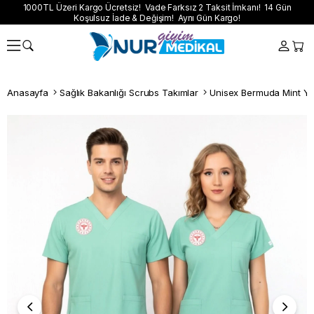
1000TL Üzeri Kargo Ücretsiz! Vade Farksız 2 Taksit İmkanı! 14 Gün
Koşulsuz İade & Değişim! Aynı Gün Kargo!
Anasayfa
Sağlık Bakanlığı Scrubs Takımlar