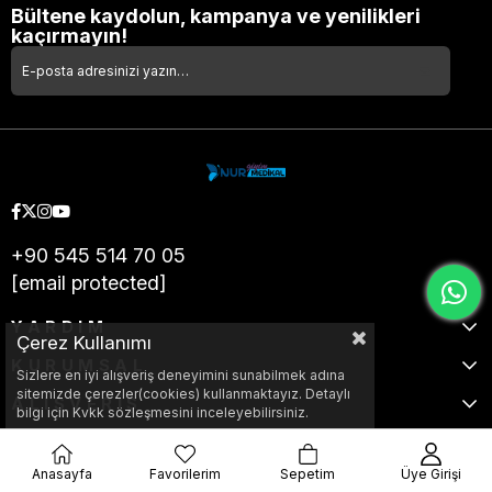
Bültene kaydolun, kampanya ve yenilikleri
kaçırmayın!
+90 545 514 70 05
[email protected]
YARDIM
Çerez Kullanımı
KURUMSAL
Sizlere en iyi alışveriş deneyimini sunabilmek adına
sitemizde çerezler(cookies) kullanmaktayız. Detaylı
ALIŞVERİŞ
bilgi için Kvkk sözleşmesini inceleyebilirsiniz.
Anasayfa
Favorilerim
Sepetim
Üye Girişi